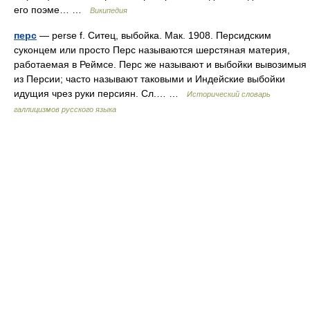
его поэме… …
Википедия
перс
— perse f. Ситец, выбойка. Мак. 1908. Персидским
суконцем или просто Перс называются шерстяная материя,
работаемая в Реймсе. Перс же называют и выбойки вывозимыя
из Персии; часто называют таковыми и Индейские выбойки
идущия чрез руки персиян. Сл.… …
Исторический словарь
галлицизмов русского языка