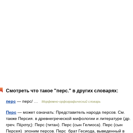
Смотреть что такое "перс." в других словарях:
перс
— перс/ …
Морфемно-орфографический словарь
Перс
— может означать: Представитель народа персов. См.
также Персия. в древнегреческой мифологии и литературе (др.
греч. Πέρσης): Перс (титан). Перс (сын Гелиоса). Перс (сын
Персея) эпоним персов. Перс брат Гесиода, выведенный в