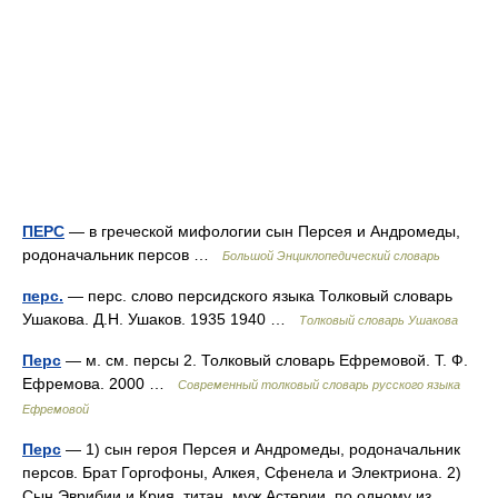
ПЕРС
— в греческой мифологии сын Персея и Андромеды,
родоначальник персов …
Большой Энциклопедический словарь
перс.
— перс. слово персидского языка Толковый словарь
Ушакова. Д.Н. Ушаков. 1935 1940 …
Толковый словарь Ушакова
Перс
— м. см. персы 2. Толковый словарь Ефремовой. Т. Ф.
Ефремова. 2000 …
Современный толковый словарь русского языка
Ефремовой
Перс
— 1) сын героя Персея и Андромеды, родоначальник
персов. Брат Горгофоны, Алкея, Сфенела и Электриона. 2)
Сын Эврибии и Крия, титан, муж Астерии, по одному из