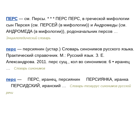
ПЕРС
— см. Персы. * * * ПЕРС ПЕРС, в греческой мифологии
сын Персея (см. ПЕРСЕЙ (в мифологии)) и Андромеды (см.
АНДРОМЕДА (в мифологии)), родоначальник персов …
Энциклопедический словарь
перс
— персиянин (устар.) Словарь синонимов русского языка.
Практический справочник. М.: Русский язык. З. Е.
Александрова. 2011. перс сущ., кол во синонимов: 6 • иранец
…
Словарь синонимов
перс
— ПЕРС, иранец, персиянин ПЕРСИЯНКА, иранка
ПЕРСИДСКИЙ, иранский …
Словарь-тезаурус синонимов русской
речи