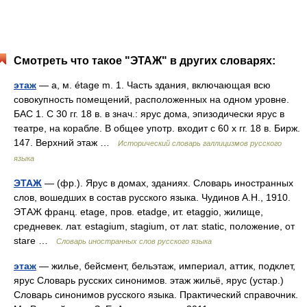
Смотреть что такое "ЭТАЖ" в других словарях:
этаж
— а, м. étage m. 1. Часть здания, включающая всю
совокупность помещений, расположенных на одном уровне.
БАС 1. С 30 гг. 18 в. в знач.: ярус дома, эпизодически ярус в
театре, на корабле. В общее употр. входит с 60 х гг. 18 в. Бирж.
147. Верхний этаж …
Исторический словарь галлицизмов русского
языка
ЭТАЖ
— (фр.). Ярус в домах, зданиях. Словарь иностранных
слов, вошедших в состав русского языка. Чудинов А.Н., 1910.
ЭТАЖ франц. etage, пров. etadge, ит. etaggio, жилище,
средневек. лат. estagium, stagium, от лат. static, положение, от
stare …
Словарь иностранных слов русского языка
этаж
— жилье, бейсмент, бельэтаж, империал, аттик, подклет,
ярус Словарь русских синонимов. этаж жильё, ярус (устар.)
Словарь синонимов русского языка. Практический справочник.