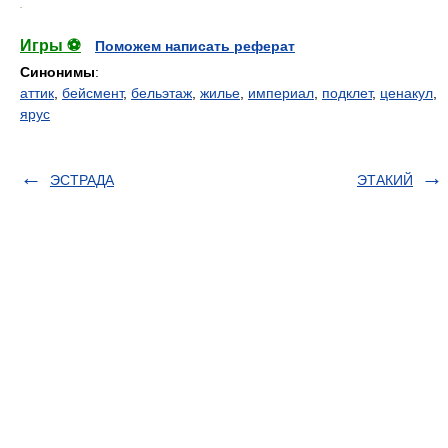
.
Игры ⚽
Поможем написать реферат
Синонимы
:
аттик
,
бейсмент
,
бельэтаж
,
жилье
,
империал
,
подклет
,
ценакул
,
ярус
ЭСТРАДА
ЭТАКИЙ