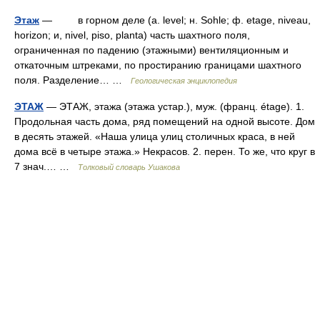
Этаж
— в горном делe (a. level; н. Sohle; ф. etage, niveau,
horizon; и, nivel, piso, planta) часть шахтного поля,
ограниченная по падению (этажными) вентиляционным и
откаточным штреками, по простиранию границами шахтного
поля. Pазделение… …
Геологическая энциклопедия
ЭТАЖ
— ЭТАЖ, этажа (этажа устар.), муж. (франц. étage). 1.
Продольная часть дома, ряд помещений на одной высоте. Дом
в десять этажей. «Наша улица улиц столичных краса, в ней
дома всё в четыре этажа.» Некрасов. 2. перен. То же, что круг в
7 знач.… …
Толковый словарь Ушакова