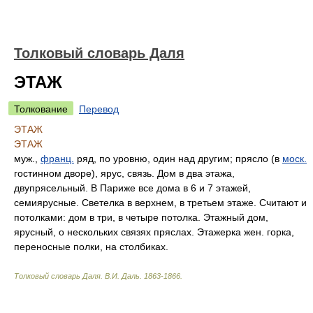
Толковый словарь Даля
ЭТАЖ
Толкование
Перевод
ЭТАЖ
ЭТАЖ
муж.,
франц.
ряд, по уровню, один над другим; прясло (в
моск.
гостинном дворе), ярус, связь. Дом в два этажа,
двупрясельный. В Париже все дома в 6 и 7 этажей,
семиярусные. Светелка в верхнем, в третьем этаже. Считают и
потолками: дом в три, в четыре потолка. Этажный дом,
ярусный, о нескольких связях пряслах. Этажерка жен. горка,
переносные полки, на столбиках.
Толковый словарь Даля
.
В.И. Даль.
1863-1866
.