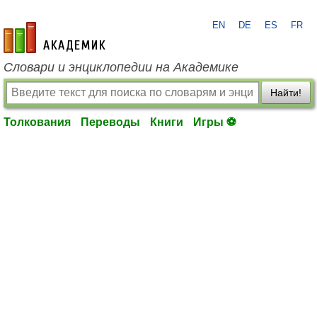
EN
DE
ES
FR
academic.ru
Словари и энциклопедии на Академике
Найти!
Толкования
Переводы
Книги
Игры ⚽