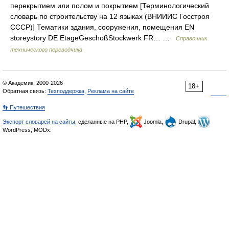
перекрытием или полом и покрытием [Терминологический
словарь по строительству на 12 языках (ВНИИИС Госстроя
СССР)] Тематики здания, сооружения, помещения EN
storeystory DE EtageGeschoßStockwerk FR… …
Справочник
технического переводчика
© Академик, 2000-2026
18+
Обратная связь:
Техподдержка
,
Реклама на сайте
👣 Путешествия
Экспорт словарей на сайты
, сделанные на PHP,
Joomla,
Drupal,
WordPress, MODx.