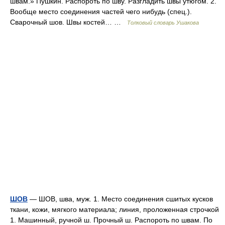
швам.» Пушкин. Распороть по шву. Разгладить швы утюгом. 2.
Вообще место соединения частей чего нибудь (спец.).
Сварочный шов. Швы костей… …
Толковый словарь Ушакова
ШОВ
— ШОВ, шва, муж. 1. Место соединения сшитых кусков
ткани, кожи, мягкого материала; линия, проложенная строчкой
1. Машинный, ручной ш. Прочный ш. Распороть по швам. По