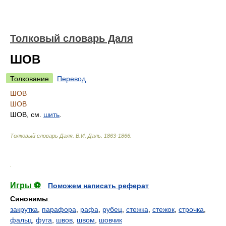
Толковый словарь Даля
ШОВ
Толкование
Перевод
ШОВ
ШОВ
ШОВ, см.
шить
.
Толковый словарь Даля
.
В.И. Даль.
1863-1866
.
.
Игры ⚽
Поможем написать реферат
Синонимы
:
закрутка
,
парафора
,
рафа
,
рубец
,
стежка
,
стежок
,
строчка
,
фальц
,
фуга
,
швов
,
швом
,
шовчик