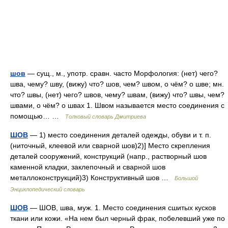
шов
— сущ., м., употр. сравн. часто Морфология: (нет) чего?
шва, чему? шву, (вижу) что? шов, чем? швом, о чём? о шве; мн.
что? швы, (нет) чего? швов, чему? швам, (вижу) что? швы, чем?
швами, о чём? о швах 1. Швом называется место соединения с
помощью… …
Толковый словарь Дмитриева
ШОВ
— 1) место соединения деталей одежды, обуви и т. п.
(ниточный, клеевой или сварной шов)2)] Место скрепления
деталей сооружений, конструкций (напр., растворный шов
каменной кладки, заклепочный и сварной шов
металлоконструкций)3) Конструктивный шов …
Большой
Энциклопедический словарь
ШОВ
— ШОВ, шва, муж. 1. Место соединения сшитых кусков
ткани или кожи. «На нем был черный фрак, побелевший уже по