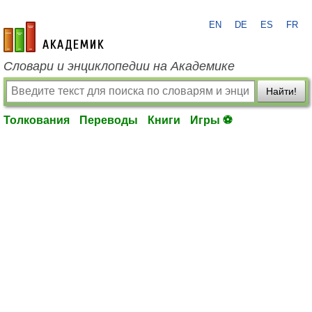
EN
DE
ES
FR
academic.ru
Словари и энциклопедии на Академике
Найти!
Толкования
Переводы
Книги
Игры ⚽