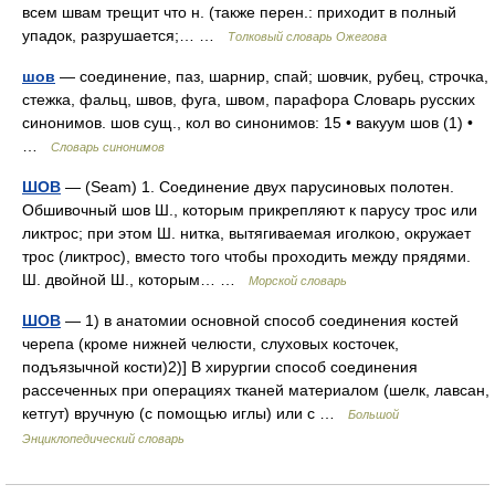
всем швам трещит что н. (также перен.: приходит в полный
упадок, разрушается;… …
Толковый словарь Ожегова
шов
— соединение, паз, шарнир, спай; шовчик, рубец, строчка,
стежка, фальц, швов, фуга, швом, парафора Словарь русских
синонимов. шов сущ., кол во синонимов: 15 • вакуум шов (1) •
…
Словарь синонимов
ШОВ
— (Seam) 1. Соединение двух парусиновых полотен.
Обшивочный шов Ш., которым прикрепляют к парусу трос или
ликтрос; при этом Ш. нитка, вытягиваемая иголкою, окружает
трос (ликтрос), вместо того чтобы проходить между прядями.
Ш. двойной Ш., которым… …
Морской словарь
ШОВ
— 1) в анатомии основной способ соединения костей
черепа (кроме нижней челюсти, слуховых косточек,
подъязычной кости)2)] В хирургии способ соединения
рассеченных при операциях тканей материалом (шелк, лавсан,
кетгут) вручную (с помощью иглы) или с …
Большой
Энциклопедический словарь