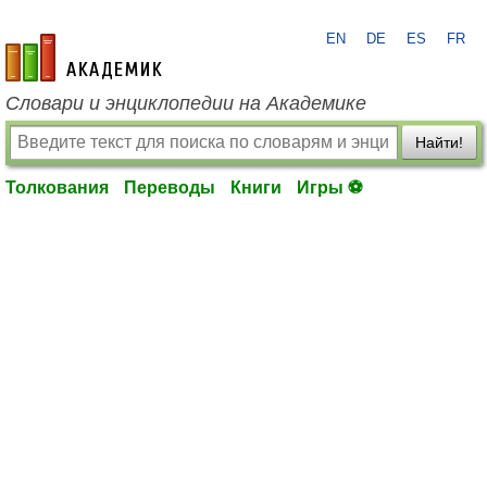
EN
DE
ES
FR
academic.ru
Словари и энциклопедии на Академике
Найти!
Толкования
Переводы
Книги
Игры ⚽