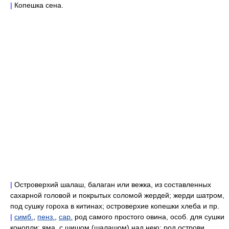
|
Копешка сена.
|
Островерхий шалаш, балаган или вежка, из составленных
сахарной головой и покрытых соломой жердей; жерди шатром,
под сушку гороха в китинах; островерхие копешки хлеба и пр.
|
симб.
,
пенз.
,
сар.
род самого простого овина, особ. для сушки
конопли: яма, с шишом (шалашом) над нею; род острови,