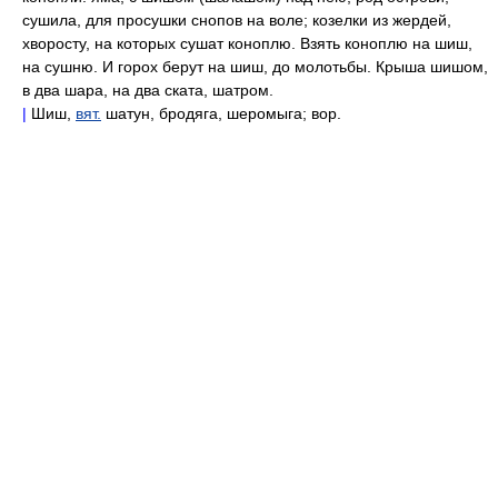
сушила, для просушки снопов на воле; козелки из жердей,
хворосту, на которых сушат коноплю. Взять коноплю на шиш,
на сушню. И горох берут на шиш, до молотьбы. Крыша шишом,
в два шара, на два ската, шатром.
|
Шиш,
вят.
шатун, бродяга, шеромыга; вор.