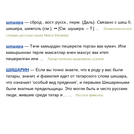
шишара
— сброд , вост. русск., перм. (Даль). Связано с шиш II,
шишира, шижголь (см.). •• [См. шушера. – Т.] …
Этимологический
словарь русского языка Макса Фасмера
шишара
— Төче камырдан пешерелә торган вак күмәч. Ипи
камырыннан төрле максатлар өчен махсус вак итеп
пешерелгән ипи …
Татар теленең аңлатмалы сүзлеге
ШИШАРИН
— Если вы точно знаете, что в роду у вас были
татары, значит, и фамилия идет от татарского слова шишара,
что означает ‘особый вид прядения’, и первыми Шишариными
были знатные прядильщицы. Это могли быть и чисто русские
люди, жившие среди татар и… …
Русские фамилии