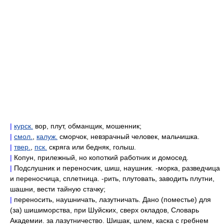
|
курск.
вор, плут, обманщик, мошенник;
|
смол.
,
калуж.
сморчок, невзрачный человек, мальчишка.
|
твер.
,
пск.
скряга или бедняк, голыш.
|
Копун, прилежный, но копоткий работник и домосед.
|
Подслушник и переносчик, шиш, наушник. -морка, разведчица
и переносчица, сплетница. -рить, плутовать, заводить плутни,
шашни, вести тайную стачку;
|
переносить, наушничать, лазутничать. Дано (поместье) для
(за) шишиморства, при Шуйских, сверх окладов, Словарь
Академии. за лазутничество. Шишак, шлем, каска с гребнем