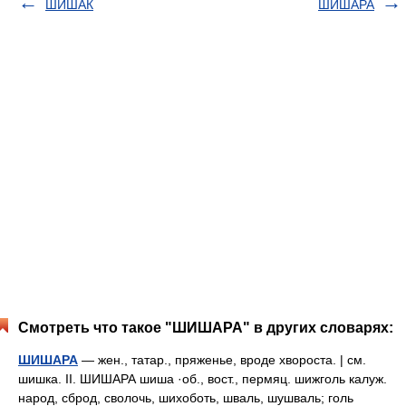
ШИШАК
ШИШАРА
Смотреть что такое "ШИШАРА" в других словарях:
ШИШАРА
— жен., татар., пряженье, вроде хвороста. | см.
шишка. II. ШИШАРА шиша ·об., вост., пермяц. шижголь калуж.
народ, сброд, сволочь, шихоботь, шваль, шушваль; голь