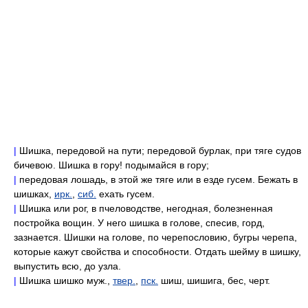
|
Шишка, передовой на пути; передовой бурлак, при тяге судов
бичевою. Шишка в гору! подымайся в гору;
|
передовая лошадь, в этой же тяге или в езде гусем. Бежать в
шишках,
ирк.
,
сиб.
ехать гусем.
|
Шишка или рог, в пчеловодстве, негодная, болезненная
постройка вощин. У него шишка в голове, спесив, горд,
зазнается. Шишки на голове, по черепословию, бугры черепа,
которые кажут свойства и способности. Отдать шейму в шишку,
выпустить всю, до узла.
|
Шишка шишко муж.,
твер.
,
пск.
шиш, шишига, бес, черт.