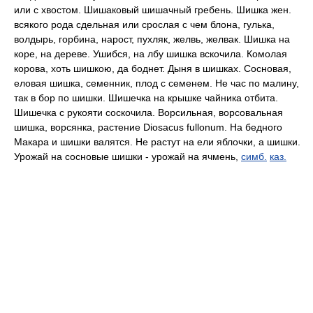
или с хвостом. Шишаковый шишачный гребень. Шишка жен.
всякого рода сдельная или срослая с чем блона, гулька,
волдырь, горбина, нарост, пухляк, желвь, желвак. Шишка на
коре, на дереве. Ушибся, на лбу шишка вскочила. Комолая
корова, хоть шишкою, да боднет. Дыня в шишках. Сосновая,
еловая шишка, семенник, плод с семенем. Не час по малину,
так в бор по шишки. Шишечка на крышке чайника отбита.
Шишечка с рукояти соскочила. Ворсильная, ворсовальная
шишка, ворсянка, растение Diosacus fullonum. На бедного
Макара и шишки валятся. Не растут на ели яблочки, а шишки.
Урожай на сосновые шишки - урожай на ячмень,
симб.
каз.