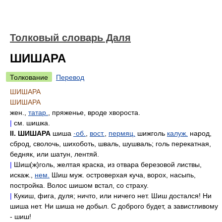
Толковый словарь Даля
ШИШАРА
Толкование
Перевод
ШИШАРА
ШИШАРА
жен.,
татар.
, пряженье, вроде хвороста.
|
см. шишка.
II. ШИШАРА
шиша
·об.
,
вост.
,
пермяц.
шижголь
калуж.
народ,
сброд, сволочь, шихоботь, шваль, шушваль; голь перекатная,
бедняк, или шатун, лентяй.
|
Шиш(ж)голь, желтая краска, из отвара березовой листвы,
искаж.,
нем.
Шиш муж. островерхая куча, ворох, насыпь,
постройка. Волос шишом встал, со страху.
|
Кукиш, фига, дуля; ничто, или ничего нет. Шиш достался! Ни
шиша нет. Ни шиша не добыл. С доброго будет, а завистливому
- шиш!