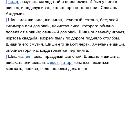
|
·стар.
лазутчик, соглядатай и переносчик. И был у него в
шишех, и подслушивал, кто что про него говорит, Словарь
Академии.
|
Шиш, или шишига, шишиган, нечистый, сатана, бес; злой
кикимора или домовой, нечистая сила, которого обычно
поселяют в овине; овинный домовой. Шишига свадьбу играет,
чортова свадьба, вихрем пыль по дороге подняло столбом.
Шишига его смутил. Шиши его знают! черти. Хмельные шиши,
опойная горячка, когда грезятся чертенята.
|
Шишига,
вят.
шиш, праздный шалопай. Шишать и шишить,
шишкать или шишлять
вост.
,
татар.
копаться, возиться,
мешкать; лениво, вяло, неловко делать что;