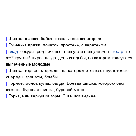
|
Шишка, шашка, бабка, козна, лодыжка игорная.
|
Рученька пряжи, початок, простень, с веретеном.
|
влад.
чокуры, род печенья, шишуга и шишуля жен.,
костр.
то
же? круглый пирог, на др. день свадьбы, на котором красуются
выпеченные молодые.
|
Шишка, горное. стержень, на котором отливают пустотелые
снаряды, гранаты, бомбы.
|
Горное: молот, кулак, балда. Боевая шишка, которою бьют
камень; буровая шишка, буровой молот.
|
Горка, или верхушка горы. С шишки виднее.