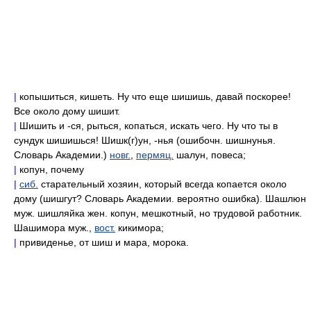
|
копышиться, кишеть. Ну что еще шишишь, давай поскорее!
Все около дому шишит.
|
Шишить и -ся, рыться, копаться, искать чего. Ну что ты в
сундук шишишься! Шишк(г)ун, -нья (ошибочн. шишнунья.
Словарь Академии.)
новг.
,
пермяц.
шалун, повеса;
|
копун, почему
|
сиб.
старательный хозяин, который всегда копается около
дому (шишгут? Словарь Академии. вероятно ошибка). Шашлюн
муж. шишляйка жен. копун, мешкотный, но трудовой работник.
Шашимора муж.,
вост.
кикимора;
|
привиденье, от шиш и мара, морока.