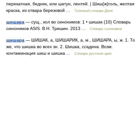
перекатная, бедняк, или шатун, лентяй. | Шиш(ж)голь, желтая
краска, из отвара березовой …
Толковый словарь Даля
шишара
— сущ., кол во синонимов: 1 • шишак (10) Словарь
синонимов ASIS. В.Н. Тришин. 2013 …
Словарь синонимов
шишара
— ШИШАК, а, ШИШАРИК, а, м., ШИШАРА, ы, ж. 1. То
же, что шишка во всех зн. 2. Шишка, ссадина. Возм.
контаминация шиш и шишка …
Словарь русского арго