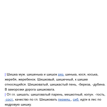
|
Шишка муж. шишенька и шишок
ряз.
шинька, кося, коська,
жеребя, жеребенок. Шишковый, шишечный, к шишке
относящийся. Шишковатый, шишкастый пень, -береза, -дубина.
В заморозки дорога шишковата.
|
От гл. шишать: шишговатый парень, мешкотный, копун. -тость,
·сост.
, качество по гл. Шишковать
пермяц.
,
сиб.
идти в лес по
кедровую шишку.