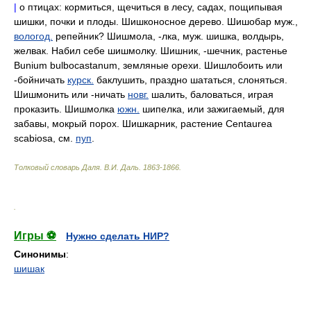
|
о птицах: кормиться, щечиться в лесу, садах, пощипывая
шишки, почки и плоды. Шишконосное дерево. Шишобар муж.,
вологод.
репейник? Шишмола, -лка, муж. шишка, волдырь,
желвак. Набил себе шишмолку. Шишник, -шечник, растенье
Bunium bulbocastanum, земляные орехи. Шишлобоить или
-бойничать
курск.
баклушить, праздно шататься, слоняться.
Шишмонить или -ничать
новг.
шалить, баловаться, играя
проказить. Шишмолка
южн.
шипелка, или зажигаемый, для
забавы, мокрый порох. Шишкарник, растение Centaurea
scabiosa, см.
пуп
.
Толковый словарь Даля
.
В.И. Даль.
1863-1866
.
.
Игры ⚽
Нужно сделать НИР?
Синонимы
:
шишак