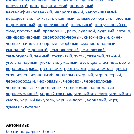
невеселый
,
негр
,
негритянский
,
негроидный
,
неквалифицированный
,
непроглядный
,
непроницаемый
,
нерадостный
,
нечистый
,
окаянный
,
оливково-черный
,
паюсный
,
перемазанный
,
перепачканный
,
печальный
,
погруженный во
тьму
,
преступный
,
пречерный
,
река
,
рудяной
,
рудяный
,
сатана
,
свинцово-черный
,
серебристо-черный
,
сизо-черный
,
сине-
черный
,
синевато-черный
,
скорбный
,
смолисто-черный
,
смоляной
,
страшный
,
темноволосый
,
темнокожий
,
темнокудрый
,
темный
,
тоскливый
,
тугой
,
тяжелый
,
тяжкий
,
угольно-черный
,
угольный
,
ужасный
,
цвет
,
цвета аспида
,
цвета
воронова крыла
,
цвета ночи
,
цвета сажи
,
цвета смолы
,
цвета
угля
,
черен
,
черненький
,
чернильно-черный
,
черно-серый
,
чернобородый
,
черноватый
,
черновой
,
черноволосый
,
черноголовый
,
черногривый
,
чернокожий
,
черномазый
,
черносмоляный
,
черный как ночь
,
черный как сажа
,
черный как
смоль
,
черный как уголь
,
черным-черен
,
чернявый
,
черт
,
чумазый
,
южанин
Антонимы
:
белый
,
парадный
,
белый