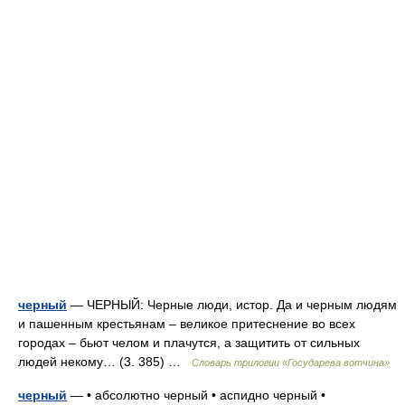
черный
— ЧЕРНЫЙ: Черные люди, истор. Да и черным людям
и пашенным крестьянам – великое притеснение во всех
городах – бьют челом и плачутся, а защитить от сильных
людей некому… (3. 385) …
Словарь трилогии «Государева вотчина»
черный
— • абсолютно черный • аспидно черный •