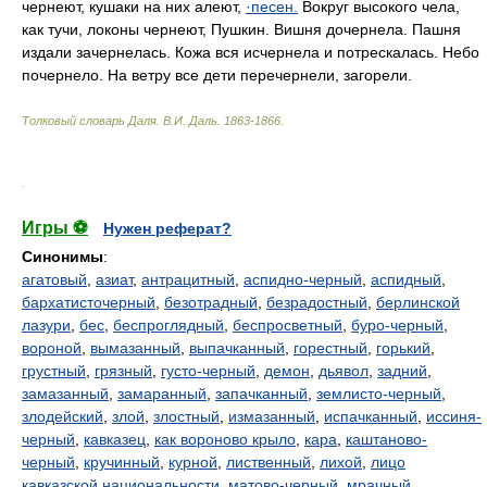
чернеют, кушаки на них алеют,
·песен.
Вокруг высокого чела,
как тучи, локоны чернеют, Пушкин. Вишня дочернела. Пашня
издали зачернелась. Кожа вся исчернела и потрескалась. Небо
почернело. На ветру все дети перечернели, загорели.
Толковый словарь Даля
.
В.И. Даль.
1863-1866
.
.
Игры ⚽
Нужен реферат?
Синонимы
:
агатовый
,
азиат
,
антрацитный
,
аспидно-черный
,
аспидный
,
бархатисточерный
,
безотрадный
,
безрадостный
,
берлинской
лазури
,
бес
,
беспроглядный
,
беспросветный
,
буро-черный
,
вороной
,
вымазанный
,
выпачканный
,
горестный
,
горький
,
грустный
,
грязный
,
густо-черный
,
демон
,
дьявол
,
задний
,
замазанный
,
замаранный
,
запачканный
,
землисто-черный
,
злодейский
,
злой
,
злостный
,
измазанный
,
испачканный
,
иссиня-
черный
,
кавказец
,
как вороново крыло
,
кара
,
каштаново-
черный
,
кручинный
,
курной
,
лиственный
,
лихой
,
лицо
кавказской национальности
,
матово-черный
,
мрачный
,