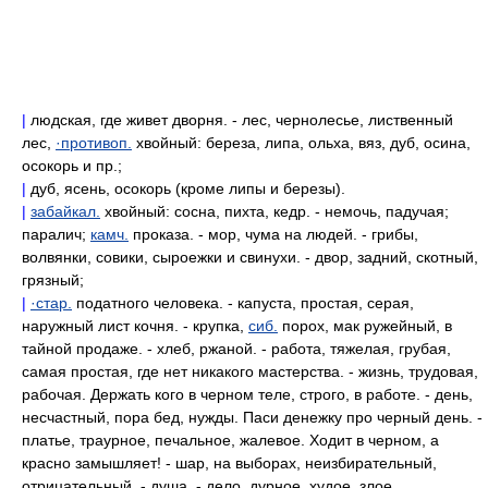
|
людская, где живет дворня. - лес, чернолесье, лиственный
лес,
·противоп.
хвойный: береза, липа, ольха, вяз, дуб, осина,
осокорь и пр.;
|
дуб, ясень, осокорь (кроме липы и березы).
|
забайкал.
хвойный: сосна, пихта, кедр. - немочь, падучая;
паралич;
камч.
проказа. - мор, чума на людей. - грибы,
волвянки, совики, сыроежки и свинухи. - двор, задний, скотный,
грязный;
|
·стар.
податного человека. - капуста, простая, серая,
наружный лист кочня. - крупка,
сиб.
порох, мак ружейный, в
тайной продаже. - хлеб, ржаной. - работа, тяжелая, грубая,
самая простая, где нет никакого мастерства. - жизнь, трудовая,
рабочая. Держать кого в черном теле, строго, в работе. - день,
несчастный, пора бед, нужды. Паси денежку про черный день. -
платье, траурное, печальное, жалевое. Ходит в черном, а
красно замышляет! - шар, на выборах, неизбирательный,
отрицательный. - душа, - дело, дурное, худое, злое,