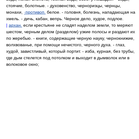
стоячие, болотные. - духовенство, черноризцы, чернцы,
монахи,
·противоп.
белое. - головня, болезнь, нападающая на
хмель. - дичь, кабан, вепрь. Черное дело, худое, подлое.
|
архан.
если крестьяне не сладят наделом земли, то меряют
шестом, черным делом (разделом) узкие полосы и раздают их
по жеребью. - книги, содержащие черную науку, чернокнижие,
волхвованье, при помощи нечистого, черного духа. - глаз,
худой, завистливый, который портит. - изба, курная, без трубы,
где дым стелется под потолком и выходит в дымволок или в
волоковое окно;