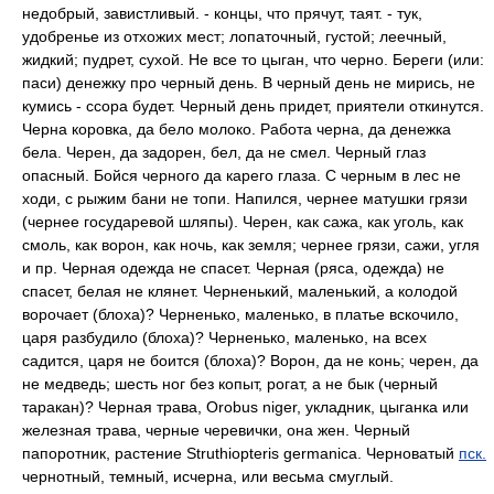
недобрый, завистливый. - концы, что прячут, таят. - тук,
удобренье из отхожих мест; лопаточный, густой; леечный,
жидкий; пудрет, сухой. Не все то цыган, что черно. Береги (или:
паси) денежку про черный день. В черный день не мирись, не
кумись - ссора будет. Черный день придет, приятели откинутся.
Черна коровка, да бело молоко. Работа черна, да денежка
бела. Черен, да задорен, бел, да не смел. Черный глаз
опасный. Бойся черного да карего глаза. С черным в лес не
ходи, с рыжим бани не топи. Напился, чернее матушки грязи
(чернее государевой шляпы). Черен, как сажа, как уголь, как
смоль, как ворон, как ночь, как земля; чернее грязи, сажи, угля
и пр. Черная одежда не спасет. Черная (ряса, одежда) не
спасет, белая не клянет. Черненький, маленький, а колодой
ворочает (блоха)? Черненько, маленько, в платье вскочило,
царя разбудило (блоха)? Черненько, маленько, на всех
садится, царя не боится (блоха)? Ворон, да не конь; черен, да
не медведь; шесть ног без копыт, рогат, а не бык (черный
таракан)? Черная трава, Orobus niger, укладник, цыганка или
железная трава, черные черевички, она жен. Черный
папоротник, растение Struthiopteris germanica. Черноватый
пск.
чернотный, темный, исчерна, или весьма смуглый.