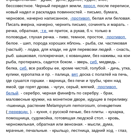
бессовестное. Черный передел земли,
яросл.
после переписи,
новый надел и раскладка повинностей. - письмо, бумага,
черновое, начерно написанное,
·противоп.
белая или беловая.
Писать вчерна, начерно, чернить письмо, сочинять и марать. -
речка, обратная,
·т.е.
не приток, а рукав, б.ч. только в
половодье, глухая речка. - пиво, темное, простое,
·противоп.
белое. - шип, порода хороших яблонь. - рыба, см. частиковая
(частый). - лодка, для клади, не для перевозки людей. - снасть,
рыб. шашковая, голокрючная, с кованцами, без наживы, на кои
рыба, протираясь, садится боком. - зверь,
сиб.
медведь. -
белка,
сиб.
все разборы ее, кроме чистой, голубой. - дичь, утка,
кулики, куропатка и пр. - палица,
вят.
доска с полатей на печь,
где сушатся горшки. - варница, без печи и трубы, чрен над
ямой, где горят дрова. - чугун, серый, мягкий,
·противоп.
белый
. - серебро, черная финифть по серебру. - брак,
маловесные кружки, на монетном дворе, идущие в переливку.
-пшеница, растение Melampyrum nemorosum, огнецветник
(
·переводн.
). - кухня, с русской печью, без плиты. - кухарка,
помощница, судомойка, готовящая людской стол. - кровь,
черножильная, обратная или венозная. - мысли, дума,
мрачные, печальные. - крыльцо, лестница, задний ход. - глаз,