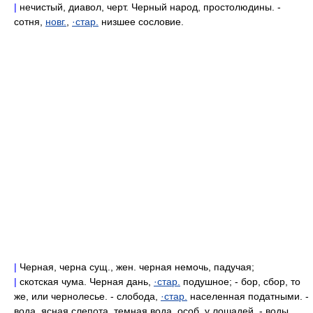
|
нечистый, диавол, черт. Черный народ, простолюдины. -
сотня,
новг.
,
·стар.
низшее сословие.
|
Черная, черна сущ., жен. черная немочь, падучая;
|
скотская чума. Черная дань,
·стар.
подушное; - бор, сбор, то
же, или чернолесье. - слобода,
·стар.
населенная податными. -
вода, ясная слепота, темная вода, особ. у лошадей. - воды,