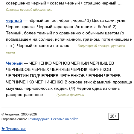
совершенно черный • совсем черный • страшно черный …
Словарь русской идиоматики
черный
— чёрный ая, ое; чёрен, черна/ 1) Цвета сажи, угля.
Черная краска. Черный карандаш. Антонимы: бе/лый 2)
Темный, более темный по сравнению с обычным цветом (о
побывавшем на солнце, испачканном, грязном, потемневшем и
т. п.). Черный от копоти потолок …
Популярный словарь русского
языка
Черный
— ЧЕРНЕНКО ЧЕРНОВ ЧЕРНЫЙ ЧЕРНЫШЕВ
ЧЕРНЫШОВ ЧЕРНЫХ ЧЕРНЯЕВ ЧЕРНЯК ЧЕРНЯКОВ
ЧЕРНЯТИН ПОДЧЕРНЯЕВ ЧЕРНЕНКОВ ЧЕРНИН ЧЕРНЕВ
ЧЕРНИЧЕНКО ЧЕРНИЧЕНКО В основе этих фамилий прозвища
смуглых, черноволосых людей. (Ф) Чернов одна из очень
распространенных… …
Русские фамилии
© Академик, 2000-2026
18+
Обратная связь:
Техподдержка
,
Реклама на сайте
👣 Путешествия