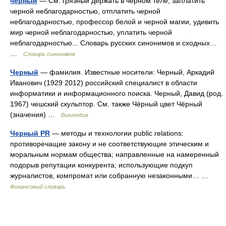
черный
— См. грязный держать в черном теле, заплатить
черной неблагодарностью, отплатить черной
неблагодарностью, профессор белой и черной магии, удивить
мир черной неблагодарностью, уплатить черной
неблагодарностью... Словарь русских синонимов и сходных…
…
Словарь синонимов
Черный
— фамилия. Известные носители: Черный, Аркадий
Иванович (1929 2012) российский специалист в области
информатики и информационного поиска. Черный, Давид (род.
1967) чешский скульптор. См. также Чёрный цвет Чёрный
(значения) …
Википедия
Черный PR
— методы и технологии public relations:
противоречащие закону и не соответствующие этическим и
моральным нормам общества; направленные на намеренный
подорыв репутации конкурента; использующие подкуп
журналистов, компромат или собранную незаконными… …
Финансовый словарь