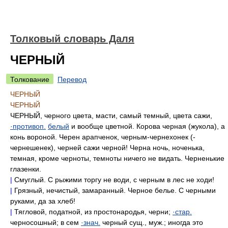
Толковый словарь Даля
ЧЕРНЫЙ
Толкование
Перевод
ЧЕРНЫЙ
ЧЕРНЫЙ
ЧЕРНЫЙ, черного цвета, масти, самый темный, цвета сажи,
·противоп.
белый
и вообще цветной. Корова черная (жукола), а
конь вороной. Черен арапченок, черным-чернехонек (-
чернешенек), черней сажи черной! Черна ночь, ноченька,
темная, кроме черноты, темноты ничего не видать. Черненькие
глазенки.
|
Смуглый. С рыжими торгу не води, с черным в лес не ходи!
|
Грязный, нечистый, замаранный. Черное белье. С черными
руками, да за хлеб!
|
Тягловой, податной, из простонародья, черни;
·стар.
черносошный; в сем
·знач.
черный сущ., муж.; иногда это