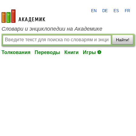
EN
DE
ES
FR
academic.ru
Словари и энциклопедии на Академике
Найти!
Толкования
Переводы
Книги
Игры ⚽