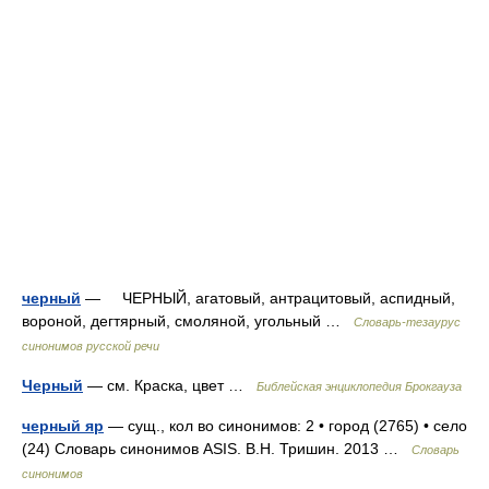
черный
— ЧЕРНЫЙ, агатовый, антрацитовый, аспидный,
вороной, дегтярный, смоляной, угольный …
Словарь-тезаурус
синонимов русской речи
Черный
— см. Краска, цвет …
Библейская энциклопедия Брокгауза
черный яр
— сущ., кол во синонимов: 2 • город (2765) • село
(24) Словарь синонимов ASIS. В.Н. Тришин. 2013 …
Словарь
синонимов