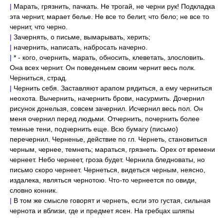
|
Марать, грязнить, пачкать. Не трогай, не черни рук! Подкладка
эта чернит, марает белье. Не все то белит, что бело; не все то
чернит, что черно.
|
Зачернять, о письме, вымарывать, херить;
|
начернить, написать, набросать начерно.
|
* - кого, очернить, марать, обносить, клеветать, злословить.
Она всех чернит. Он поведеньем своим чернит весь полк.
Черниться, страд.
|
Чернить себя. Заставляют арапом рядиться, а ему черниться
неохота. Вычернить, начернить брови, насурмить. Дочернил
рисунок донельзя, совсем зачернил. Исчернил весь пол. Он
меня очернил перед людьми. Отчернить, почернить более
темные тени, подчернить еще. Всю бумагу (письмо)
перечернил. Черненье, действие по гл. Чернеть, становиться
черным, чернее, темнеть; мараться, грязнеть. Орех от времени
чернеет. Небо чернеет, гроза будет. Чернила бледноваты, но
письмо скоро чернеет. Чернеться, видеться черным, неясно,
издалека, являться чернотою. Что-то чернеется по овиди,
словно конник.
|
В том же смысле говорят и чернеть, если это густая, сильная
чернота и вблизи, где и предмет ясен. На гребцах шляпы