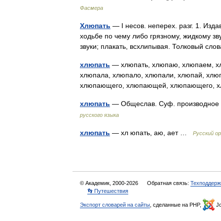
Фасмера
Хлюпать
— I несов. неперех. разг. 1. Издав
ходьбе по чему либо грязному, жидкому зву
звуки; плакать, всхлипывая. Толковый с
хлюпать
— хлюпать, хлюпаю, хлюпаем, хл
хлюпала, хлюпало, хлюпали, хлюпай, хл
хлюпающего, хлюпающей, хлюпающего,
хлюпать
— Общеслав. Суф. производное 
русского языка
хлюпать
— хл юпать, аю, ает …
Русский о
© Академик, 2000-2026
Обратная связь:
Техподдерж
👣 Путешествия
Экспорт словарей на сайты
, сделанные на PHP,
Jo