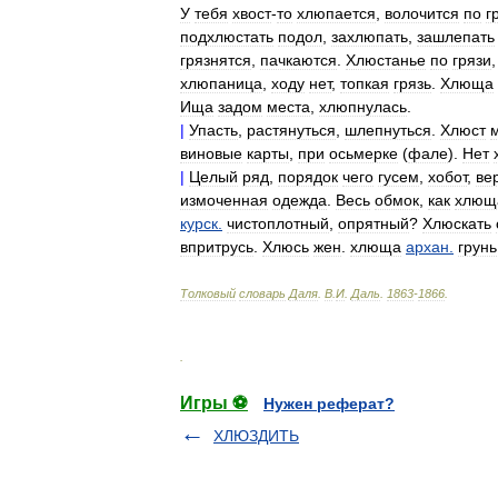
У
тебя
хвост
-
то
хлюпается
,
волочится
по
г
подхлюстать
подол
,
захлюпать
,
зашлепать
грязнятся
,
пачкаются
.
Хлюстанье
по
грязи
хлюпаница
,
ходу
нет
,
топкая
грязь
.
Хлюща
Ища
задом
места
,
хлюпнулась
.
|
Упасть
,
растянуться
,
шлепнуться
.
Хлюст
виновые
карты
,
при
осьмерке
(
фале
).
Нет
|
Целый
ряд
,
порядок
чего
гусем
,
хобот
,
ве
измоченная
одежда
.
Весь
обмок
,
как
хлющ
курск
.
чистоплотный
,
опрятный
?
Хлюскать
впритрусь
.
Хлюсь
жен
.
хлюща
архан
.
грунь
Толковый
словарь
Даля
.
В
.
И
.
Даль
.
1863
-
1866
.
.
Игры ⚽
Нужен реферат?
ХЛЮЗДИТЬ