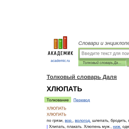
Словари и энциклоп
academic.ru
Толковый словарь Даля
Толковый словарь Даля
ХЛЮПАТЬ
Толкование
Перевод
ХЛЮПАТЬ
ХЛЮПАТЬ
по
грязи
,
вор
.
,
вологод
.
шлепать
,
бродить
,
|
Хлипать
,
плакать
.
Хлюпень
муж
.,
ниж
.
од