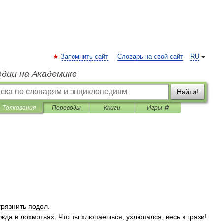
Запомнить сайт
Словарь на свой сайт
RU
едии на Академике
Найти!
Толкования
Переводы
Книги
Игры ⚽
грязнить
подол
.
ежда
в
лохмотьях
.
Что
ты
хлюпаешься
,
ухлюпался
,
весь
в
грязи
!