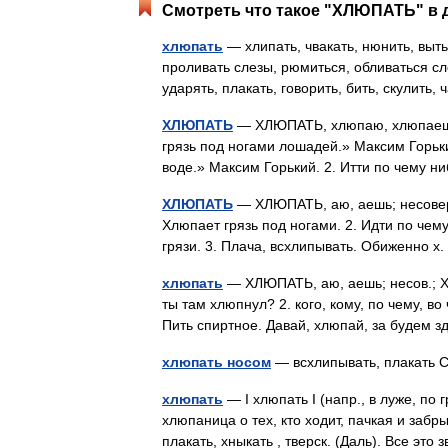
Смотреть что такое "ХЛЮПАТЬ" в д
хлюпать
— хлипать, чвакать, нюнить, выть,
проливать слезы, рюмиться, обливаться сл
ударять, плакать, говорить, бить, скулит
ХЛЮПАТЬ
— ХЛЮПАТЬ, хлюпаю, хлюпаешь, 
грязь под ногами лошадей.» Максим Горьк
воде.» Максим Горький. 2. Итти по чему 
ХЛЮПАТЬ
— ХЛЮПАТЬ, аю, аешь; несовер.
Хлюпает грязь под ногами. 2. Идти по чему 
грязи. 3. Плача, всхлипывать. Обиженно 
хлюпать
— ХЛЮПАТЬ, аю, аешь; несов.; ХЛ
ты там хлюпнул? 2. кого, кому, по чему, во 
Пить спиртное. Давай, хлюпай, за будем
хлюпать носом
— всхлипывать, плакать 
хлюпать
— I хлюпать I (напр., в луже, по г
хлюпаница о тех, кто ходит, пачкая и забры
плакать, хныкать , тверск. (Даль). Все э