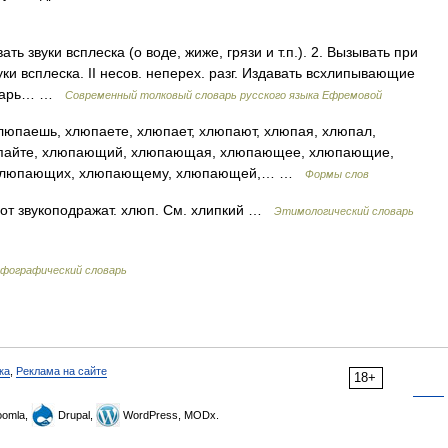
ать звуки всплеска (о воде, жиже, грязи и т.п.). 2. Вызывать при
ки всплеска. II несов. неперех. разг. Издавать всхлипывающие
ловарь… …
Современный толковый словарь русского языка Ефремовой
юпаешь, хлюпаете, хлюпает, хлюпают, хлюпая, хлюпал,
юпайте, хлюпающий, хлюпающая, хлюпающее, хлюпающие,
 хлюпающих, хлюпающему, хлюпающей,… …
Формы слов
от звукоподражат. хлюп. См. хлипкий …
Этимологический словарь
рфографический словарь
ка
,
Реклама на сайте
18+
omla,
Drupal,
WordPress, MODx.