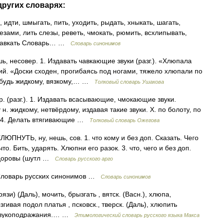
ругих словарях:
 идти, шмыгать, пить, уходить, рыдать, хныкать, шагать,
езами, лить слезы, реветь, чмокать, рюмить, всхлипывать,
ь, чавкать Словарь… …
Словарь синонимов
несовер. 1. Издавать чавкающие звуки (разг.). «Хлюпала
ий. «Доски сходен, прогибаясь под ногами, тяжело хлюпали по
нибудь жидкому, вязкому,… …
Толковый словарь Ушакова
 (разг.). 1. Издавать всасывающие, чмокающие звуки.
н. жидкому, нетвёрдому, издавая такие звуки. Х. по болоту, по
х. 4. Делать втягивающие …
Толковый словарь Ожегова
ЮПНУТЬ, ну, нешь, сов. 1. что кому и без доп. Сказать. Чего
что. Бить, ударять. Хлюпни его разок. 3. что, чего и без доп.
 здоровы (шутл …
Словарь русского арго
Словарь русских синонимов …
Словарь синонимов
рязи) (Даль), мочить, брызгать , вятск. (Васн.), хлюпа,
згивая подол платья , псковск., тверск. (Даль), хлюпить
то звукоподражания.… …
Этимологический словарь русского языка Макса