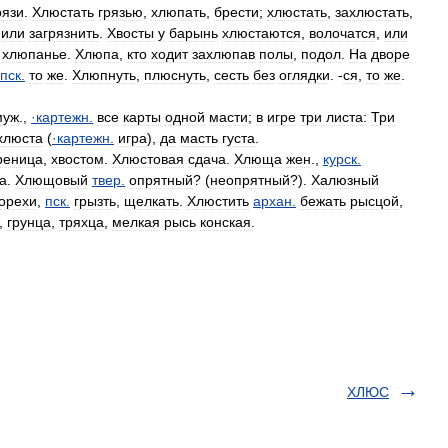
рязи
.
Хлюстать
грязью
,
хлюпать
,
брести
;
хлюстать
,
захлюстать
,
или
загрязнить
.
Хвосты
у
барынь
хлюстаются
,
волочатся
,
или
,
хлюпанье
.
Хлюпа
,
кто
ходит
захлюпав
полы
,
подол
.
На
дворе
пск
.
то
же
.
Хлюпнуть
,
плюснуть
,
сесть
без
оглядки
. -
ся
,
то
же
.
муж
.,
·
картежн
.
все
карты
одной
масти
;
в
игре
три
листа:
Три
хлюста
(
·
картежн
.
игра
),
да
масть
густа
.
реница
,
хвостом
.
Хлюстовая
сдача
.
Хлюща
жен
.,
курск
.
а
.
Хлющовый
твер
.
опрятный
? (
неопрятный
?).
Халюзный
орехи
,
пск
.
грызть
,
щелкать
.
Хлюстить
архан
.
бежать
рысцой
,
,
грунца
,
тряхца
,
мелкая
рысь
конская
.
ХЛЮС