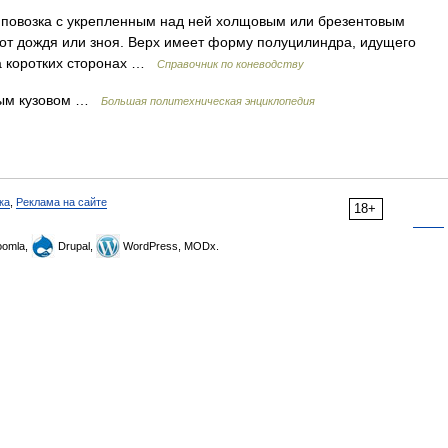
, повозка с укрепленным над ней холщовым или брезентовым
 от дождя или зноя. Верх имеет форму полуцилиндра, идущего
на коротких сторонах …
Справочник по коневодству
тым кузовом …
Большая политехническая энциклопедия
ка
,
Реклама на сайте
18+
omla,
Drupal,
WordPress, MODx.