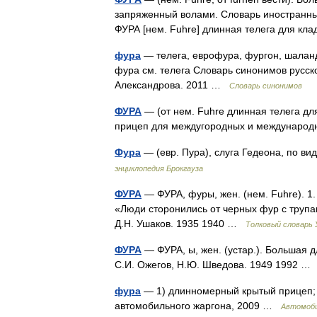
запряженный волами. Словарь иностранных 
ФУРА [нем. Fuhre] длинная телега для к
фура
— телега, еврофура, фургон, шаланд
фура см. телега Словарь синонимов русског
Александрова. 2011 …
Словарь синонимов
ФУРА
— (от нем. Fuhre длинная телега дл
прицеп для междугородных и междунаро
Фура
— (евр. Пура), слуга Гедеона, по в
энциклопедия Брокгауза
ФУРА
— ФУРА, фуры, жен. (нем. Fuhre). 1
«Люди сторонились от черных фур с трупам
Д.Н. Ушаков. 1935 1940 …
Толковый словарь
ФУРА
— ФУРА, ы, жен. (устар.). Большая 
С.И. Ожегов, Н.Ю. Шведова. 1949 1992 
фура
— 1) длинномерный крытый прицеп; г
автомобильного жаргона, 2009 …
Автомоби