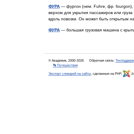
ФУРА
— фургон (нем. Fuhre, фр. fourgon)
верхом для укрытия пассажиров или груза
вдоль повозки. Он может быть открытым 
ФУРА
— большая грузовая машина с кры
© Академик, 2000-2026
Обратная связь:
Техподдерж
👣 Путешествия
Экспорт словарей на сайты
, сделанные на PHP,
Jo