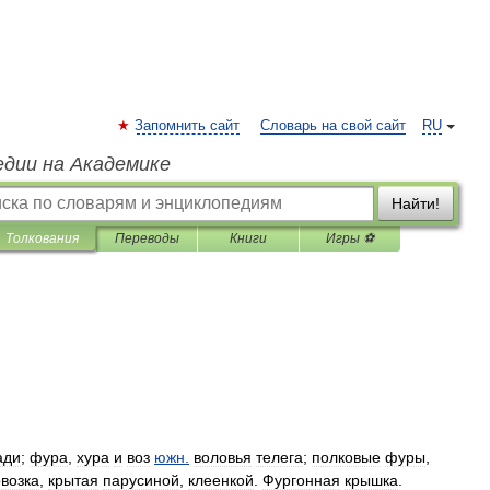
Запомнить сайт
Словарь на свой сайт
RU
едии на Академике
Найти!
Толкования
Переводы
Книги
Игры ⚽
ади
;
фура
,
хура
и
воз
южн
.
воловья
телега
;
полковые
фуры
,
возка
,
крытая
парусиной
,
клеенкой
.
Фургонная
крышка
.