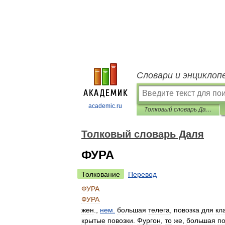
Словари и энциклоп
academic.ru
Толковый словарь Даля
Толковый словарь Даля
ФУРА
Толкование
Перевод
ФУРА
ФУРА
жен
.,
нем
.
большая
телега
,
повозка
для
кл
крытые
повозки
.
Фургон
,
то
же
,
большая
по