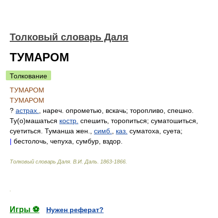
Толковый словарь Даля
ТУМАРОМ
Толкование
ТУМАРОМ
ТУМАРОМ
?
астрах.
, нареч. опрометью, вскачь; торопливо, спешно.
Ту(о)машаться
костр.
спешить, торопиться; суматошиться,
суетиться. Туманша жен.,
симб.
,
каз.
суматоха, суета;
|
бестолочь, чепуха, сумбур, вздор.
Толковый словарь Даля
.
В.И. Даль.
1863-1866
.
.
Игры ⚽
Нужен реферат?