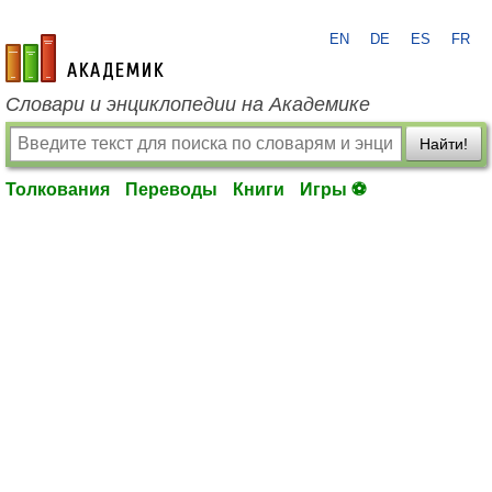
EN
DE
ES
FR
academic.ru
Словари и энциклопедии на Академике
Найти!
Толкования
Переводы
Книги
Игры ⚽