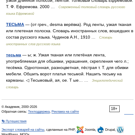
узкой длинной полосой, лентой. Толковый словарь Ефремовой.
Т. Ф. Ефремова. 2000 …
Современный толковый словарь русского
языка Ефремовой
ТЕСЬМА
— (от греч., desma верёвка). Род ленты, узкая тканая
или плетеная полоска. Словарь иностранных слов, вошедших в
состав русского языка. Чудинов А.Н., 1910 …
Словарь
иностранных слов русского языка
тесьма
— ы; ж. Узкая тканая или плетёная лента,
употребляемая для обшивки, украшения, скрепления чего л.;
тесёмка. Однотонная, разноцветная, пёстрая т. Т. для обивки
мебели. Обшить ворот платья тесьмой. Нашить тесьму на
карманы. ◁ Тесьмовый, ая, ое. Т ые… …
Энциклопедический
словарь
© Академик, 2000-2026
18+
Обратная связь:
Техподдержка
,
Реклама на сайте
👣 Путешествия
Экспорт словарей на сайты
, сделанные на PHP,
Joomla,
Drupal,
WordPress, MODx.