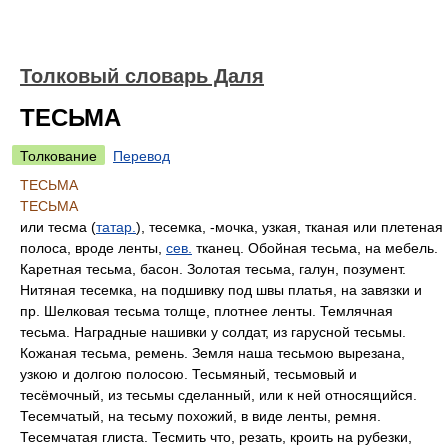
Толковый словарь Даля
ТЕСЬМА
Толкование
Перевод
ТЕСЬМА
ТЕСЬМА
или тесма (
татар.
), тесемка, -мочка, узкая, тканая или плетеная
полоса, вроде ленты,
сев.
тканец. Обойная тесьма, на мебель.
Каретная тесьма, басон. Золотая тесьма, галун, позумент.
Нитяная тесемка, на подшивку под швы платья, на завязки и
пр. Шелковая тесьма толще, плотнее ленты. Темлячная
тесьма. Наградные нашивки у солдат, из гарусной тесьмы.
Кожаная тесьма, ремень. Земля наша тесьмою вырезана,
узкою и долгою полосою. Тесьмяный, тесьмовый и
тесёмочный, из тесьмы сделанный, или к ней относящийся.
Тесемчатый, на тесьму похожий, в виде ленты, ремня.
Тесемчатая глиста. Тесмить что, резать, кроить на рубезки,