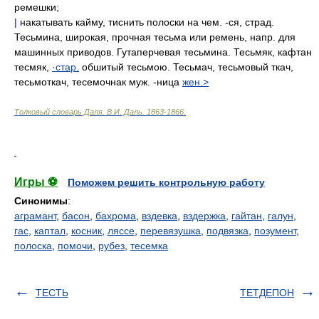
ремешки;
|
накатывать кайму, тиснить полоски на чем. -ся, страд.
Тесьмина, широкая, прочная тесьма или ремень, напр. для
машинных приводов. Гутаперчевая тесьмина. Тесьмяк, кафтан
тесмяк,
·стар.
обшитый тесьмою. Тесьмач, тесьмовый ткач,
тесьмоткач, тесемочнак муж. -ница
жен.>
Толковый словарь Даля
.
В.И. Даль.
1863-1866
.
.
Игры ⚽
Поможем решить контрольную работу
Синонимы
:
аграмант
,
басон
,
бахрома
,
вздевка
,
вздержка
,
гайтан
,
галун
,
гас
,
каптал
,
косник
,
ляссе
,
перевязушка
,
подвязка
,
позумент
,
полоска
,
помочи
,
рубез
,
тесемка
ТЕСТЬ
ТЕТДЕПОН