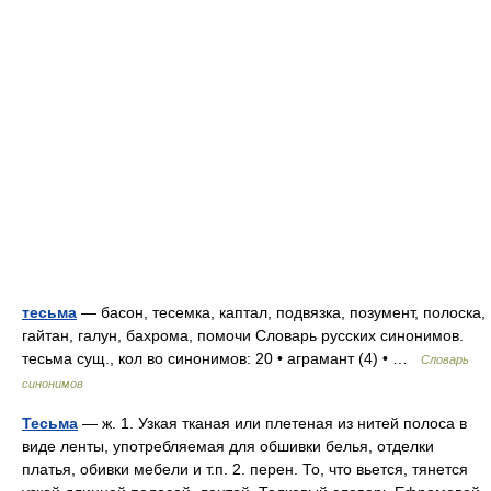
тесьма
— басон, тесемка, каптал, подвязка, позумент, полоска,
гайтан, галун, бахрома, помочи Словарь русских синонимов.
тесьма сущ., кол во синонимов: 20 • аграмант (4) • …
Словарь
синонимов
Тесьма
— ж. 1. Узкая тканая или плетеная из нитей полоса в
виде ленты, употребляемая для обшивки белья, отделки
платья, обивки мебели и т.п. 2. перен. То, что вьется, тянется