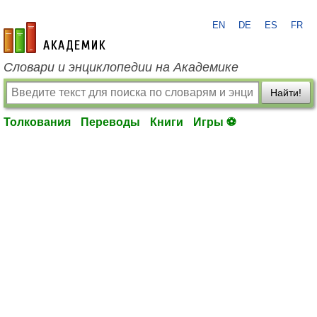
EN
DE
ES
FR
academic.ru
Словари и энциклопедии на Академике
Найти!
Толкования
Переводы
Книги
Игры ⚽