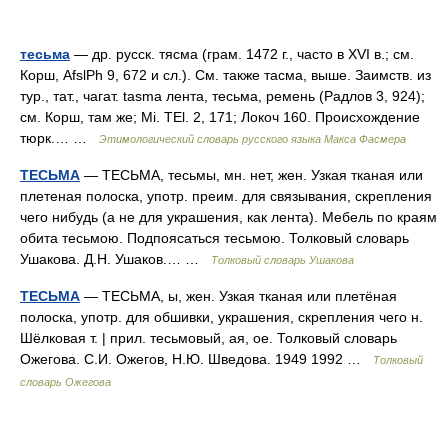
тесьма
— др. русск. тясма (грам. 1472 г., часто в ХVI в.; см.
Корш, AfslPh 9, 672 и сл.). См. также тасма, выше. Заимств. из
тур., тат., чагат. tasma лента, тесьма, ремень (Радлов 3, 924);
см. Корш, там же; Мi. ТЕl. 2, 171; Локоч 160. Происхождение
тюрк.… …
Этимологический словарь русского языка Макса Фасмера
ТЕСЬМА
— ТЕСЬМА, тесьмы, мн. нет, жен. Узкая тканая или
плетеная полоска, употр. преим. для связывания, скрепления
чего нибудь (а не для украшения, как лента). Мебель по краям
обита тесьмою. Подпоясаться тесьмою. Толковый словарь
Ушакова. Д.Н. Ушаков.… …
Толковый словарь Ушакова
ТЕСЬМА
— ТЕСЬМА, ы, жен. Узкая тканая или плетёная
полоска, употр. для обшивки, украшения, скрепления чего н.
Шёлковая т. | прил. тесьмовый, ая, ое. Толковый словарь
Ожегова. С.И. Ожегов, Н.Ю. Шведова. 1949 1992 …
Толковый
словарь Ожегова