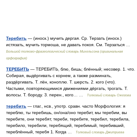
Теребить
— (иноск.) мучить дергая. Ср. Терзать (иноск.)
истязать, мучить тормоша, не давать покоя. См. Терзаться …
Большой толково-фразеологический словарь Михельсона (оригинальная
орфография)
ТЕРЕБИТЬ
— ТЕРЕБИТЬ, блю, бишь; блённый; несовер. 1. что.
Собирая, выдёргивать с корнем, а также разминать,
раздёргивать. Т. лён, коноплю. Т. шерсть. 2. кого (что).
Частыми, повторяющимися движениями дёргать, трогать. Т.
волосы. Т. бороду. 3. перен., кого… …
Толковый словарь Ожегова
теребить
— глаг., нсв., употр. сравн. часто Морфология: я
тереблю, ты теребишь, он/она/оно теребит, мы теребим, вы
теребите, они теребят, тереби, теребите, теребил, теребила,
теребило, теребили, теребящий, теребимый, теребивший,
тереблённый, теребя 1. Когда …
Толковый словарь Дмитриева