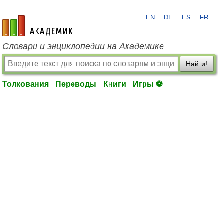
EN
DE
ES
FR
academic.ru
Словари и энциклопедии на Академике
Найти!
Толкования
Переводы
Книги
Игры ⚽