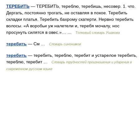
ТЕРЕБИТЬ
— ТЕРЕБИТЬ, тереблю, теребишь, несовер. 1. что.
Дергать, постоянно трогать, не оставляя в покое. Теребить
складки платья. Теребить бахрому скатерти. Нервно теребить
волосы. «А воробьи уж налетели и, теребя мочалу, нос
просунуть силятся в овес.»… …
Толковый словарь Ушакова
теребить
— См …
Словарь синонимов
теребить
— теребить, тереблю, теребит и устарелое теребить,
тереблю, теребит …
Словарь трудностей произношения и ударения в
современном русском языке