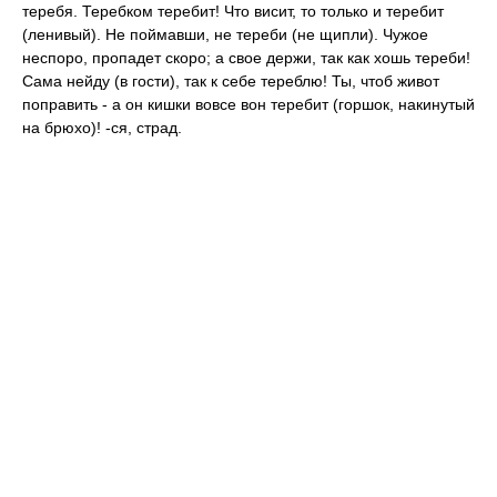
теребя. Теребком теребит! Что висит, то только и теребит
(ленивый). Не поймавши, не тереби (не щипли). Чужое
неспоро, пропадет скоро; а свое держи, так как хошь тереби!
Сама нейду (в гости), так к себе тереблю! Ты, чтоб живот
поправить - а он кишки вовсе вон теребит (горшок, накинутый
на брюхо)! -ся, страд.