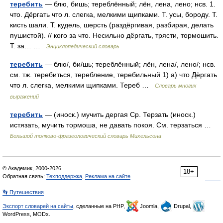
теребить
— блю, бишь; тереблённый; лён, лена, лено; нсв. 1.
что. Дёргать что л. слегка, мелкими щипками. Т. усы, бороду. Т.
кисть шали. Т. кудель, шерсть (раздёргивая, разбирая, делать
пушистой). // кого за что. Несильно дёргать, трясти, тормошить.
Т. за… …
Энциклопедический словарь
теребить
— блю/, би/шь; тереблённый; лён, лена/, лено/; нсв.
см. тж. теребиться, теребление, теребильный 1) а) что Дёргать
что л. слегка, мелкими щипками. Тереб …
Словарь многих
выражений
теребить
— (иноск.) мучить дергая Ср. Терзать (иноск.)
истязать, мучить тормоша, не давать покоя. См. терзаться …
Большой толково-фразеологический словарь Михельсона
© Академик, 2000-2026
18+
Обратная связь:
Техподдержка
,
Реклама на сайте
👣 Путешествия
Экспорт словарей на сайты
, сделанные на PHP,
Joomla,
Drupal,
WordPress, MODx.