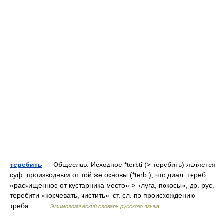
теребить
— Общеслав. Исходное *terbti (> теребить) является
суф. производным от той же основы (*terb ), что диал. тереб
«расчищенное от кустарника место» > «луга, покосы», др. рус.
теребити «корчевать, чистить», ст. сл. по происхождению
треба… …
Этимологический словарь русского языка