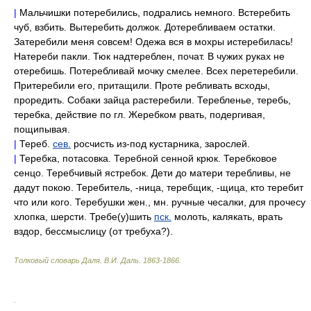
|
Мальчишки потеребились, подрались немного. Встеребить
чуб, взбить. Вытеребить должок. Дотеребливаем остатки.
Затеребили меня совсем! Одежа вся в мохры истеребилась!
Натереби пакли. Тюк надтереблен, почат. В чужих руках не
отеребишь. Потеребливай мочку смелее. Всех перетеребили.
Притеребили его, притащили. Проте ребливать всходы,
проредить. Собаки зайца растеребили. Теребленье, теребь,
теребка, действие по гл. Жеребком рвать, подергивая,
пощипывая.
|
Тереб.
сев.
росчисть из-под кустарника, зарослей.
|
Теребка, потасовка. Теребной сенной крюк. Теребковое
сенцо. Теребчивый ястребок. Дети до матери теребливы, не
дадут покою. Теребитель, -ница, теребщик, -щица, кто теребит
что или кого. Теребушки жен., мн. ручные чесалки, для прочесу
хлопка, шерсти. Требе(у)шить
пск.
молоть, калякать, врать
вздор, бессмыслицу (от требуха?).
Толковый словарь Даля
.
В.И. Даль.
1863-1866
.
.