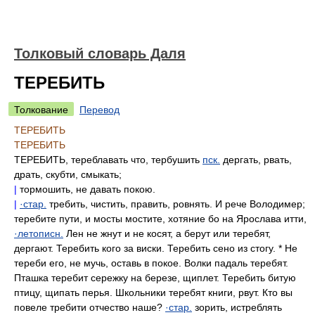
Толковый словарь Даля
ТЕРЕБИТЬ
Толкование
Перевод
ТЕРЕБИТЬ
ТЕРЕБИТЬ
ТЕРЕБИТЬ, тереблавать что, тербушить
пск.
дергать, рвать,
драть, скубти, смыкать;
|
тормошить, не давать покою.
|
·стар.
требить, чистить, править, ровнять. И рече Володимер;
теребите пути, и мосты мостите, хотяние бо на Ярослава итти,
·летописн.
Лен не жнут и не косят, а берут или теребят,
дергают. Теребить кого за виски. Теребить сено из стогу. * Не
тереби его, не мучь, оставь в покое. Волки падаль теребят.
Пташка теребит сережку на березе, щиплет. Теребить битую
птицу, щипать перья. Школьники теребят книги, рвут. Кто вы
повеле требити отчество наше?
·стар.
зорить, истреблять