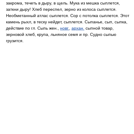
закрома, течеть в дыру, в щель. Мука из мешка сыплется,
заткни дыру! Хлеб переспел, зерно из колоса сыплется.
Необметанный атлас сыплется. Сор с потолка сыплется. Этот
камень рыхл, в теску нейдет, сыплется. Сыпанье, сып, сыпка,
действие по гл. Сыпь жен.,
новг.
,
архан.
сыпной товар,
зерновой хлеб, крупа, льняное семя и пр. Судно сыпью
грузится.