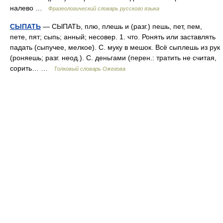
налево …
Фразеологический словарь русского языка
СЫПАТЬ
— СЫПАТЬ, плю, плешь и (разг.) пешь, пет, пем,
пете, пят; сыпь; анный; несовер. 1. что. Ронять или заставлять
падать (сыпучее, мелкое). С. муку в мешок. Всё сыплешь из рук
(роняешь; разг. неод.). С. деньгами (перен.: тратить не считая,
сорить… …
Толковый словарь Ожегова