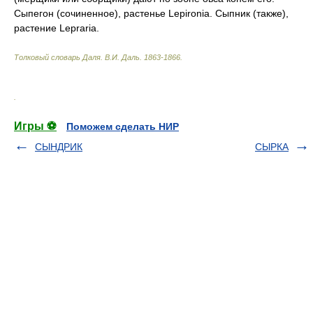
Сыпегон (сочиненное), растенье Lepironia. Сыпник (также),
растение Lepraria.
Толковый словарь Даля
.
В.И. Даль.
1863-1866
.
.
Игры ⚽
Поможем сделать НИР
СЫНДРИК
СЫРКА