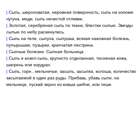
|
Сыпь, шероховатая, неровная поверхность; сыпь на изломе
чугуна, меди, сыпь нечистой отливки.
|
Золотая, серебряная сыпь по ткани, блестки сыпью. Звезды
сыпью по небу раскинулись.
|
Сыпь на теле, сыпуха, сыпушка, всякая накожная болезнь,
пупырышки, пузырки, крапчатая пестрина.
|
Сыпные болезни. Сыпная больница.
|
Сыпь и козел-сыпь, круписто отделанная, тисненая кожа,
шагрень или кордуан.
|
Сыпь, горн., мельничье, засыпь, засыпка, колоша, количество
засыпаемой в один раз руды. Прибавь, убавь сыпи, на
мельнице, пускай зерно из ковша шибче, или тише.