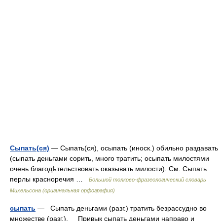
Сыпать(ся)
— Сыпать(ся), осыпать (иноск.) обильно раздавать
(сыпать деньгами сорить, много тратить; осыпать милостями
очень благодѣтельствовать оказывать милости). См. Сыпать
перлы красноречия …
Большой толково-фразеологический словарь
Михельсона (оригинальная орфография)
сыпать
— Сыпать деньгами (разг.) тратить безрассудно во
множестве (разг.). Привык сыпать деньгами направо и