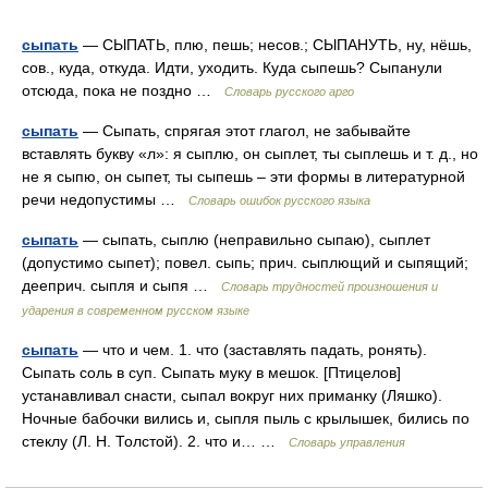
сыпать
— СЫПАТЬ, плю, пешь; несов.; СЫПАНУТЬ, ну, нёшь,
сов., куда, откуда. Идти, уходить. Куда сыпешь? Сыпанули
отсюда, пока не поздно …
Словарь русского арго
сыпать
— Сыпать, спрягая этот глагол, не забывайте
вставлять букву «л»: я сыплю, он сыплет, ты сыплешь и т. д., но
не я сыпю, он сыпет, ты сыпешь – эти формы в литературной
речи недопустимы …
Словарь ошибок русского языка
сыпать
— сыпать, сыплю (неправильно сыпаю), сыплет
(допустимо сыпет); повел. сыпь; прич. сыплющий и сыпящий;
дееприч. сыпля и сыпя …
Словарь трудностей произношения и
ударения в современном русском языке
сыпать
— что и чем. 1. что (заставлять падать, ронять).
Сыпать соль в суп. Сыпать муку в мешок. [Птицелов]
устанавливал снасти, сыпал вокруг них приманку (Ляшко).
Ночные бабочки вились и, сыпля пыль с крылышек, бились по
стеклу (Л. Н. Толстой). 2. что и… …
Словарь управления