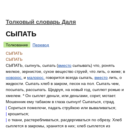
Толковый словарь Даля
СЫПАТЬ
Толкование
Перевод
СЫПАТЬ
СЫПАТЬ
СЫПАТЬ, сыпнуть, сыпать (
вместо
сыпывать) что, ронять
мелкое, зернистое, сухое вещество струей, что лить, о жиже; в
новорос.
и
малорос.
говорится всегда сыпать,
вместо
лить, о
жидкости. Сыпать хлеб в закром, песок на пол. Сыпать чем,
посыпать, рассыпать. Щедруя, на новый год, сыплют рожью и
хмелем. * Он сыплет деньги, или деньгами, сорит, мотает.
Мошенник ему табаком в глаза сыпнул! Сыпаться, страд.
|
Сориться помелочи, падать струйкою или вываливаться;
|
крошиться;
|
о ткани, растеребливаться, расдергиваться по обрезу. Хлеб
сыплется в закромы, хранится в них; хлеб сыплется из