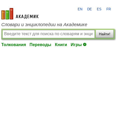
EN
DE
ES
FR
academic.ru
Словари и энциклопедии на Академике
Найти!
Толкования
Переводы
Книги
Игры ⚽