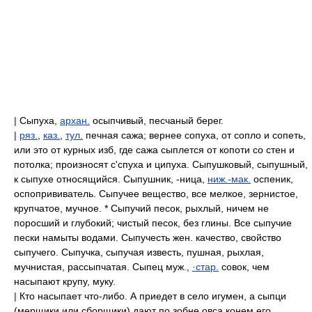
|
Сыпуха,
архан.
осыпчивый, песчаный берег.
|
ряз.
,
каз.
,
тул.
печная сажа; вернее сопуха, от сопло и сопеть,
или это от курных изб, где сажа сыплется от копоти со стен и
потолка; произносят с'спуха и ципуха. Сыпушковый, сыпушный,
к сыпухе относящийся. Сыпушник, -ница,
ниж.-мак.
оспеник,
оспопрививатель. Сыпучее вещество, все мелкое, зернистое,
крупчатое, мучное. * Сыпучий песок, рыхлый, ничем не
поросший и глубокий; чистый песок, без глины. Все сыпучие
пески намыты водами. Сыпучесть жен. качество, свойство
сыпучего. Сыпучка, сыпучая известь, пушная, рыхлая,
мучнистая, рассыпчатая. Сыпец муж.,
·стар.
совок, чем
насыпают крупу, муку.
|
Кто насыпает что-либо. А приедет в село игумен, а сыпци
(мерщики или сборщики) дают по зобне овса конем его.