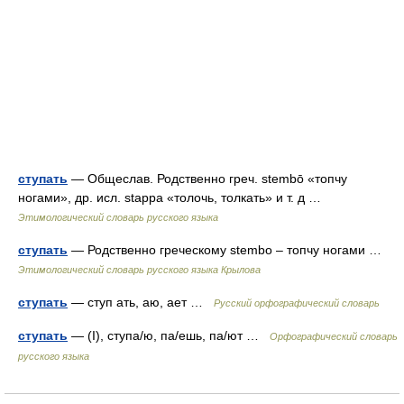
ступать
— Общеслав. Родственно греч. stembō «топчу
ногами», др. исл. stappa «толочь, толкать» и т. д …
Этимологический словарь русского языка
ступать
— Родственно греческому stembo – топчу ногами …
Этимологический словарь русского языка Крылова
ступать
— ступ ать, аю, ает …
Русский орфографический словарь
ступать
— (I), ступа/ю, па/ешь, па/ют …
Орфографический словарь
русского языка