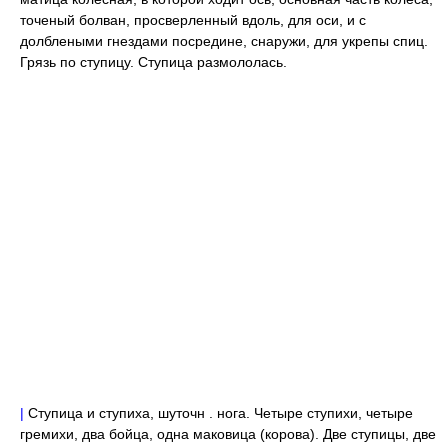
точеный болван, просверленный вдоль, для оси, и с
долблеными гнездами посредине, снаружи, для укрепы спиц.
Грязь по ступицу. Ступица размололась.
|
Ступица и ступиха, шуточн . нога. Четыре ступихи, четыре
гремихи, два бойца, одна маковица (корова). Две ступицы, две