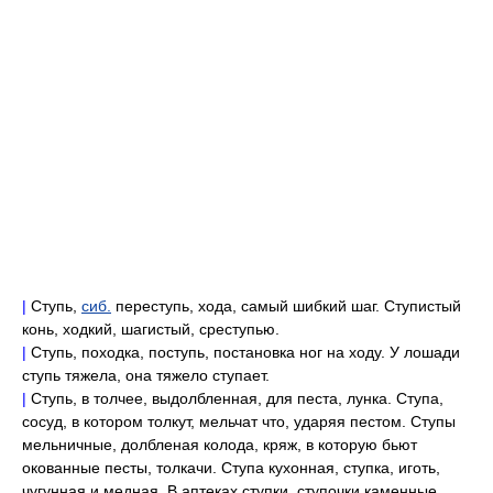
|
Ступь,
сиб.
переступь, хода, самый шибкий шаг. Ступистый
конь, ходкий, шагистый, среступью.
|
Ступь, походка, поступь, постановка ног на ходу. У лошади
ступь тяжела, она тяжело ступает.
|
Ступь, в толчее, выдолбленная, для песта, лунка. Ступа,
сосуд, в котором толкут, мельчат что, ударяя пестом. Ступы
мельничные, долбленая колода, кряж, в которую бьют
окованные песты, толкачи. Ступа кухонная, ступка, иготь,
чугунная и медная. В аптеках ступки, ступочки каменные.