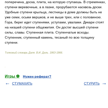
поперечина, доска, плита, на которую ступаешь. В стремянках,
ступени веревочные, а в лазне, прорубаются насквозь доски.
Удобные ступени крыльца, лестницы в доме должны быть не
уже семи, осьми вершков, и не выше трех, или с половиною.
Гора, берег идет ступенями, уступами, увалами. Дикари стоят
на низшей ступени общежития. Он достиг высшей ступени
силы, славы. Ступенная плита. Ступенчатые всходы.
Ступенник, ступенный камень, тесаный по всю толщину
ступени.
Толковый словарь Даля
.
В.И. Даль.
1863-1866
.
.
Игры ⚽
Нужен реферат?
СТУМАХАТЬ
СТУРИТЬ