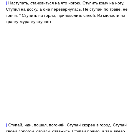
|
Наступать, становиться на что ногою. Ступить кому на ногу.
Ступил на доску, а она перевернулась. Не ступай по траве, не
топчи. * Ступить на горло, приневолить силой. Из милости на
травку-муравку ступает.
|
Ступай, иди, пошел, погоняй. Ступай скорее в город. Ступай
своей дорогой, отойди, отвяжись. Ступай прямо, а там влево.