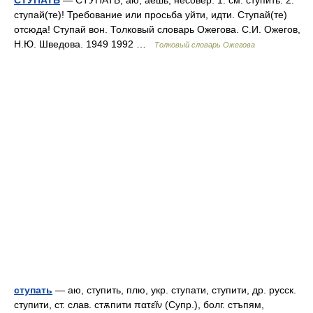
СТУПАТЬ
— СТУПАТЬ, аю, аешь; несовер. 1. см. ступить. 2.
ступай(те)! Требование или просьба уйти, идти. Ступай(те)
отсюда! Ступай вон. Толковый словарь Ожегова. С.И. Ожегов,
Н.Ю. Шведова. 1949 1992 …
Толковый словарь Ожегова
ступать
— аю, ступить, плю, укр. ступати, ступити, др. русск.
ступити, ст. слав. стѫпити πατεῖν (Супр.), болг. стъпям,