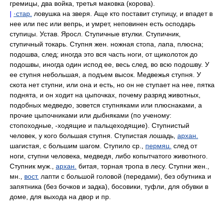
гремицы, два войка, третья маковка (корова).
|
·стар.
ловушка на зверя. Аще кто поставит ступицу, и впадет в
нее или пес или вепрь, и умрет, неповинен есть осподарь
ступицы. Устав. Яросл. Ступичные втулки. Ступичник,
ступичный токарь. Ступня жен. ножная стопа, лапа, плюсна;
подошва, след; иногда это вся часть ноги, от щиколоток до
подошвы, иногда один испод ее, весь след, во всю подошву. У
ее ступня небольшая, а подъем высок. Медвежья ступня. У
скота нет ступни, или она и есть, но он не ступает на нее, пятка
поднята, и он ходит на цыпочках, почему разряд животных,
подобных медведю, зовется ступняками или плюснаками, а
прочие цыпочниками или дыбняками (по ученому:
стопоходные, -ходящие и пальцеходящие). Ступнистый
человек, у кого большая ступня. Ступистая лошадь,
архан.
шагистая, с большим шагом. Ступило ср.,
пермяц.
след от
ноги, ступни человека, медведя, либо копытчатого животного.
Ступник муж.,
архан.
битая, торная тропа в лесу. Ступни жен.,
мн.,
вост.
лапти с большой головой (передами), без обутника и
запятника (без бочков и задка), босовики, туфли, для обувки в
доме, для выхода на двор и пр.