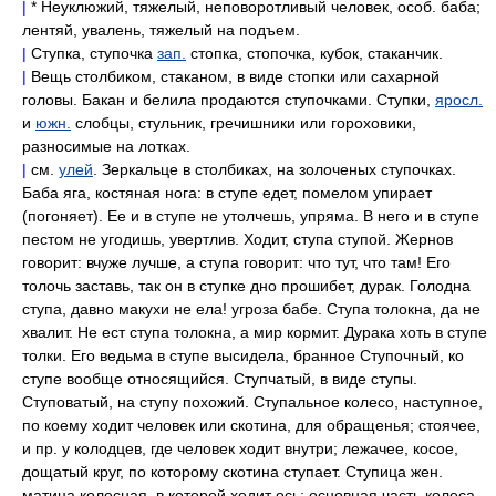
|
* Неуклюжий, тяжелый, неповоротливый человек, особ. баба;
лентяй, увалень, тяжелый на подъем.
|
Ступка, ступочка
зап.
стопка, стопочка, кубок, стаканчик.
|
Вещь столбиком, стаканом, в виде стопки или сахарной
головы. Бакан и белила продаются ступочками. Ступки,
яросл.
и
южн.
слобцы, стульник, гречишники или гороховики,
разносимые на лотках.
|
см.
улей
. Зеркальце в столбиках, на золоченых ступочках.
Баба яга, костяная нога: в ступе едет, помелом упирает
(погоняет). Ее и в ступе не утолчешь, упряма. В него и в ступе
пестом не угодишь, увертлив. Ходит, ступа ступой. Жернов
говорит: вчуже лучше, а ступа говорит: что тут, что там! Его
толочь заставь, так он в ступке дно прошибет, дурак. Голодна
ступа, давно макухи не ела! угроза бабе. Ступа толокна, да не
хвалит. Не ест ступа толокна, а мир кормит. Дурака хоть в ступе
толки. Его ведьма в ступе высидела, бранное Ступочный, ко
ступе вообще относящийся. Ступчатый, в виде ступы.
Ступоватый, на ступу похожий. Ступальное колесо, наступное,
по коему ходит человек или скотина, для обращенья; стоячее,
и пр. у колодцев, где человек ходит внутри; лежачее, косое,
дощатый круг, по которому скотина ступает. Ступица жен.
матица колесная, в которой ходит ось; основная часть колеса,