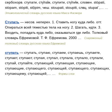
сербохорв. ступати, сту̑па̑м, ступити, сту̑пи̑м, словен. stȯpati,
stȯpam, stȯpiti, stọ̑pim, чеш. stoupati, stoupiti, слвц. stuраt᾽,… …
Этимологический словарь русского языка Макса Фасмера
Ступать
— несов. неперех. 1. Ставить ногу куда либо. отт.
Опираться всей тяжестью тела на ногу. 2. Шагать, идти. 3.
Входить, попадать куда либо, оказываться где либо. Толковый
словарь Ефремовой. Т. Ф. Ефремова. 2000 …
Современный
толковый словарь русского языка Ефремовой
ступать
— ступать, ступаю, ступаем, ступаешь, ступаете,
ступает, ступают, ступая, ступал, ступала, ступало, ступали,
ступай, ступайте, ступающий, ступающая, ступающее,
ступающие, ступающего, ступающей, ступающего, ступающих,
ступающему, ступающей,… …
Формы слов