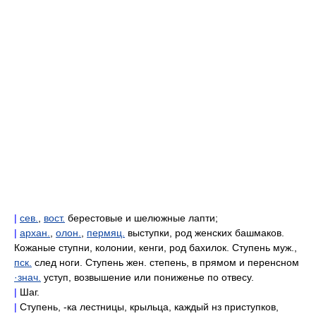
|
сев.
,
вост.
берестовые и шелюжные лапти;
|
архан.
,
олон.
,
пермяц.
выступки, род женских башмаков.
Кожаные ступни, колонии, кенги, род бахилок. Ступень муж.,
пск.
след ноги. Ступень жен. степень, в прямом и перенсном
·знач.
уступ, возвышение или пониженье по отвесу.
|
Шаг.
|
Ступень, -ка лестницы, крыльца, каждый нз приступков,