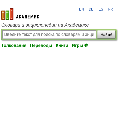
EN
DE
ES
FR
academic.ru
Словари и энциклопедии на Академике
Найти!
Толкования
Переводы
Книги
Игры ⚽