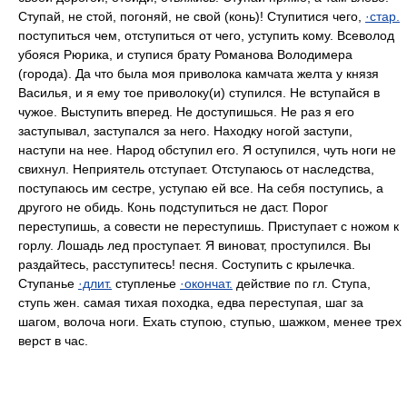
Ступай, не стой, погоняй, не свой (конь)! Ступитися чего,
·стар.
поступиться чем, отступиться от чего, уступить кому. Всеволод
убояся Рюрика, и ступися брату Романова Володимера
(города). Да что была моя приволока камчата желта у князя
Василья, и я ему тое приволоку(и) ступился. Не вступайся в
чужое. Выступить вперед. Не доступишься. Не раз я его
заступывал, заступался за него. Находку ногой заступи,
наступи на нее. Народ обступил его. Я оступился, чуть ноги не
свихнул. Неприятель отступает. Отступаюсь от наследства,
поступаюсь им сестре, уступаю ей все. На себя поступись, а
другого не обидь. Конь подступиться не даст. Порог
переступишь, а совести не переступишь. Приступает с ножом к
горлу. Лошадь лед проступает. Я виноват, проступился. Вы
раздайтесь, расступитесь! песня. Соступить с крылечка.
Ступанье
·длит.
ступленье
·окончат.
действие по гл. Ступа,
ступь жен. самая тихая походка, едва переступая, шаг за
шагом, волоча ноги. Ехать ступою, ступью, шажком, менее трех
верст в час.