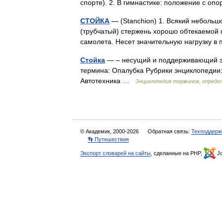
спорте). 2. В гимнастике: положение с о
СТОЙКА
— (Stanchion) 1. Всякий небольш
(трубчатый) стержень хорошо обтекаемой
самолета. Несет значительную нагрузку 
Стойка
— – несущий и поддерживающий эл
термина: Опалубка Рубрики энциклопедии:
Автотехника …
Энциклопедия терминов, опреде
© Академик, 2000-2026
Обратная связь:
Техподдерж
👣 Путешествия
Экспорт словарей на сайты
, сделанные на PHP,
Jo