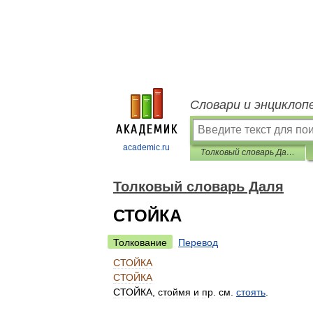
Словари и энциклоп
academic.ru
Толковый словарь Даля
Толковый словарь Даля
СТОЙКА
Толкование
Перевод
СТОЙКА
СТОЙКА
СТОЙКА
,
стоймя
и
пр
.
см
.
стоять
.