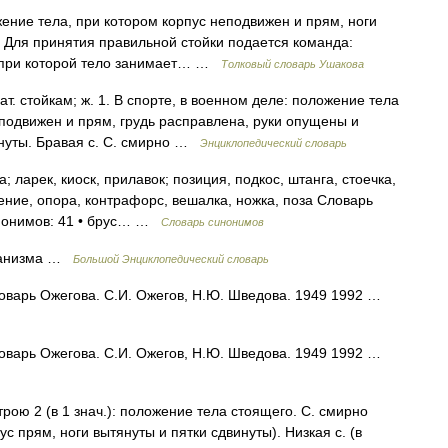
ение тела, при котором корпус неподвижен и прям, ноги
). Для принятия правильной стойки подается команда:
х, при которой тело занимает… …
Толковый словарь Ушакова
ат. стойкам; ж. 1. В спорте, в военном деле: положение тела
еподвижен и прям, грудь расправлена, руки опущены и
инуты. Бравая с. С. смирно …
Энциклопедический словарь
; ларек, киоск, прилавок; позиция, подкос, штанга, стоечка,
ение, опора, контрафорс, вешалка, ножка, поза Словарь
синонимов: 41 • брус… …
Словарь синонимов
еханизма …
Большой Энциклопедический словарь
оварь Ожегова. С.И. Ожегов, Н.Ю. Шведова. 1949 1992 …
оварь Ожегова. С.И. Ожегов, Н.Ю. Шведова. 1949 1992 …
трою 2 (в 1 знач.): положение тела стоящего. С. смирно
с прям, ноги вытянуты и пятки сдвинуты). Низкая с. (в