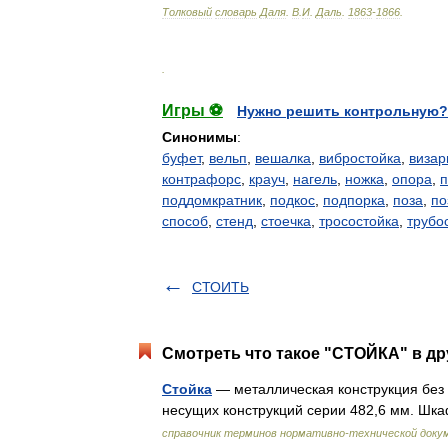
Толковый
словарь
Даля
.
В
.
И
.
Даль
.
1863
-
1866
.
.
Игры ⚽
Нужно решить контрольную?
Синонимы
:
буфет
,
вельп
,
вешалка
,
вибростойка
,
визар
контрафорс
,
крауч
,
нагель
,
ножка
,
опора
,
п
поддомкратник
,
подкос
,
подпорка
,
поза
,
по
способ
,
стенд
,
стоечка
,
тросостойка
,
трубо
СТОИТЬ
Смотреть что такое "СТОЙКА" в др
Стойка
— металлическая конструкция без 
несущих конструкций серии 482,6 мм. Ш
справочник терминов нормативно-технической доку