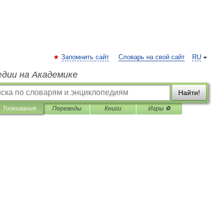
Запомнить сайт
Словарь на свой сайт
RU
едии на Академике
Найти!
Толкования
Переводы
Книги
Игры ⚽