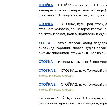
СТОЙКА
— СТОЙКА, стойки, жен. 1. Полож
вытянуты и пятки сдвинуты вместе (спорт.
становись! || Позиция на вытянутых рука
СТОЙКА
— 1. СТОЙКА, и; мн. род. стоек, д
стоящего человека, при котором корпус н
прижаты к бокам, ноги выпрямлены и сдв
стойка
— штатив, стеллаж, стенд, подпорка
пирамида, воротник, способ, буфет, полож
русских синонимов. стойка сущ., кол во 
СТОЙКА
— механизма см. в ст. Звено м
СТОЙКА 1
— СТОЙКА 1, и, ж. Толковый сл
Толковый словарь Ожегова
СТОЙКА 2
— СТОЙКА 2, и, ж. Толковый сл
Толковый словарь Ожегова
стойка
— СТОЙКА, и, жен. 1. В спорте, в с
(положение, при к ром руки опущены, корпу