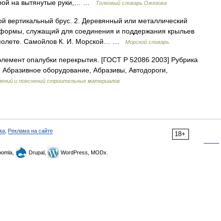
порой на вытянутые руки,… …
Толковый словарь Ожегова
ой вертикальный брус. 2. Деревянный или металлический
 формы, служащий для соединения и поддержания крыльев
в полете. Самойлов К. И. Морской… …
Морской словарь
емент опалубки перекрытия. [ГОСТ Р 52086 2003] Рубрика
 Абразивное оборудование, Абразивы, Автодороги,
лений и пояснений строительных материалов
ка
,
Реклама на сайте
18+
omla,
Drupal,
WordPress, MODx.