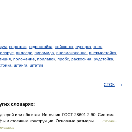
иум
,
воротник
,
гидростойка
,
гюйсшток
,
жуверка
,
кнек
,
елорус
,
пиллерс
,
пирамида
,
пневмоколонна
,
пневмостойка
,
зиция
,
положение
,
прилавок
,
пробс
,
раскосина
,
рудстойка
,
стойка
,
штанга
,
штатив
СТОК
угих словарях:
дверей или обшивки. Источник: ГОСТ 28601.2 90: Система
кафы и стоечные конструкции. Основные размеры …
Словарь-
ментации