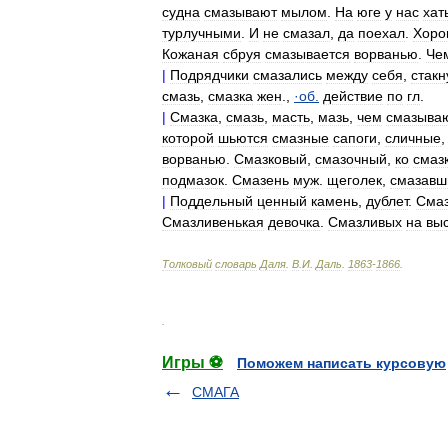
судна
смазывают
мылом
.
На
юге
у
нас
хат
турлучными
.
И
не
смазал
,
да
поехал
.
Хоро
Кожаная
сбруя
смазывается
ворванью
.
Че
|
Подрядчики
смазались
между
себя
,
стакн
смазь
,
смазка
жен
.,
·
об
.
действие
по
гл
.
|
Смазка
,
смазь
,
масть
,
мазь
,
чем
смазыва
которой
шьются
смазные
сапоги
,
сличные
ворванью
.
Смазковый
,
смазочный
,
ко
смаз
подмазок
.
Смазень
муж
.
щеголек
,
смазавш
|
Поддельный
ценный
камень
,
дублет
.
Сма
Смазливенькая
девочка
.
Смазливых
на
выс
Толковый
словарь
Даля
.
В
.
И
.
Даль
.
1863
-
1866
.
.
Игры ⚽
Поможем написать курсовую
СМАГА