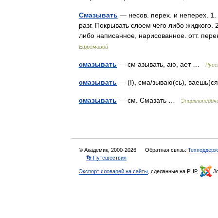
Смазывать
— несов. перех. и неперех. 1. 
разг. Покрывать слоем чего либо жидкого. 2
либо написанное, нарисованное. отт. пер
Ефремовой
смазывать
— см азывать, аю, ает …
Русс
смазывать
— (I), сма/зываю(сь), ваешь(с
смазывать
— см. Смазать …
Энциклопедич
© Академик, 2000-2026
Обратная связь:
Техподдерж
👣 Путешествия
Экспорт словарей на сайты
, сделанные на PHP,
Jo