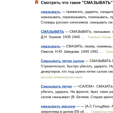
Смотреть что такое "СМАЗЫВАТЬ" 
смазывать
— прижигать, ударять, сандали
намазывать, перемазывать, помазывать, п
Словарь русских синонимов. смазывать 
СМАЗЫВАТЬ
— СМАЗЫВАТЬ, смазываю, см
Д.Н. Ушаков. 1935 1940 …
Толковый словарь
смазывать
— СМАЗАТЬ, смажу, смажешь; с
Ожегов, Н.Ю. Шведова. 1949 1992 …
Толк
Смазывать пятки салом
— СМАЗЫВАТЬ ПЯ
Стремительно, быстро убегать, удирать. На
дезертиров, кто под шумок пятки салом с
русского литературного языка
Смазывать пятки
— <САЛОМ>. СМАЗАТЬ П
убегать, удирать. На фронте, брат, таких р
салом смазывает (В. Беляев. Старая кре
смазывать маслом
— — [А.С.Гольдберг. А
энергетика в целом EN oil …
Справочник тех