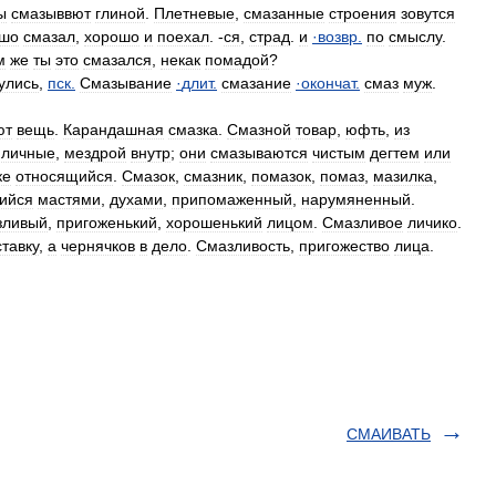
ы
смазыввют
глиной
.
Плетневые
,
смазанные
строения
зовутся
шо
смазал
,
хорошо
и
поехал
. -
ся
,
страд
.
и
·
возвр
.
по
смыслу
.
м
же
ты
это
смазался
,
некак
помадой
?
улись
,
пск
.
Смазывание
·
длит
.
смазание
·
окончат
.
смаз
муж
.
ют
вещь
.
Карандашная
смазка
.
Смазной
товар
,
юфть
,
из
,
личные
,
мездрой
внутр
;
они
смазываются
чистым
дегтем
или
ке
относящийся
.
Смазок
,
смазник
,
помазок
,
помаз
,
мазилка
,
ийся
мастями
,
духами
,
припомаженный
,
нарумяненный
.
зливый
,
пригоженький
,
хорошенький
лицом
.
Смазливое
личико
.
тавку
,
а
чернячков
в
дело
.
Смазливость
,
пригожество
лица
.
СМАИВАТЬ