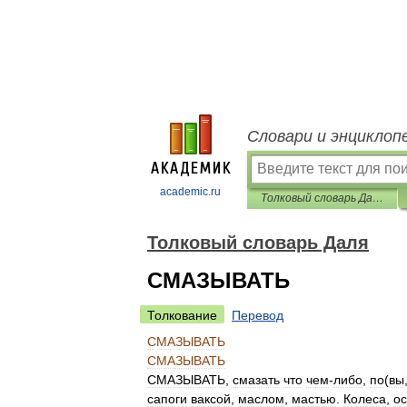
Словари и энциклоп
academic.ru
Толковый словарь Даля
Толковый словарь Даля
СМАЗЫВАТЬ
Толкование
Перевод
СМАЗЫВАТЬ
СМАЗЫВАТЬ
СМАЗЫВАТЬ
,
смазать
что
чем
-
либо
,
по
(
вы
сапоги
ваксой
,
маслом
,
мастью
.
Колеса
,
о