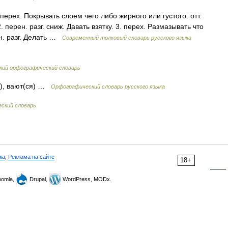
перех. Покрывать слоем чего либо жирного или густого. отт.
. перен. разг. сниж. Давать взятку. 3. перех. Размазывать что
ен. разг. Делать …
Современный толковый словарь русского языка
кий орфографический словарь
я), вают(ся) …
Орфографический словарь русского языка
еский словарь
ка
,
Реклама на сайте
18+
omla,
Drupal,
WordPress, MODx.