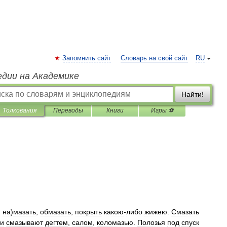
Запомнить сайт
Словарь на свой сайт
RU
едии на Академике
Найти!
Толкования
Переводы
Книги
Игры ⚽
,
на
)
мазать
,
обмазать
,
покрыть
какою
-
либо
жижею
.
Смазать
си
смазывают
дегтем
,
салом
,
коломазью
.
Полозья
под
спуск