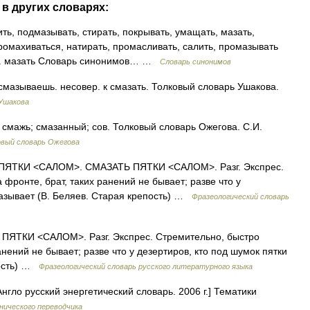
в других словарях:
ть, подмазывать, стирать, покрывать, умащать, мазать,
ромахиваться, натирать, промасливать, салить, промазывать
см. мазать Словарь синонимов… …
Словарь синонимов
азываешь. несовер. к смазать. Толковый словарь Ушакова.
 Ушакова
мажь; смазанный; сов. Толковый словарь Ожегова. С.И.
овый словарь Ожегова
ТКИ <САЛОМ>. СМАЗАТЬ ПЯТКИ <САЛОМ>. Разг. Экспрес.
 фронте, брат, таких ранений не бывает; разве что у
мазывает (В. Беляев. Старая крепость) …
Фразеологический словарь
ЯТКИ <САЛОМ>. Разг. Экспрес. Стремительно, быстро
анений не бывает; разве что у дезертиров, кто под шумок пятки
пость) …
Фразеологический словарь русского литературного языка
нгло русский энергетический словарь. 2006 г.] Тематики
нического переводчика