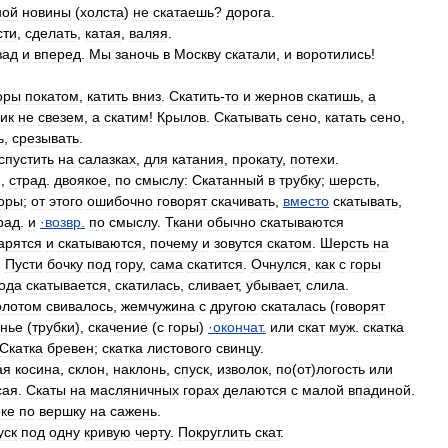
ной
новины
(
холста
)
не
скатаешь
?
дорога
.
сти
,
сделать
,
катая
,
валяя
.
зад
и
вперед
.
Мы
заночь
в
Москву
скатали
,
и
воротились
!
оры
покатом
,
катить
вниз
.
Скатить
-
то
и
жернов
скатишь
,
а
ик
не
свезем
,
а
скатим
!
Крылов
.
Скатывать
сено
,
катать
сено
,
ь
,
срезывать
.
спустить
на
салазках
,
для
катания
,
прокату
,
потехи
.
.,
страд
.
двоякое
,
по
смыслу:
Скатанный
в
трубку
;
шерсть
,
оры
;
от
этого
ошибочно
говорят
скачивать
,
вместо
скатывать
,
рад
.
и
·
возвр
.
по
смыслу
.
Ткани
обычно
скатываются
арятся
и
скатываются
,
почему
и
зовутся
скатом
.
Шерсть
на
.
Пусти
бочку
под
гору
,
сама
скатится
.
Очнулся
,
как
с
горы
ода
скатывается
,
скатилась
,
сливает
,
убывает
,
слила
.
олотом
свивалось
,
жемчужина
с
другою
скаталась
(
говорят
анье
(
трубки
),
скачение
(
с
горы
)
·
окончат
.
или
скат
муж
.
скатка
Скатка
бревен
;
скатка
листового
свинцу
.
ая
косина
,
склон
,
наклонь
,
спуск
,
изволок
,
по
(
от
)
логость
или
сая
.
Скаты
на
масляничных
горах
делаются
с
малой
впадиной
.
ке
по
вершку
на
сажень
.
уск
под
одну
кривую
черту
.
Покруглить
скат
.