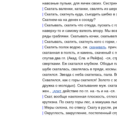
навозные
пульки
,
для
яичек
своих
.
Сестри
|
Скатать
валенки
,
катанки
,
свалять
из
шер
|
Скатать
,
скатнуть
куда
,
съездить
шибко
в
Скатнем
-
ка
на
денек
к
соседу
?
|
Скатывать
,
скатить
что
откуда
,
пускать
с
г
наверху
-
то
и
самому
взлезть
впору
.
Мы
воз
ряды
граблями
.
Скатывать
кочки
,
скапыват
|
Скатывать
,
скатить
,
скатнуть
кого
с
горки
,
|
Скатить
полок
водою
,
см
.
скачивать
.
прич
скатанная
в
полсть
,
и
камень
,
скаченый
с
г
спутав
два
гл
. (
Акад
.
Слв
.
и
Рейфа
). -
ся
,
ст
свертками
.
Еж
скатался
клубком
.
Ободья
п
шубе
скаталась
,
свалялась
в
пряди
,
космы
скатился
.
Звезда
с
неба
скатилась
,
пала
.
В
Схватился
,
как
с
горы
скатился
!
Золото
с
з
дружка
о
молодых
).
Скатывание
муж
.
скат
жен
.,
·
длит
.
действие
по
гл
.
на
-
ть
и
на
-
ся
.
|
Скат
,
вообще
наклонная
плоскость
,
отлог
крутизна
.
По
скату
горы
лес
,
а
макушка
лы
|
Меры
склона
,
по
отвесу
.
Скату
в
русле
,
ре
|
Округлость
,
закругление
,
постепенный
сп