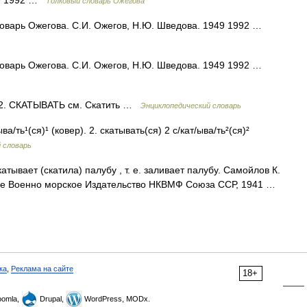
49 1992 …
Толковый словарь Ожегова
ловарь Ожегова. С.И. Ожегов, Н.Ю. Шведова. 1949 1992 …
ловарь Ожегова. С.И. Ожегов, Н.Ю. Шведова. 1949 1992 …
 2. СКАТЫВАТЬ см. Скатить …
Энциклопедический словарь
ва/ть¹(ся)¹ (ковер). 2. скатывать(ся) 2 с/кат/ыва/ть²(ся)²
 словарь
атывает (скатила) палубу , т. е. заливает палубу. Самойлов К.
нное Военно морское Издательство НКВМФ Союза ССР, 1941 …
ка
,
Реклама на сайте
18+
omla,
Drupal,
WordPress, MODx.