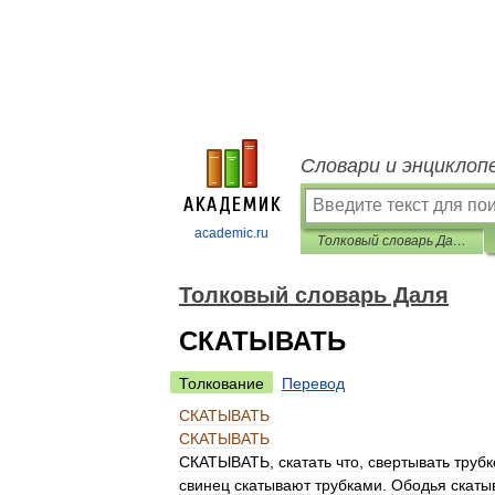
Словари и энциклоп
academic.ru
Толковый словарь Даля
Толковый словарь Даля
СКАТЫВАТЬ
Толкование
Перевод
СКАТЫВАТЬ
СКАТЫВАТЬ
СКАТЫВАТЬ
,
скатать
что
,
свертывать
трубк
свинец
скатывают
трубками
.
Ободья
скаты