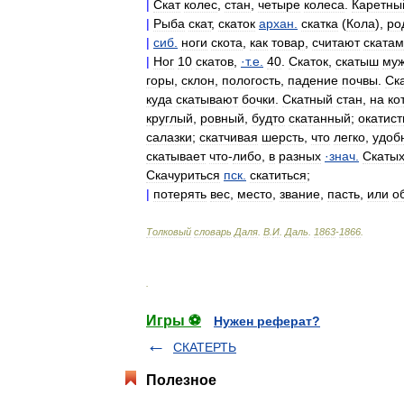
|
Скат
колес
,
стан
,
четыре
колеса
.
Каретны
|
Рыба
скат
,
скаток
архан
.
скатка
(
Кола
),
ро
|
сиб
.
ноги
скота
,
как
товар
,
считают
ската
|
Ног
10
скатов
,
·
т
.
е
.
40
.
Скаток
,
скатыш
му
горы
,
склон
,
пологость
,
падение
почвы
.
Ск
куда
скатывают
бочки
.
Скатный
стан
,
на
ко
круглый
,
ровный
,
будто
скатанный
;
окатис
салазки
;
скатчивая
шерсть
,
что
легко
,
удоб
скатывает
что
-
либо
,
в
разных
·
знач
.
Скатых
Скачуриться
пск
.
скатиться
;
|
потерять
вес
,
место
,
звание
,
пасть
,
или
о
Толковый
словарь
Даля
.
В
.
И
.
Даль
.
1863
-
1866
.
.
Игры ⚽
Нужен реферат?
СКАТЕРТЬ
Полезное