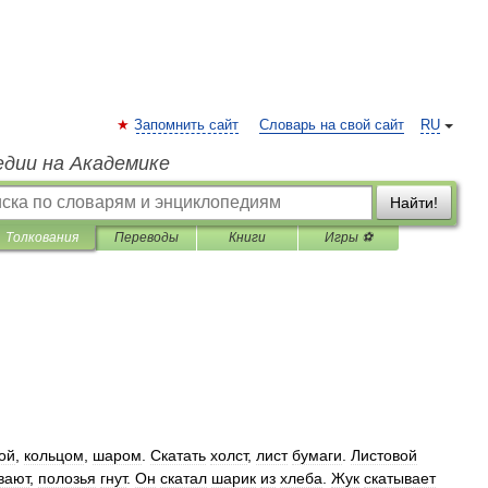
Запомнить сайт
Словарь на свой сайт
RU
едии на Академике
Найти!
Толкования
Переводы
Книги
Игры ⚽
ой
,
кольцом
,
шаром
.
Скатать
холст
,
лист
бумаги
.
Листовой
вают
,
полозья
гнут
.
Он
скатал
шарик
из
хлеба
.
Жук
скатывает