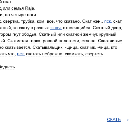
й
скат
.
д
или
семья
Raja
.
ми
,
по
четыре
ноги
.
ж
.
свертка
,
трубка
,
ком
,
все
,
что
скатано
.
Скат
жен
.,
пск
.
скат
атный
,
ко
скату
в
разных
·
знач
.
относящийся
.
Скатный
двор
,
тором
гнут
ободья
.
Скатный
или
скатной
жемчуг
,
крупный
,
тый
.
Скатистая
горка
,
ровной
пологости
,
склона
.
Скаатчивые
но
скатывается
.
Скатывальщик
, -
щица
,
скатчик
, -
чица
,
кто
ать
что
,
пск
.
скатать
небрежно
,
скомкать
,
свертеть
.
беднеть
.
СКАТЬ