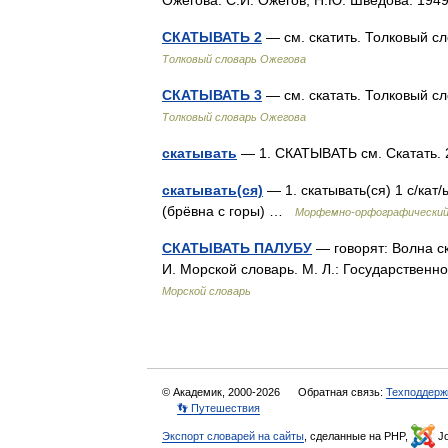
Ожегова. С.И. Ожегов, Н.Ю. Шведова. 19
СКАТЫВАТЬ 2
— см. скатить. Толковый с
Толковый словарь Ожегова
СКАТЫВАТЬ 3
— см. скатать. Толковый с
Толковый словарь Ожегова
скатывать
— 1. СКАТЫВАТЬ см. Скатать.
скатывать(ся)
— 1. скатывать(ся) 1 с/кат/ы
(брёвна с горы) …
Морфемно-орфографический
СКАТЫВАТЬ ПАЛУБУ
— говорят: Волна ск
И. Морской словарь. М. Л.: Государстве
Морской словарь
© Академик, 2000-2026
Обратная связь:
Техподдерж
👣 Путешествия
Экспорт словарей на сайты
, сделанные на PHP,
Jo