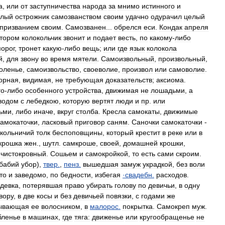
а
,
или
от
заступничества
народа
за
мнимо
истинного
и
глый
острожник
самозванством
своим
удачно
одурачил
целый
призванием
своим
.
Самозванен
...
обрелся
еси
.
Кондак
апреля
отором
колокольчик
звонит
и
подает
весть
,
по
какому
-
либо
порог
,
тронет
какую
-
либо
вещь
;
или
где
язык
колокола
й
,
для
звону
во
время
мятели
.
Самоизвольный
,
произвольный
,
оленье
,
самоизвольство
,
своеволие
,
произвол
или
самоволие
.
орная
,
видимая
,
не
требующая
доказательств
;
аксиома
.
го
-
либо
особенного
устройства
,
движимая
не
лошадьми
,
а
водом
с
лебедкою
,
которую
вертят
люди
и
пр
.
или
ьми
,
либо
иначе
,
вкруг
столба
.
Кресла
самокаты
,
движимые
самокаточки
,
ласковый
приговор
саням
.
Саночки
самокаточки
-
кольничий
толк
беспоповщины
,
который
крестит
в
реке
или
в
крошка
жен
.,
шутл
.
самкроше
,
своей
,
домашней
крошки
,
чистокровный
.
Сошьем
и
самокройкой
,
то
есть
сами
скроим
.
бабий
убор
),
твер
.
,
пенз
.
вышедшая
замуж
украдкой
,
без
воли
то
и
заведомо
,
по
бедности
,
избегая
·
свадебн
.
расходов
.
девка
,
потерявшая
право
убирать
голову
по
девичьи
,
в
одну
вору
,
в
две
косы
и
без
девичьей
повязки
,
с
годами
же
ывающая
ее
волосником
,
в
малорос
.
покрытка
.
Самокреп
муж
.
бленье
в
машинах
,
где
тяга:
движенье
или
кругообращенье
не