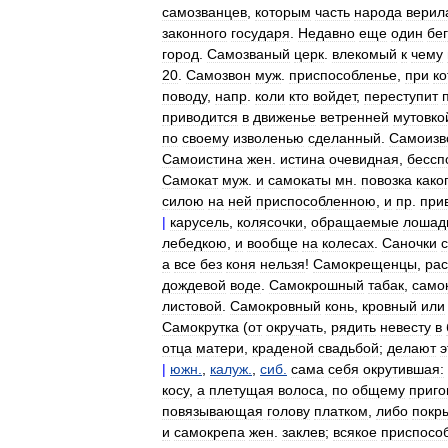
самозванцев
,
которым
часть
народа
верил
законного
государя
.
Недавно
еще
один
бе
город
.
Самозваный
церк
.
влекомый
к
чему
20
.
Самозвон
муж
.
приспособленье
,
при
к
поводу
,
напр
.
коли
кто
войдет
,
переступит
приводится
в
движенье
ветренней
мутовко
по
своему
изволенью
сделанный
.
Самоизв
Самоистина
жен
.
истина
очевидная
,
бессп
Самокат
муж
.
и
самокаты
мн
.
повозка
како
силою
на
ней
приспособленною
,
и
пр
.
при
|
карусель
,
колясочки
,
обращаемые
лошад
лебедкою
,
и
вообще
на
колесах
.
Саночки
а
все
без
коня
нельзя
!
Самокрещенцы
,
рас
дождевой
воде
.
Самокрошный
табак
,
само
листовой
.
Самокровный
конь
,
кровный
или
Самокрутка
(
от
окручать
,
рядить
невесту
в
отца
матери
,
краденой
свадьбой
;
делают
э
|
южн
.
,
калуж
.
,
сиб
.
сама
себя
окрутившая:
косу
,
а
плетущая
волоса
,
по
общему
приго
повязывающая
голову
платком
,
либо
покр
и
самокрепа
жен
.
заклев
;
всякое
приспосо