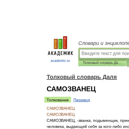
Словари и энциклоп
academic.ru
Толковый словарь Даля
Толковый словарь Даля
САМОЗВАНЕЦ
Толкование
Перевод
САМОЗВАНЕЦ
САМОЗВАНЕЦ
САМОЗВАНЕЦ
, -
званка
,
подыменщик
,
при
человека
,
выдающий
себя
за
кого
-
либо
ин