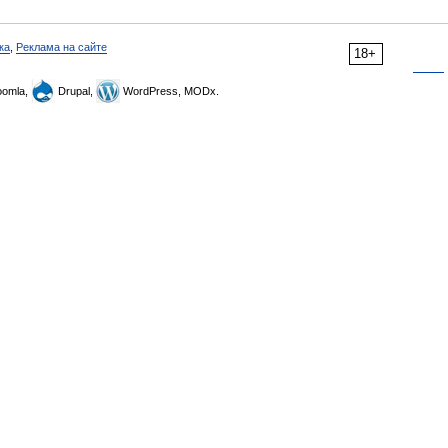
ка
,
Реклама на сайте
18+
omla,
Drupal,
WordPress, MODx.