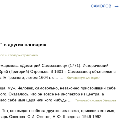
САМОЛОВ
 в других словарях:
ский словарь-справочник
умарокова «Димитрий Самозванец» (1771). Исторический
Юрий (Григорий) Отрепьев. В 1601 г. Самозванец объявился в
 IV Грозного; летом 1604 г. с… …
Литературные герои
, муж. Человек, самовольно, незаконно присвоивший себе
го. Оказалось, что он вовсе не инспектор из центра, а
вшего себе имя царя или кого нибудь …
Толковый словарь Ушакова
т, кто выдает себя за другого человека, присвоив его имя,
ловарь Ожегова. С.И. Ожегов, Н.Ю. Шведова. 1949 1992 …