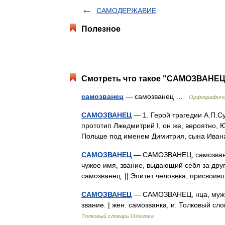
САМОДЕРЖАВИЕ
Полезное
Смотреть что такое "САМОЗВАНЕЦ"
самозванец
— самозванец …
Орфографиче
САМОЗВАНЕЦ
— 1. Герой трагедии А.П.С
прототип Лжедмитрий I, он же, вероятно, 
Польше под именем Димитрия, сына Ивана
САМОЗВАНЕЦ
— САМОЗВАНЕЦ, самозванца
чужое имя, звание, выдающий себя за друго
самозванец. || Эпитет человека, присвои
САМОЗВАНЕЦ
— САМОЗВАНЕЦ, нца, муж. То
звание. | жен. самозванка, и. Толковый с
Толковый словарь Ожегова