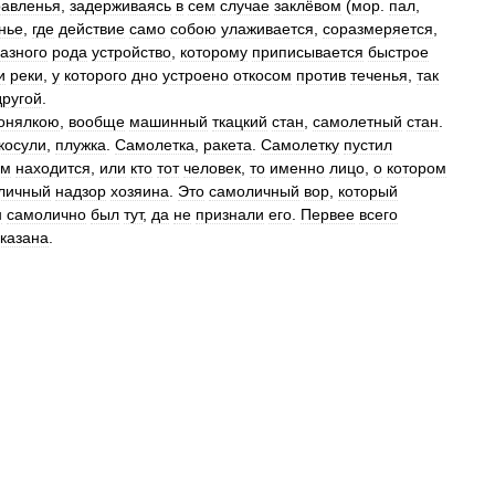
равленья
,
задерживаясь
в
сем
случае
заклёвом
(
мор
.
пал
,
нье
,
где
действие
само
собою
улаживается
,
соразмеряется
,
азного
рода
устройство
,
которому
приписывается
быстрое
и
реки
,
у
которого
дно
устроено
откосом
против
теченья
,
так
другой
.
онялкою
,
вообще
машинный
ткацкий
стан
,
самолетный
стан
.
косули
,
плужка
.
Самолетка
,
ракета
.
Самолетку
пустил
ем
находится
,
или
кто
тот
человек
,
то
именно
лицо
,
о
котором
личный
надзор
хозяина
.
Это
самоличный
вор
,
который
н
самолично
был
тут
,
да
не
признали
его
.
Первее
всего
казана
.