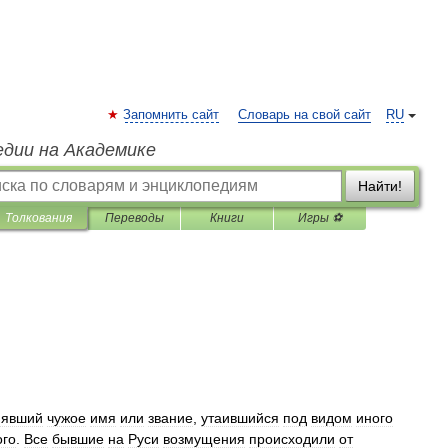
Запомнить сайт
Словарь на свой сайт
RU
едии на Академике
Найти!
Толкования
Переводы
Книги
Игры ⚽
нявший
чужое
имя
или
звание
,
утаившийся
под
видом
иного
ого
.
Все
бывшие
на
Руси
возмущения
происходили
от