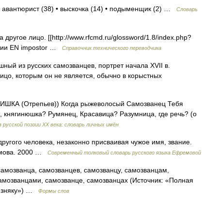
• авантюрист (38) • выскочка (14) • подыменщик (2) …
Словарь
ругое лицо. [[http://www.rfcmd.ru/glossword/1.8/index.php?
ации EN impostor …
Справочник технического переводчика
ый из русских самозванцев, портрет начала XVII в.
цо, которым он не является, обычно в корыстных
РИШКА (Отрепьев)) Когда рыжеволосый Самозванец Тебя
оя, княгинюшка? Румянец, Красавица? Разумница, где речь? (о
 русской поэзии XX века: словарь личных имён
 другого человека, незаконно присваивая чужое имя, звание.
емова. 2000 …
Современный толковый словарь русского языка Ефремовой
амозванца, самозванцев, самозванцу, самозванцам,
амозванцами, самозванце, самозванцах (Источник: «Полная
лизняку») …
Формы слов