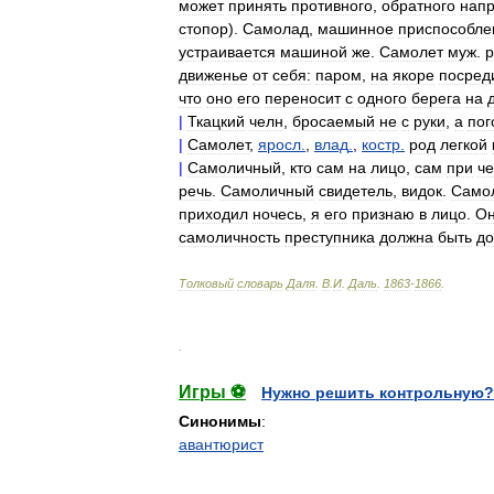
может
принять
противного
,
обратного
нап
стопор
).
Самолад
,
машинное
приспособле
устраивается
машиной
же
.
Самолет
муж
.
р
движенье
от
себя:
паром
,
на
якоре
посред
что
оно
его
переносит
с
одного
берега
на
|
Ткацкий
челн
,
бросаемый
не
с
руки
,
а
пог
|
Самолет
,
яросл
.
,
влад
.
,
костр
.
род
легкой
|
Самоличный
,
кто
сам
на
лицо
,
сам
при
ч
речь
.
Самоличный
свидетель
,
видок
.
Само
приходил
ночесь
,
я
его
признаю
в
лицо
.
О
самоличность
преступника
должна
быть
до
Толковый
словарь
Даля
.
В
.
И
.
Даль
.
1863
-
1866
.
.
Игры ⚽
Нужно решить контрольную?
Синонимы
:
авантюрист