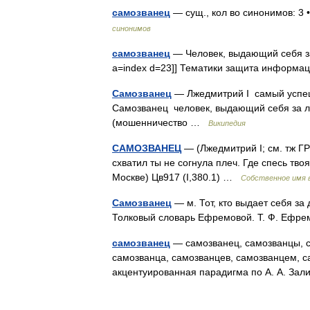
самозванец
— сущ., кол во синонимов: 3 
синонимов
самозванец
— Человек, выдающий себя за д
a=index d=23]] Тематики защита информ
Самозванец
— Лжедмитрий I самый успешн
Самозванец человек, выдающий себя за ли
(мошенничество …
Википедия
САМОЗВАНЕЦ
— (Лжедмитрий I; см. тж Г
схватил ты не согнула плеч. Где спесь тв
Москве) Цв917 (I,380.1) …
Собственное имя в
Самозванец
— м. Тот, кто выдает себя за
Толковый словарь Ефремовой. Т. Ф. Ефр
самозванец
— самозванец, самозванцы, с
самозванца, самозванцев, самозванцем, с
акцентуированная парадигма по А. А. За