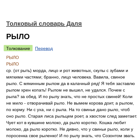
Толковый словарь Даля
РЫЛО
Толкование
Перевод
РЫЛО
РЫЛО
ср. (от рыть) морда, лицо и рот животных, скулы с зубами и
мягкими частями; бранно, лицо человека. Вавила, свиное
рыло. С мякинным рылом да в калачный ряд! Я тебя заставлю
рылом хрен копать! Рылом не вышел, не удался. Почем с
рыла? за обед. И по рылу знать, что не простых свиней! Коли
не мило - отворачивай рыло. Не вымем корова доит, а рылом,
по корму. Ни с уха, ни с рыла. На то свинье дано рыло, чтоб
оно рыло. Старая лиса рыльцем роет, а хвостом след заметает.
Чует кот в кувшине молоко, да рыло коротко. Кошка любит
молоко, да рыло коротко. Не дивно, что у свиньи рыло, коли у
поросенка свое рыленко! И по рылу знать, что Созонтом звать.