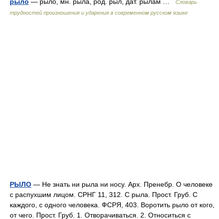
рыло
— рыло, мн. рыла, род. рыл, дат. рылам …
Словарь
трудностей произношения и ударения в современном русском языке
РЫЛО
— Не знать ни рыла ни носу. Арх. Пренебр. О человеке
с распухшим лицом. СРНГ 11, 312. С рыла. Прост. Груб. С
каждого, с одного человека. ФСРЯ, 403. Воротить рыло от кого,
от чего. Прост. Груб. 1. Отворачиваться. 2. Относиться с