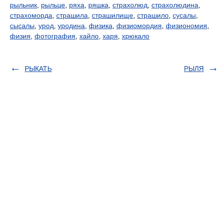
рыльник
,
рыльце
,
ряха
,
ряшка
,
страхолюд
,
страхолюдина
,
страхоморда
,
страшила
,
страшилище
,
страшило
,
сусалы
,
сысалы
,
урод
,
уродина
,
физика
,
физиомордия
,
физиономия
,
физия
,
фотография
,
хайло
,
харя
,
хрюкало
РЫКАТЬ
РЫЛЯ