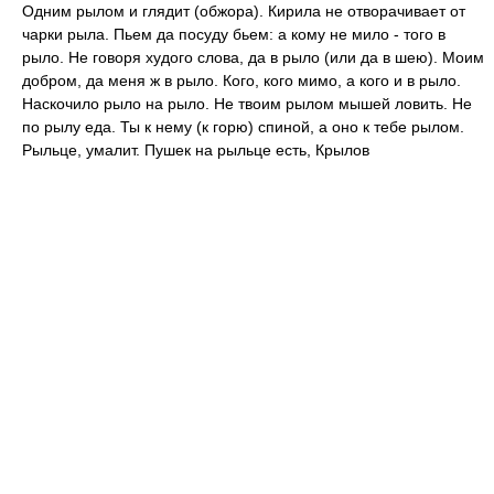
Одним рылом и глядит (обжора). Кирила не отворачивает от
чарки рыла. Пьем да посуду бьем: а кому не мило - того в
рыло. Не говоря худого слова, да в рыло (или да в шею). Моим
добром, да меня ж в рыло. Кого, кого мимо, а кого и в рыло.
Наскочило рыло на рыло. Не твоим рылом мышей ловить. Не
по рылу еда. Ты к нему (к горю) спиной, а оно к тебе рылом.
Рыльце, умалит. Пушек на рыльце есть, Крылов