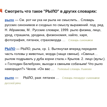
Смотреть что такое "РЫЛО" в других словарях:
рыло
— См. рот ни уха ни рыла не смыслить... Словарь
русских синонимов и сходных по смыслу выражений. под. ред.
Н. Абрамова, М.: Русские словари, 1999. рыло физика, лицо,
урод, страшила, уродина, физиономия, хайло, харя,
фотография, пятачок, страхоморда …
Словарь синонимов
РЫЛО
— РЫЛО, рыла, ср. 1. Вытянутая вперед передняя
часть головы у животных, морда (чаще свиньи). «Свинья…
рылом подрывать у дуба корни стала.» Крылов. 2. лицо (вульг.).
« Господин Белебухин, выходи к свиньям собачьим! Что рыло
наморщил?» Чехов. «Он вас …
Толковый словарь Ушакова
рыло
— РЫЛО, разг. пятачок …
Словарь-тезаурус синонимов
русской речи