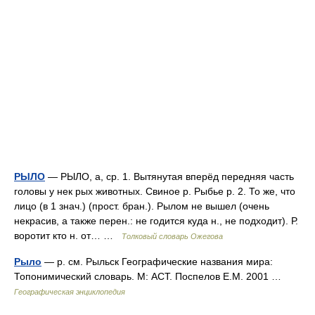
РЫЛО
— РЫЛО, а, ср. 1. Вытянутая вперёд передняя часть
головы у нек рых животных. Свиное р. Рыбье р. 2. То же, что
лицо (в 1 знач.) (прост. бран.). Рылом не вышел (очень
некрасив, а также перен.: не годится куда н., не подходит). Р.
воротит кто н. от… …
Толковый словарь Ожегова
Рыло
— р. см. Рыльск Географические названия мира:
Топонимический словарь. М: АСТ. Поспелов Е.М. 2001 …
Географическая энциклопедия