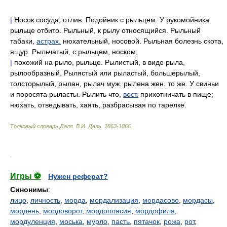
|
Носок сосуда, отлив. Подойник с рыльцем. У рукомойника
рыльце отбито. Рыльный, к рылу относящийся. Рыльный
табаки,
астрах.
нюхательный, носовой. Рыльная болезнь скота,
ящур. Рыльчатый, с рыльцем, носком;
|
похожий на рыло, рыльце. Рылистый, в виде рыла,
рылообразный. Рылястый или рыластый, большерылый,
толсторылый, рылан, рылач муж. рылена жен. то же. У свиньи
и поросята рыласты. Рылить что,
вост.
прихотничать в пище;
нюхать, отведывать, хаять, разбрасывая по тарелке.
Толковый словарь Даля
.
В.И. Даль.
1863-1866
.
.
Игры ⚽
Нужен реферат?
Синонимы
:
лицо
,
личность
,
морда
,
мордализация
,
мордасово
,
мордасы
,
мордень
,
мордоворот
,
мордоплясия
,
мордофиля
,
мордуленция
,
моська
,
мурло
,
пасть
,
пятачок
,
рожа
,
рот
,