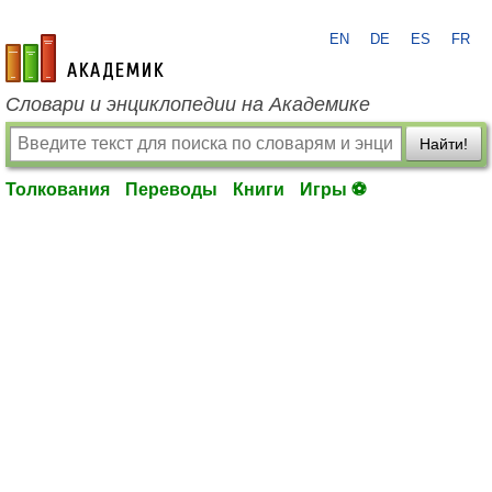
EN
DE
ES
FR
academic.ru
Словари и энциклопедии на Академике
Найти!
Толкования
Переводы
Книги
Игры ⚽