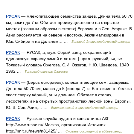
РУСАК
— млекопитающее семейства зайцев. Длина тела 50 70
см, весит до 7 кг. Обитает преимущественно на открытых
местах (главным образом в степях) Евразии и в Сев. Африке. В
Азии расселяется на севере и востоке. Акклиматизирован в
Юж. Сибири и на Дальнем… …
Большой Энциклопедический словарь
РУСАК
— РУСАК, а, муж. Серый заяц, сохраняющий
одинаковую окраску зимой и летом. | прил. русачий, ья, ье.
Толковый словарь Ожегова. С.И. Ожегов, Н.Ю. Шведова. 1949
1992 …
Толковый словарь Ожегова
РУСАК
— (Lepus europaeus), млекопитающее сем. Зайцевых.
Дл. тела 50 70 см, масса до 5 (иногда 7) кг. В отличие от беляка
хвост сверху чёрный, уши длиннее. Обитает в степях,
лесостепях и на открытых пространствах лесной зоны Европы,
Ю. В. Сев. Азии,… …
Биологический энциклопедический словарь
РУСАК
— Русская служба аудита и консалтинга АКГ
http://www.rusac.ru/​ Москва, организация Источник:
http://nnit.ru/news/n81425/ …
Словарь сокращений и аббревиатур