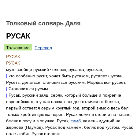
Толковый словарь Даля
РУСАК
Толкование
Перевод
РУСАК
РУСАК
муж. вообще русский человек, русачка, русская;
|
кто особенно русит, хочет быть русаком, русапет шуточн.
Русеть, делаться, становиться русским. Мордва вся русеет.
|
Становиться русым.
|
Русак, русский заяц, серяк, который больше и покрепче
европейского, а у нас назван так для отличия от беляка;
первый остается серым круглый год, второй зимою весь бел,
только хребтик цветка черен. Русак лежит в степи и на пашне,
беляк в лесу и в опушке. Русак,
симб.
камень идущий на
жернова (Наумов). Русак под камнем, беляк под кустом. Русак
поле любит. Русак степняк.