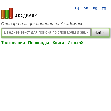
EN
DE
ES
FR
academic.ru
Словари и энциклопедии на Академике
Найти!
Толкования
Переводы
Книги
Игры ⚽