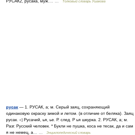
РУСАК2, русака, муж.… …
Толковый словарь Ушакова
русак
— 1. РУСАК, а; м. Серый заяц, сохраняющий
одинаковую окраску зимой и летом. (в отличие от беляка). Заяц
русак. ◁ Русачий, ья, ье. Р. след. Р ья шкурка. 2. РУСАК, а; м.
Разг. Русский человек. * Букли не пушка, коса не тесак, да и сам
я не немец, а… …
Энциклопедический словарь