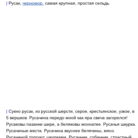
|
Русак,
черномор.
самая крупная, простая сельдь.
|
Сукно русак, из русской шерсти, серое, крестьянское, узкое, в
5 вершков. Русачина передо мной как яра свеча загорелся!
Русаковы пазанки шире, а беляковы мохнатее. Русачья шкурка.
Русачиные места. Русачина вкуснее белячины, мясо.
Русачиной торгуют, шкурками. Русачник, собачник, страстный