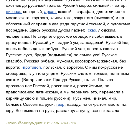
охотник до русачьей травли. Русский мороз, сильный. - ветер,
низовск.
северный;
архан.
южный. - сарафан, для отличия от
московского, круглого, клинчатого, закрытого (высокого) и пр.
обложенный спереди в два ряда гарусной тесьмой, с пуговками
посредине. Здесь русским духом пахнет,
·сказ.
людским,
человечьим. Не стерпело русское сердце, из себя вышел; в
драку пошел. Русский ум - задний ум, запоздалый. Русский Бог,
авось небось да как нибудь. Русский час, невесть сколько.
Русское: сухо, бреди (подымайся) по самое ухо! Русское
спасибо. Русская рубаха, мужская, косоворотка; женская, без
ворота;
·противоп.
польская, с воротом. С ним по-русски не
сговоришь, глуп или упрям. Русским счетом, толком, понятным
счетом. (Встарь писали Правда Руская; только Польша
прозвала нас Россией, россиянами, российскими, по
правописанию латинскому, а мы переняли это, перенесли в
кирилицу свою и пишем русский). Русь жен. ·в·знач. мир,
белсвет. Совсем на руси,
твер.
навиду, на открытом месте, на
юру. Все вывела на русь, распахнула душу, все высказала.
Толковый словарь Даля
.
В.И. Даль.
1863-1866
.