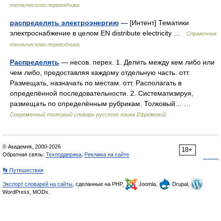
технического переводчика
распределять электроэнергию
— [Интент] Тематики
электроснабжение в целом EN distribute electricity …
Справочник
технического переводчика
Распределять
— несов. перех. 1. Делить между кем либо или
чем либо, предоставляя каждому отдельную часть. отт.
Размещать, назначать по местам. отт. Располагать в
определённой последовательности. 2. Систематизируя,
размещать по определённым рубрикам. Толковый… …
Современный толковый словарь русского языка Ефремовой
© Академик, 2000-2026
18+
Обратная связь:
Техподдержка
,
Реклама на сайте
👣 Путешествия
Экспорт словарей на сайты
, сделанные на PHP,
Joomla,
Drupal,
WordPress, MODx.