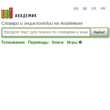
EN
DE
ES
FR
academic.ru
Словари и энциклопедии на Академике
Найти!
Толкования
Переводы
Книги
Игры ⚽