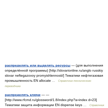
распределять или выделять ресурсы
— (для выполнения
определённой программы) [http://slovarionline.ru/anglo russkiy
slovar neftegazovoy promyishlennosti/] Тематики нефтегазовая
промышленность EN allocate …
Справочник технического
переводчика
распределять ключи
— —
[http://www.rfcmd.ru/glossword/1.8/index.php?a=index d=23]
Тематики защита информации EN dispense keys …
Справочник