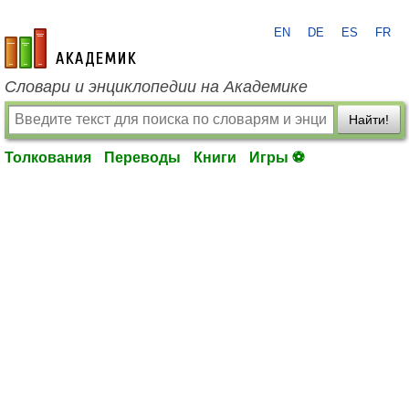
EN
DE
ES
FR
academic.ru
Словари и энциклопедии на Академике
Найти!
Толкования
Переводы
Книги
Игры ⚽