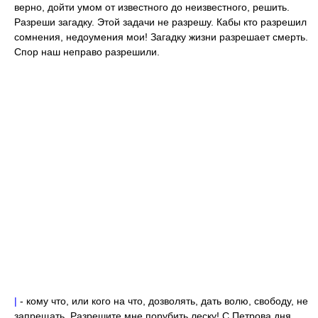
верно, дойти умом от известного до неизвестного, решить.
Разреши загадку. Этой задачи не разрешу. Кабы кто разрешил
сомнения, недоумения мои! Загадку жизни разрешает смерть.
Спор наш неправо разрешили.
|
- кому что, или кого на что, дозволять, дать волю, свободу, не
запрещать. Разрешите мне порубить леску! С Петрова дня