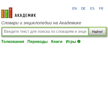
EN
DE
ES
FR
academic.ru
Словари и энциклопедии на Академике
Найти!
Толкования
Переводы
Книги
Игры ⚽