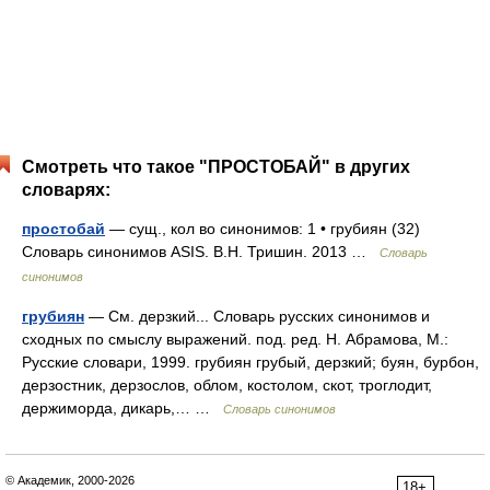
Смотреть что такое "ПРОСТОБАЙ" в других
словарях:
простобай
— сущ., кол во синонимов: 1 • грубиян (32)
Словарь синонимов ASIS. В.Н. Тришин. 2013 …
Словарь
синонимов
грубиян
— См. дерзкий... Словарь русских синонимов и
сходных по смыслу выражений. под. ред. Н. Абрамова, М.:
Русские словари, 1999. грубиян грубый, дерзкий; буян, бурбон,
дерзостник, дерзослов, облом, костолом, скот, троглодит,
держиморда, дикарь,… …
Словарь синонимов
© Академик, 2000-2026
18+