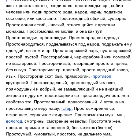
жен. простолюдство, -людинство, простолюдье ср., собир.
человек или люди простого рода, народ, чернь, податное
сословие, или крестьяне. Простолюдный обычай, суеверие.
Простомонашеский, -шеский, относящийся к простым
монахам. Простомолва не молви, а она как тут!
Простонародье, простолюдье. Простонародная одежда.
Простонародиться, подделываться под народ, подражать ему
одеждой, языком и пр. Простопорожний ларь, пустопорожний,
простой, пустой. Просторабочий, чернорабочий или ломовой,
не мастеровой. Просторечивый, говорящий просто и прямо,
без вычур. Просторечие ср. простой, простонародный говор,
язык. Просторогий скот, бык, пряморогий,
·противоп.
круторогий. Простосердечный, простосердый человек,
прямодушный и добрый, не замышляющий и не видящий
хитрости в другом; простосердие ср. простосердечность жен.
свойство это. Простославный, православный. И всташа на
простославную веру нашу,
·стар.
Простосмирение ср.
искреннее, сердечное смирение. Простосмотры муж., мн.,
вологод.
смотрины, смотрение невесты. Простотяга жен.
простая, прямая тяга веревкой, без калиток (блоков).
Простоумый, -умоватый, простого, не дальнего ума.