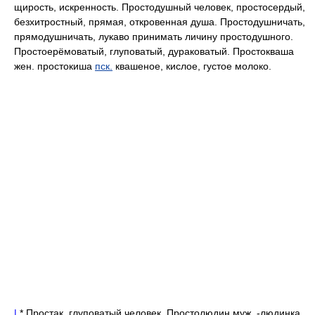
щирость, искренность. Простодушный человек, простосердый,
безхитростный, прямая, откровенная душа. Простодушничать,
прямодушничать, лукаво принимать личину простодушного.
Простоерёмоватый, глуповатый, дураковатый. Простокваша
жен. простокиша
пск.
квашеное, кислое, густое молоко.
|
* Простак, глуповатый человек. Простолюдин муж. -людинка