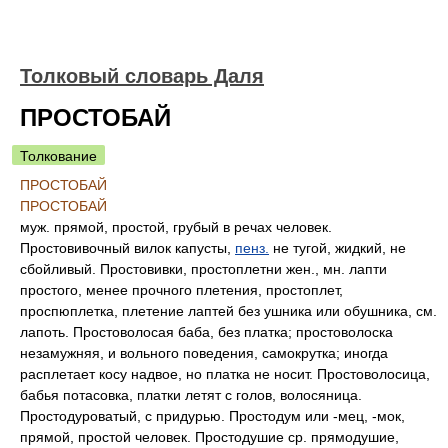
Толковый словарь Даля
ПРОСТОБАЙ
Толкование
ПРОСТОБАЙ
ПРОСТОБАЙ
муж. прямой, простой, грубый в речах человек.
Простовивочный вилок капусты,
пенз.
не тугой, жидкий, не
сбойливый. Простовивки, простоплетни жен., мн. лапти
простого, менее прочного плетения, простоплет,
проспюплетка, плетение лаптей без ушника или обушника, см.
лапоть. Простоволосая баба, без платка; простоволоска
незамужняя, и вольного поведения, самокрутка; иногда
расплетает косу надвое, но платка не носит. Простоволосица,
бабья потасовка, платки летят с голов, волосяница.
Простодуроватый, с придурью. Простодум или -мец, -мок,
прямой, простой человек. Простодушие ср. прямодушие,