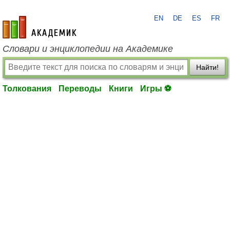
EN
DE
ES
FR
academic.ru
Словари и энциклопедии на Академике
Найти!
Толкования
Переводы
Книги
Игры ⚽