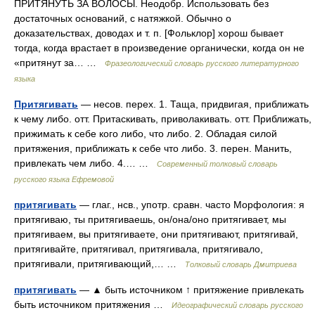
ПРИТЯНУТЬ ЗА ВОЛОСЫ. Неодобр. Использовать без
достаточных оснований, с натяжкой. Обычно о
доказательствах, доводах и т. п. [Фольклор] хорош бывает
тогда, когда врастает в произведение органически, когда он не
«притянут за… …
Фразеологический словарь русского литературного
языка
Притягивать
— несов. перех. 1. Таща, придвигая, приближать
к чему либо. отт. Притаскивать, приволакивать. отт. Приближать,
прижимать к себе кого либо, что либо. 2. Обладая силой
притяжения, приближать к себе что либо. 3. перен. Манить,
привлекать чем либо. 4.… …
Современный толковый словарь
русского языка Ефремовой
притягивать
— глаг., нсв., употр. сравн. часто Морфология: я
притягиваю, ты притягиваешь, он/она/оно притягивает, мы
притягиваем, вы притягиваете, они притягивают, притягивай,
притягивайте, притягивал, притягивала, притягивало,
притягивали, притягивающий,… …
Толковый словарь Дмитриева
притягивать
— ▲ быть источником ↑ притяжение привлекать
быть источником притяжения …
Идеографический словарь русского