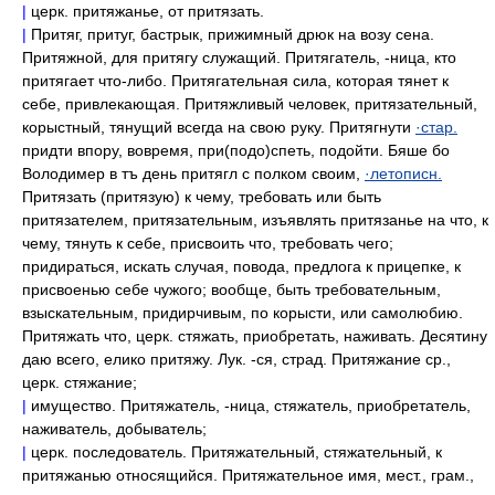
|
церк. притяжанье, от притязать.
|
Притяг, притуг, бастрык, прижимный дрюк на возу сена.
Притяжной, для притягу служащий. Притягатель, -ница, кто
притягает что-либо. Притягательная сила, которая тянет к
себе, привлекающая. Притяжливый человек, притязательный,
корыстный, тянущий всегда на свою руку. Притягнути
·стар.
придти впору, вовремя, при(подо)спеть, подойти. Бяше бо
Володимер в тъ день притягл с полком своим,
·летописн.
Притязать (притязую) к чему, требовать или быть
притязателем, притязательным, изъявлять притязанье на что, к
чему, тянуть к себе, присвоить что, требовать чего;
придираться, искать случая, повода, предлога к прицепке, к
присвоенью себе чужого; вообще, быть требовательным,
взыскательным, придирчивым, по корысти, или самолюбию.
Притяжать что, церк. стяжать, приобретать, наживать. Десятину
даю всего, елико притяжу. Лук. -ся, страд. Притяжание ср.,
церк. стяжание;
|
имущество. Притяжатель, -ница, стяжатель, приобретатель,
наживатель, добыватель;
|
церк. последователь. Притяжательный, стяжательный, к
притяжанью относящийся. Притяжательное имя, мест., грам.,