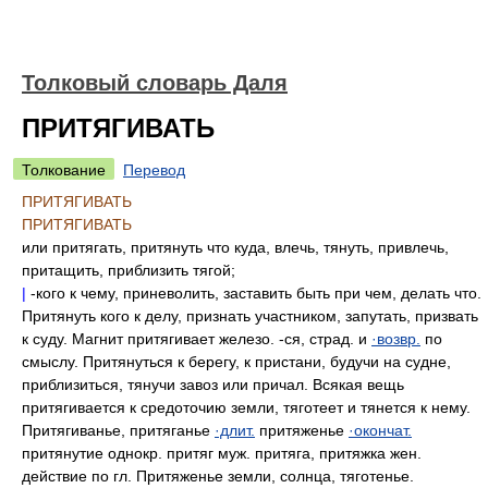
Толковый словарь Даля
ПРИТЯГИВАТЬ
Толкование
Перевод
ПРИТЯГИВАТЬ
ПРИТЯГИВАТЬ
или притягать, притянуть что куда, влечь, тянуть, привлечь,
притащить, приблизить тягой;
|
-кого к чему, приневолить, заставить быть при чем, делать что.
Притянуть кого к делу, признать участником, запутать, призвать
к суду. Магнит притягивает железо. -ся, страд. и
·возвр.
по
смыслу. Притянуться к берегу, к пристани, будучи на судне,
приблизиться, тянучи завоз или причал. Всякая вещь
притягивается к средоточию земли, тяготеет и тянется к нему.
Притягиванье, притяганье
·длит.
притяженье
·окончат.
притянутие однокр. притяг муж. притяга, притяжка жен.
действие по гл. Притяженье земли, солнца, тяготенье.