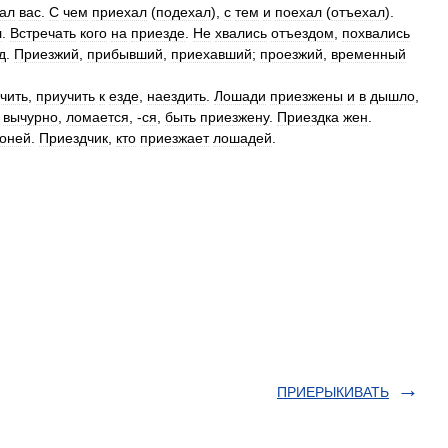
тал
вас
.
С
чем
приехал
(
подехал
),
с
тем
и
поехал
(
отъехал
).
л
.
Встречать
кого
на
приезде
.
Не
хвались
отъездом
,
похвались
д
.
Приезжий
,
прибывший
,
приехавший
;
проезжий
,
временный
чить
,
приучить
к
езде
,
наездить
.
Лошади
приезжены
и
в
дышло
,
,
вычурно
,
ломается
, -
ся
,
быть
приезжену
.
Приездка
жен
.
коней
.
Приездчик
,
кто
приезжает
лошадей
.
ПРИЕРЫКИВАТЬ