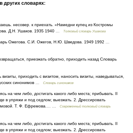
в других словарях:
аешь. несовер. к приехать. «Намедни купец из Костромы
кова. Д.Н. Ушаков. 1935 1940 …
Толковый словарь Ушакова
варь Ожегова. С.И. Ожегов, Н.Ю. Шведова. 1949 1992 …
озвращаться, приезжать обратно, приходить назад Словарь
визиты, приходить с визитом, наносить визиты, наведываться,
 русских синонимов …
Словарь синонимов
сь на чем либо, достигать какого либо места; прибывать. II
езде в упряжи и под седлом; выезжать. 2. Дрессировать
ремовой. Т. Ф. Ефремова.… …
Современный толковый словарь
сь на чем либо, достигать какого либо места; прибывать. II
езде в упряжи и под седлом; выезжать. 2. Дрессировать