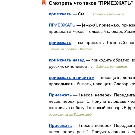
Смотреть что такое "ПРИЕЗЖАТЬ" 
приезжать
— См …
Словарь синонимов
ПРИЕЗЖАТЬ
— [ежьжя], приезжаю, приезж
приезжал.» Чехов. Толковый словарь Уша
приезжать
— см. приехать. Толковый сло
Толковый словарь Ожегова
приезжать назад
— приходить обратно, в
русских синонимов …
Словарь синонимов
приезжать с визитом
— посещать, делать 
проведывать, бывать, навещать Словарь
Приезжать
— I несов. неперех. Передвигая
несов. перех. разг. 1. Приучать лошадь к 
охотничью собаку. Толковый словарь Еф
русского языка Ефремовой
Приезжать
— I несов. неперех. Передвигая
несов. перех. разг. 1. Приучать лошадь к 