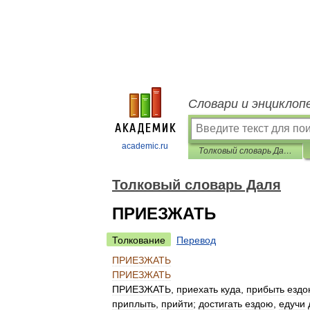
Словари и энциклоп
academic.ru
Толковый словарь Даля
Толковый словарь Даля
ПРИЕЗЖАТЬ
Толкование
Перевод
ПРИЕЗЖАТЬ
ПРИЕЗЖАТЬ
ПРИЕЗЖАТЬ
,
приехать
куда
,
прибыть
ездо
приплыть
,
прийти
;
достигать
ездою
,
едучи