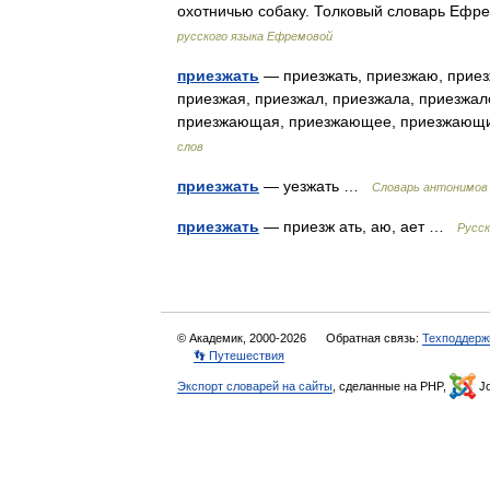
охотничью собаку. Толковый словарь Еф
русского языка Ефремовой
приезжать
— приезжать, приезжаю, приез
приезжая, приезжал, приезжала, приезжал
приезжающая, приезжающее, приезжающ
слов
приезжать
— уезжать …
Словарь антонимов
приезжать
— приезж ать, аю, ает …
Русск
© Академик, 2000-2026
Обратная связь:
Техподдерж
👣 Путешествия
Экспорт словарей на сайты
, сделанные на PHP,
Jo