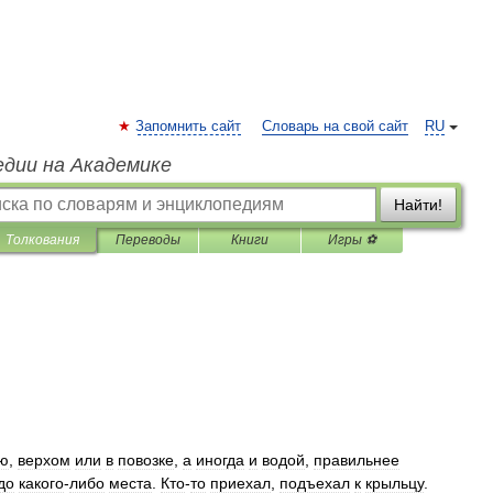
Запомнить сайт
Словарь на свой сайт
RU
едии на Академике
Найти!
Толкования
Переводы
Книги
Игры ⚽
ю
,
верхом
или
в
повозке
,
а
иногда
и
водой
,
правильнее
до
какого
-
либо
места
.
Кто
-
то
приехал
,
подъехал
к
крыльцу
.