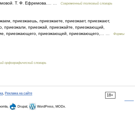
ремовой. Т. Ф. Ефремова.… …
Современный толковый словарь
жаем, приезжаешь, приезжаете, приезжает, приезжают,
о, приезжали, приезжай, приезжайте, приезжающий,
ие, приезжающего, приезжающей, приезжающего,… …
Формы
ий орфографический словарь
ка
,
Реклама на сайте
18+
omla,
Drupal,
WordPress, MODx.