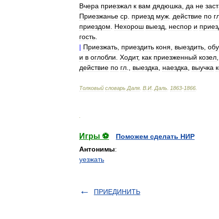
Вчера
приезжал
к
вам
дядюшка
,
да
не
зас
Приезжанье
ср
.
приезд
муж
.
действие
по
г
приездом
.
Нехорош
выезд
,
неспор
и
приез
гость
.
|
Приезжать
,
приездить
коня
,
выездить
,
обу
и
в
оглобли
.
Ходит
,
как
приезженный
козел
действие
по
гл
.,
выездка
,
наездка
,
выучка
Толковый
словарь
Даля
.
В
.
И
.
Даль
.
1863
-
1866
.
.
Игры ⚽
Поможем сделать НИР
Антонимы
:
уезжать
ПРИЕДИНИТЬ