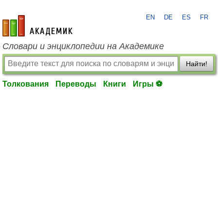
EN
DE
ES
FR
academic.ru
Словари и энциклопедии на Академике
Найти!
Толкования
Переводы
Книги
Игры ⚽