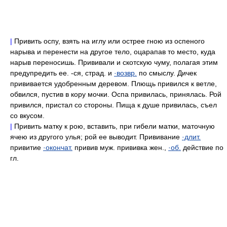
|
Привить оспу, взять на иглу или острее гною из оспеного
нарыва и перенести на другое тело, оцарапав то место, куда
нарыв переносишь. Прививали и скотскую чуму, полагая этим
предупредить ее. -ся, страд. и
·возвр.
по смыслу. Дичек
прививается удобренным деревом. Плющь привился к ветле,
обвился, пустив в кору мочки. Оспа привилась, принялась. Рой
привился, пристал со стороны. Пища к душе привилась, съел
со вкусом.
|
Привить матку к рою, вставить, при гибели матки, маточную
ячею из другого улья; рой ее выводит. Прививание
·длит.
привитие
·окончат.
привив муж. прививка жен.,
·об.
действие по
гл.