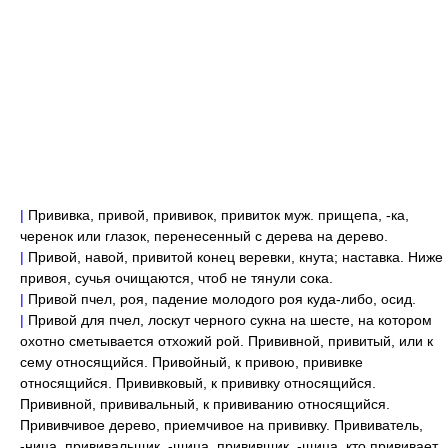
|
Прививка, привой, прививок, привиток муж. прищепа, -ка,
черенок или глазок, перенесенный с дерева на дерево.
|
Привой, навой, привитой конец веревки, кнута; наставка. Ниже
привоя, сучья очищаются, чтоб не тянули сока.
|
Привой пчел, роя, падение молодого роя куда-либо, осид.
|
Привой для пчел, лоскут черного сукна на шесте, на котором
охотно сметывается отхожий рой. Прививной, привитый, или к
сему относящийся. Привойный, к привою, прививке
относящийся. Прививковый, к прививку относящийся.
Прививной, прививальный, к прививанию относящийся.
Прививчивое дерево, приемчивое на прививку. Прививатель,
-ница, прививальщик, -щица, прививщик, -щица, кто прививает