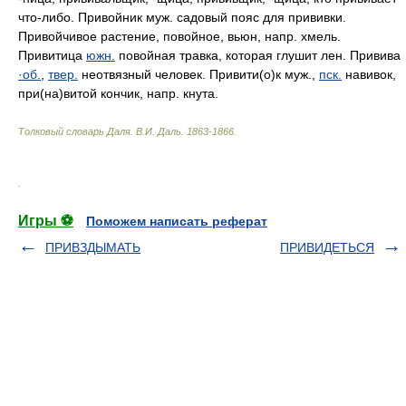
что-либо. Привойник муж. садовый пояс для прививки.
Привойчивое растение, повойное, вьюн, напр. хмель.
Привитица
южн.
повойная травка, которая глушит лен. Привива
·об.
,
твер.
неотвязный человек. Привити(о)к муж.,
пск.
навивок,
при(на)витой кончик, напр. кнута.
Толковый словарь Даля
.
В.И. Даль.
1863-1866
.
.
Игры ⚽
Поможем написать реферат
ПРИВЗДЫМАТЬ
ПРИВИДЕТЬСЯ