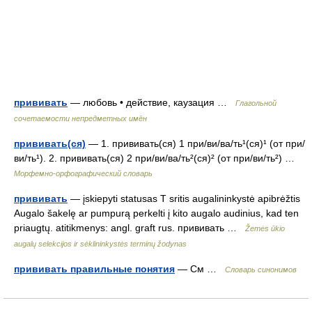
прививать
— любовь • действие, каузация …
Глагольной
сочетаемости непредметных имён
прививать(ся)
— 1. прививать(ся) 1 при/ви/ва/ть¹(ся)¹ (от при/
ви/ть¹). 2. прививать(ся) 2 при/ви/ва/ть²(ся)² (от при/ви/ть²) …
Морфемно-орфографический словарь
прививать
— įskiepyti statusas T sritis augalininkystė apibrėžtis
Augalo šakelę ar pumpurą perkelti į kito augalo audinius, kad ten
priaugtų. atitikmenys: angl. graft rus. прививать …
Žemės ūkio
augalų selekcijos ir sėklininkystės terminų žodynas
прививать правильные понятия
— См …
Словарь синонимов