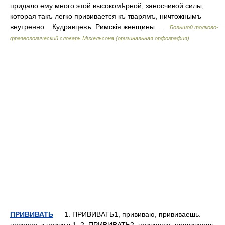
придало ему много этой высокомѣрной, заносчивой силы,
которая такъ легко прививается къ тварямъ, ничтожнымъ
внутренно... Кудравцевъ. Римскія женщины …
Большой толково-
фразеологический словарь Михельсона (оригинальная орфография)
ПРИВИВАТЬ
— 1. ПРИВИВАТЬ1, прививаю, прививаешь.