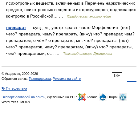
психотропных веществ, включенных в Перечень наркотических
средств, психотропных веществ и их прекурсоров, подлежащих
контролю в Российской… …
Юридическая энциклопедия
препарат
— сущ., м., употр. сравн. часто Морфология: (нет)
чего? препарата, чему? препарату, (вижу) что? препарат, чем?
препаратом, о чём? о препарате; мн. что? препараты, (нет)
чего? препаратов, чему? препаратам, (вижу) что? препараты,
чем? препаратами, о… …
Толковый словарь Дмитриева
© Академик, 2000-2026
18+
Обратная связь:
Техподдержка
,
Реклама на сайте
👣 Путешествия
Экспорт словарей на сайты
, сделанные на PHP,
Joomla,
Drupal,
WordPress, MODx.