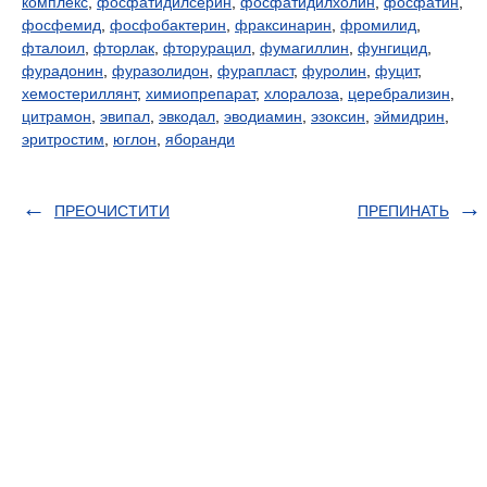
комплекс
,
фосфатидилсерин
,
фосфатидилхолин
,
фосфатин
,
фосфемид
,
фосфобактерин
,
фраксинарин
,
фромилид
,
фталоил
,
фторлак
,
фторурацил
,
фумагиллин
,
фунгицид
,
фурадонин
,
фуразолидон
,
фурапласт
,
фуролин
,
фуцит
,
хемостериллянт
,
химиопрепарат
,
хлоралоза
,
церебрализин
,
цитрамон
,
эвипал
,
эвкодал
,
эводиамин
,
эзоксин
,
эймидрин
,
эритростим
,
юглон
,
яборанди
ПРЕОЧИСТИТИ
ПРЕПИНАТЬ