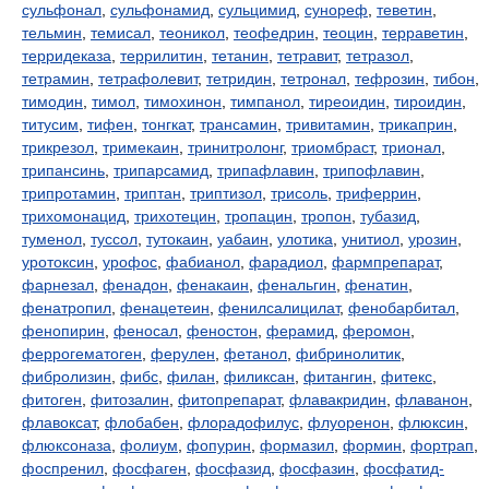
сульфонал
,
сульфонамид
,
сульцимид
,
сунореф
,
теветин
,
тельмин
,
темисал
,
теоникол
,
теофедрин
,
теоцин
,
терраветин
,
терридеказа
,
террилитин
,
тетанин
,
тетравит
,
тетразол
,
тетрамин
,
тетрафолевит
,
тетридин
,
тетронал
,
тефрозин
,
тибон
,
тимодин
,
тимол
,
тимохинон
,
тимпанол
,
тиреоидин
,
тироидин
,
титусим
,
тифен
,
тонгкат
,
трансамин
,
тривитамин
,
трикаприн
,
трикрезол
,
тримекаин
,
тринитролонг
,
триомбраст
,
трионал
,
трипансинь
,
трипарсамид
,
трипафлавин
,
трипофлавин
,
трипротамин
,
триптан
,
триптизол
,
трисоль
,
триферрин
,
трихомонацид
,
трихотецин
,
тропацин
,
тропон
,
тубазид
,
туменол
,
туссол
,
тутокаин
,
уабаин
,
улотика
,
унитиол
,
урозин
,
уротоксин
,
урофос
,
фабианол
,
фарадиол
,
фармпрепарат
,
фарнезал
,
фенадон
,
фенакаин
,
фенальгин
,
фенатин
,
фенатропил
,
фенацетеин
,
фенилсалицилат
,
фенобарбитал
,
фенопирин
,
феносал
,
феностон
,
ферамид
,
феромон
,
феррогематоген
,
ферулен
,
фетанол
,
фибринолитик
,
фибролизин
,
фибс
,
филан
,
филиксан
,
фитангин
,
фитекс
,
фитоген
,
фитозалин
,
фитопрепарат
,
флавакридин
,
флаванон
,
флавоксат
,
флобабен
,
флорадофилус
,
флуоренон
,
флюксин
,
флюксоназа
,
фолиум
,
фопурин
,
формазил
,
формин
,
фортрап
,
фоспренил
,
фосфаген
,
фосфазид
,
фосфазин
,
фосфатид-