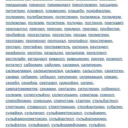
пираценам
,
пиренол
,
пиримидант
,
пироплазмин
,
писцидин
,
питуитрин
,
плазмол
,
плазмохин
,
плацебо
,
подофиллин
,
полиамин
,
полибактерин
,
полиглюкин
,
полидекса
,
полидерм
,
полизилан
,
полизим
,
политрем
,
полудан
,
постинор
,
прегнавит
,
прегнантол
,
прегнил
,
прегнин
,
предион
,
прелакс
,
пробиотик
,
пробифор
,
прогестаген
,
прогестин
,
прозак
,
прометрин
,
пропазин
,
пропионат
,
пропонал
,
пропофол
,
простипмин
,
протарс
,
протафан
,
протравитель
,
ратицид
,
рауседил
,
реаферон
,
регитин
,
резальгин
,
реладорм
,
репеллент
,
рестилайн
,
ретардант
,
риванол
,
ривициклин
,
рингер
,
розинол
,
ротатест
,
сабромин
,
сайодин
,
саламид
,
салипирин
,
салициламид
,
салициланилид
,
сальвин
,
сальсолин
,
санатоген
,
санвар
,
себамин
,
себацил
,
секуринин
,
селимакцид
,
семакс
,
сенейд
,
сенейда
,
серпазил
,
сиднофен
,
силикс
,
симпатомиметик
,
синамин
,
синталин
,
ситостерин
,
собрерол
,
солизим
,
солюсульфон
,
солюсурьмин
,
сомилаза
,
сомнол
,
спиробромин
,
спироцид
,
спирустим
,
стартин
,
стильбэстрол
,
стиптицин
,
стоварсол
,
стрептомицин
,
строфантидин
,
субалин
,
судафед
,
сульпенил
,
сульфаметоксазол
,
сульфамин
,
сульфамонометоксин
,
сульфантрол
,
сульфапиридин
,
сульфатон
,
сульфацил
,
сульфокамфокаин
,
сульфон
,