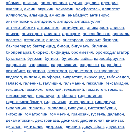
абомин
,
авиксил
,
автопрепарат
,
агурин
,
адалин
,
адеприл
,
акаприн
,
акпин
,
акрихин
,
ализатин
,
алифортиль
,
аллилсат
,
аллиополь
,
альгицид
,
амиксин
,
анабадуст
,
антивирус
,
антигипоксин
,
антидепон
,
антидот
,
антикоагулянт
,
антиметаболит
,
антисептол
,
антифунгин
,
апиваррол
,
апивен
,
апизан
,
апизатрон
,
апистан
,
аргохром
,
арсенобензол
,
арсмаль
,
асептол
,
аттрактант
,
ацепол
,
ацетарсол
,
аэровит
,
базирон
,
бакпрепарат
,
бактерицид
,
бигош
,
бигумаль
,
билигин
,
биопрепарат
,
биорекс
,
бифидум
,
бромметил
,
бронходилататор
,
бутальгин
,
бутезин
,
бутират
,
бутифос
,
вайва
,
варроабраулин
,
варроатин
,
варроксан
,
варроникстин
,
варросект
,
варрофен
,
вектибикс
,
вератрон
,
вергатрол
,
веренетрал
,
ветпрепарат
,
видехол
,
вилозен
,
виоформ
,
випратокс
,
вирусоцид
,
габоксадол
,
галазон
,
галеника
,
галлицин
,
гальманин
,
гексалин
,
гексамидин
,
гексанал
,
гексихол
,
гексоний
,
гельземий
,
гематоген
,
гемоль
,
гемоспоридин
,
гераниум
,
герфонал
,
гидрастинин
,
гидроксикарбамид
,
гидролизин
,
гинепристон
,
гиперикум
,
гиперицин
,
гипнотик
,
гипполан
,
гиппуран
,
гистоглобулин
,
гитоксин
,
гоматропин
,
гоммелин
,
гранозан
,
густель
,
далапон
,
декаметоксин
,
декстраназа
,
десикант
,
дефензонат
,
диализат
,
дигален
,
дигиталис
,
дикрезил
,
дионин
,
дисульфан
,
диуретин
,