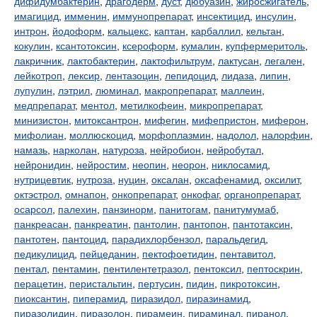
дифидумбактерин
,
драгодерм
,
дуст
,
дюбуазин
,
жиросжигатель
,
имагицид
,
имменин
,
иммунопрепарат
,
инсектицид
,
инсулин
,
интрон
,
йодоформ
,
кальцекс
,
каптан
,
карбаллил
,
кельтан
,
кокулин
,
ксантотоксин
,
ксероформ
,
кумалин
,
купфермеритоль
,
лакричник
,
лактобактерин
,
лактофильтрум
,
лактусан
,
легален
,
лейкотроп
,
лексир
,
лентазоцин
,
лепидоцид
,
лидаза
,
липин
,
лупулин
,
лэтрил
,
люминал
,
макропрепарат
,
маллеин
,
медпрепарат
,
ментол
,
метилкофеин
,
микропрепарат
,
минизистон
,
митоксантрон
,
мифегин
,
мифепристон
,
миферон
,
мифолиан
,
моллюскоцид
,
морфоплазмин
,
надолол
,
налорфин
,
намазь
,
нарколан
,
натуроза
,
нейробион
,
нейробутал
,
нейронидин
,
нейростим
,
неопин
,
неорон
,
никлосамид
,
нутрицевтик
,
нутроза
,
нуцин
,
оксалан
,
оксафенамид
,
оксилит
,
октэстрол
,
омнапон
,
онкопрепарат
,
онкофаг
,
органопрепарат
,
осарсол
,
палехин
,
панзинорм
,
панитогам
,
панитумумаб
,
панкреасан
,
панкреатин
,
пантолин
,
пантопон
,
пантотаксин
,
пантотен
,
пантоцид
,
парадихлорбензол
,
паральдегид
,
педикулицид
,
пейцеданин
,
пектофоетидин
,
пентавитол
,
пентал
,
пентамин
,
пентилентетразол
,
пентоксил
,
пептоскрин
,
перацетин
,
перистальтин
,
пертусин
,
пидин
,
пикротоксин
,
пиоксантин
,
пиперамид
,
пиразидол
,
пиразинамид
,
пиразолидин
,
пиразолон
,
пирамеин
,
пираминал
,
пиранол
,