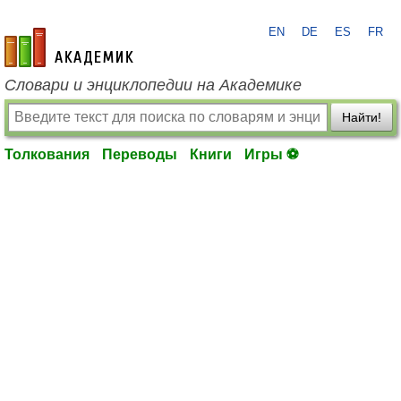
EN
DE
ES
FR
academic.ru
Словари и энциклопедии на Академике
Найти!
Толкования
Переводы
Книги
Игры ⚽