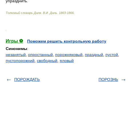
упразднить.
Толковый словарь Даля
.
В.И. Даль.
1863-1866
.
.
Игры ⚽
Поможем решить контрольную работу
Синонимы
:
незанятый
,
опростанный
,
порожняковый
,
праздный
,
пустой
,
пустопорожний
,
свободный
,
яловый
ПОРОЖДАТЬ
ПОРОЗНЬ