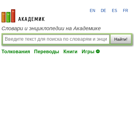
EN
DE
ES
FR
academic.ru
Словари и энциклопедии на Академике
Найти!
Толкования
Переводы
Книги
Игры ⚽