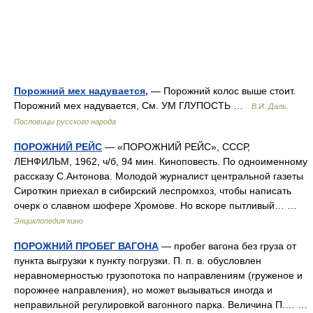
Порожний мех надувается,
— Порожний колос выше стоит.
Порожний мех надувается, См. УМ ГЛУПОСТЬ …
В.И. Даль.
Пословицы русского народа
ПОРОЖНИЙ РЕЙС
— «ПОРОЖНИЙ РЕЙС», СССР,
ЛЕНФИЛЬМ, 1962, ч/б, 94 мин. Киноповесть. По одноименному
рассказу С.Антонова. Молодой журналист центральной газеты
Сироткин приехал в сибирский леспромхоз, чтобы написать
очерк о славном шофере Хромове. Но вскоре пытливый… …
Энциклопедия кино
ПОРОЖНИЙ ПРОБЕГ ВАГОНА
— пробег вагона без груза от
пункта выгрузки к пункту погрузки. П. п. в. обусловлен
неравномерностью грузопотока по направлениям (груженое и
порожнее направления), но может вызываться иногда и
неправильной регулировкой вагонного парка. Величина П.… …