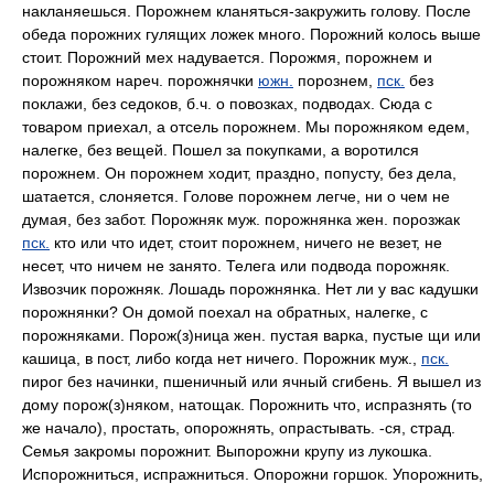
накланяешься. Порожнем кланяться-закружить голову. После
обеда порожних гулящих ложек много. Порожний колось выше
стоит. Порожний мех надувается. Порожмя, порожнем и
порожняком нареч. порожнячки
южн.
порознем,
пск.
без
поклажи, без седоков, б.ч. о повозках, подводах. Сюда с
товаром приехал, а отсель порожнем. Мы порожняком едем,
налегке, без вещей. Пошел за покупками, а воротился
порожнем. Он порожнем ходит, праздно, попусту, без дела,
шатается, слоняется. Голове порожнем легче, ни о чем не
думая, без забот. Порожняк муж. порожнянка жен. порозжак
пск.
кто или что идет, стоит порожнем, ничего не везет, не
несет, что ничем не занято. Телега или подвода порожняк.
Извозчик порожняк. Лошадь порожнянка. Нет ли у вас кадушки
порожнянки? Он домой поехал на обратных, налегке, с
порожняками. Порож(з)ница жен. пустая варка, пустые щи или
кашица, в пост, либо когда нет ничего. Порожник муж.,
пск.
пирог без начинки, пшеничный или ячный сгибень. Я вышел из
дому порож(з)няком, натощак. Порожнить что, испразнять (то
же начало), простать, опорожнять, опрастывать. -ся, страд.
Семья закромы порожнит. Выпорожни крупу из лукошка.
Испорожниться, испражниться. Опорожни горшок. Упорожнить,