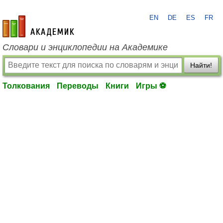
EN
DE
ES
FR
academic.ru
Словари и энциклопедии на Академике
Найти!
Толкования
Переводы
Книги
Игры ⚽