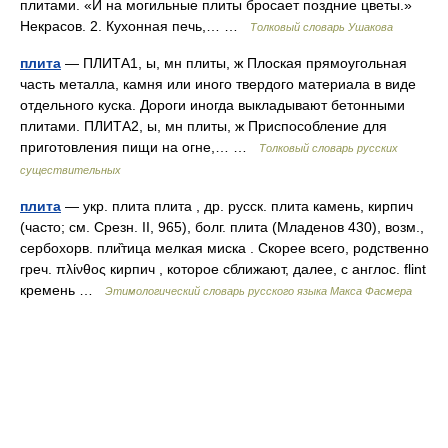
плитами. «И на могильные плиты бросает поздние цветы.»
Некрасов. 2. Кухонная печь,… …
Толковый словарь Ушакова
плита
— ПЛИТА1, ы, мн плиты, ж Плоская прямоугольная
часть металла, камня или иного твердого материала в виде
отдельного куска. Дороги иногда выкладывают бетонными
плитами. ПЛИТА2, ы, мн плиты, ж Приспособление для
приготовления пищи на огне,… …
Толковый словарь русских
существительных
плита
— укр. плита плита , др. русск. плита камень, кирпич
(часто; см. Срезн. II, 965), болг. плита (Младенов 430), возм.,
сербохорв. пли̏тица мелкая миска . Скорее всего, родственно
греч. πλίνθος кирпич , которое сближают, далее, с англос. flint
кремень …
Этимологический словарь русского языка Макса Фасмера