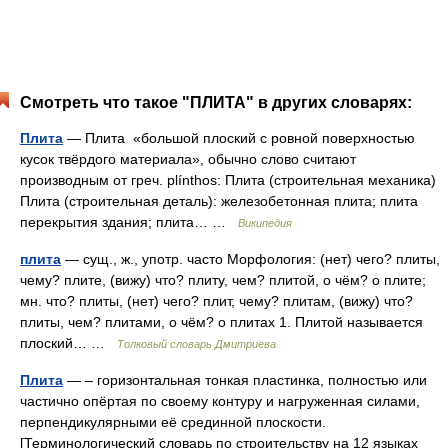
Смотреть что такое "ПЛИТА" в других словарях:
Плита
— Плита «большой плоский с ровной поверхностью
кусок твёрдого материала», обычно слово считают
производным от греч. plínthos: Плита (строительная механика)
Плита (строительная деталь): железобетонная плита; плита
перекрытия здания; плита… …
Википедия
плита
— сущ., ж., употр. часто Морфология: (нет) чего? плиты,
чему? плите, (вижу) что? плиту, чем? плитой, о чём? о плите;
мн. что? плиты, (нет) чего? плит, чему? плитам, (вижу) что?
плиты, чем? плитами, о чём? о плитах 1. Плитой называется
плоский… …
Толковый словарь Дмитриева
Плита
— – горизонтальная тонкая пластинка, полностью или
частично опёртая по своему контуру и нагруженная силами,
перпендикулярными её срединной плоскости.
[Терминологический словарь по строительству на 12 языках