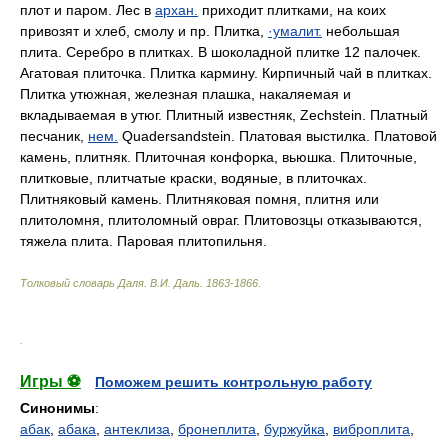
плот и паром. Лес в
архан.
приходит плитками, на коих
привозят и хлеб, смолу и пр. Плитка,
·умалит.
небольшая
плита. Серебро в плитках. В шоколадной плитке 12 палочек.
Агатовая плиточка. Плитка кармину. Кирпичный чай в плитках.
Плитка утюжная, железная плашка, накаляемая и
вкладываемая в утюг. Плитный известняк, Zechstein. Платный
песчаник,
нем.
Quadersandstein. Платовая выстилка. Платовой
камень, плитняк. Плиточная конфорка, вьюшка. Плиточные,
плитковые, плитчатые краски, водяные, в плиточках.
Плитняковый камень. Плитняковая помня, плитня или
плитоломня, плитоломный овраг. Плитовозцы отказываются,
тяжела плита. Паровая плитопильня.
Толковый словарь Даля
.
В.И. Даль.
1863-1866
.
.
Игры ⚽
Поможем решить контрольную работу
Синонимы
:
абак
,
абака
,
антеклиза
,
бронеплита
,
буржуйка
,
виброплита
,