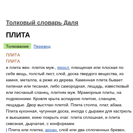
Толковый словарь Даля
ПЛИТА
Толкование
Перевод
ПЛИТА
ПЛИТА
и плита жен. плиток муж.,
яросл.
плющеная или плоская по
себе вещь, толстый лист, слой, доска твердого вещества, из
камня, металла, а реже из дерева. Каменная плита бывает
пиленая или тесаная, либо самородная, лещадь, известковый
или песчаный сланец, плитняк муж. Мраморные плиты, на
подоконники. Кровля крыта аспидною плитою, сланцем,
лещадью. Двор выстлан плитой. Плита столпа, плат, абака.
Плита кухонная, чугунная доска, иногда с дырами для кастрюль
и вьюшками, коею покрыть очаг: плита сплошная, и плита
сквозная, дырчатая, с конфорками.
|
Плита или плитка,
архан.
слой или два сплоченных бревен,