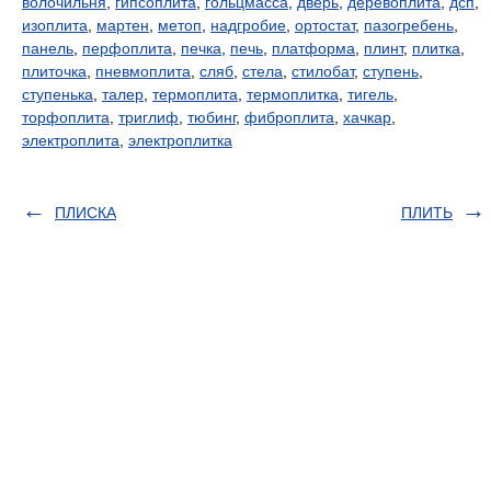
волочильня
,
гипсоплита
,
гольцмасса
,
дверь
,
деревоплита
,
дсп
,
изоплита
,
мартен
,
метоп
,
надгробие
,
ортостат
,
пазогребень
,
панель
,
перфоплита
,
печка
,
печь
,
платформа
,
плинт
,
плитка
,
плиточка
,
пневмоплита
,
сляб
,
стела
,
стилобат
,
ступень
,
ступенька
,
талер
,
термоплита
,
термоплитка
,
тигель
,
торфоплита
,
триглиф
,
тюбинг
,
фиброплита
,
хачкар
,
электроплита
,
электроплитка
ПЛИСКА
ПЛИТЬ