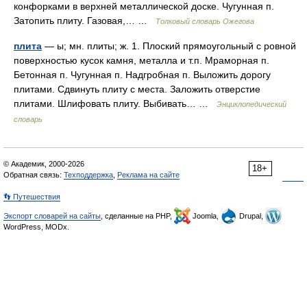
конфорками в верхней металлической доске. Чугунная п.
Затопить плиту. Газовая,… …
Толковый словарь Ожегова
плита
— ы; мн. плиты; ж. 1. Плоский прямоугольный с ровной
поверхностью кусок камня, металла и т.п. Мраморная п.
Бетонная п. Чугунная п. Надгробная п. Выложить дорогу
плитами. Сдвинуть плиту с места. Заложить отверстие
плитами. Шлифовать плиту. Выбивать… …
Энциклопедический
словарь
© Академик, 2000-2026
18+
Обратная связь:
Техподдержка
,
Реклама на сайте
👣 Путешествия
Экспорт словарей на сайты
, сделанные на PHP,
Joomla,
Drupal,
WordPress, MODx.