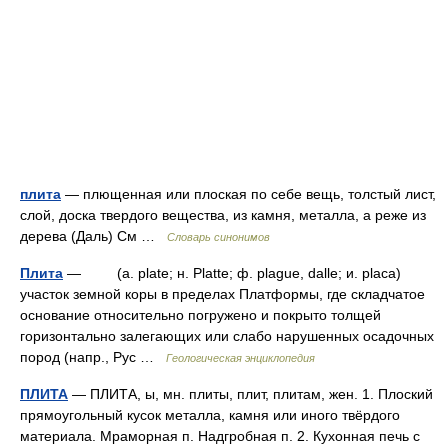
плита
— плющенная или плоская по себе вещь, толстый лист,
слой, доска твердого вещества, из камня, металла, а реже из
дерева (Даль) См …
Словарь синонимов
Плита
— (a. plate; н. Platte; ф. plague, dalle; и. placa)
участок земной коры в пределах Платформы, где складчатое
основание относительно погружено и покрыто толщей
горизонтально залегающих или слабо нарушенных осадочных
пород (напр., Рус …
Геологическая энциклопедия
ПЛИТА
— ПЛИТА, ы, мн. плиты, плит, плитам, жен. 1. Плоский
прямоугольный кусок металла, камня или иного твёрдого
материала. Мраморная п. Надгробная п. 2. Кухонная печь с