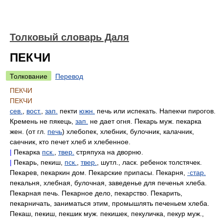
Толковый словарь Даля
ПЕКЧИ
Толкование
Перевод
ПЕКЧИ
ПЕКЧИ
сев.
,
вост.
,
зап.
пекти
южн.
печь или испекать. Напекчи пирогов.
Кремень не пякець,
зап.
не дает огня. Пекарь муж. пекарка
жен. (от гл.
печь
) хлебопек, хлебник, булочник, калачник,
саечник, кто печет хлеб и хлебенное.
|
Пекарка
пск.
,
твер.
стряпуха на дворню.
|
Пекарь, пекиш,
пск.
,
твер.
, шутл., ласк. ребенок толстячек.
Пекарев, пекаркин дом. Пекарские припасы. Пекарня,
·стар.
пекальня, хлебная, булочная, заведенье для печенья хлеба.
Пекарная печь. Пекарное дело, пекарство. Пекарить,
пекарничать, заниматься этим, промышлять печеньем хлеба.
Пекаш, пекиш, пекшик муж. пекишек, пекуличка, пекур муж.,