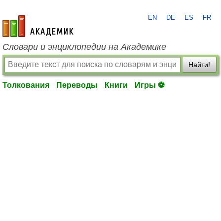
EN
DE
ES
FR
academic.ru
Словари и энциклопедии на Академике
Найти!
Толкования
Переводы
Книги
Игры ⚽