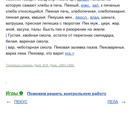
которую сажают хлебы в печь. Пекный,
южн.
,
зап.
к печенью
хлеба относящийся. Пекная печь, хлебопечная, хлебопекарня;
пекная дежа, квашня. Пекушка жен.,
яросл.
,
влад.
шаньга,
ватрушка, пресная лепешка с творогом. Пек муж., церк. жар,
зной, засуха, палы. Бысть пек и разорение на земли.
|
Густая, хвойная смола, остаток от перегонки скипидара,
белая, вареная смола;
|
вар, чеботарная смола. Пековая заливка пазов. Пековаренье,
варка пека. Пековар, кто варит
пск.>
Толковый словарь Даля
.
В.И. Даль.
1863-1866
.
.
Игры ⚽
Поможем решить контрольную работу
ПЕКУС
ПЕЛА