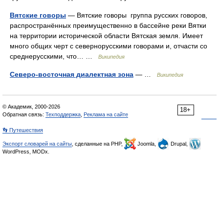
Вятские говоры
— Вятские говоры группа русских говоров,
распространённых преимущественно в бассейне реки Вятки
на территории исторической области Вятская земля. Имеет
много общих черт с севернорусскими говорами и, отчасти со
среднерусскими, что… …
Википедия
Северо-восточная диалектная зона
— …
Википедия
© Академик, 2000-2026
18+
Обратная связь:
Техподдержка
,
Реклама на сайте
👣 Путешествия
Экспорт словарей на сайты
, сделанные на PHP,
Joomla,
Drupal,
WordPress, MODx.