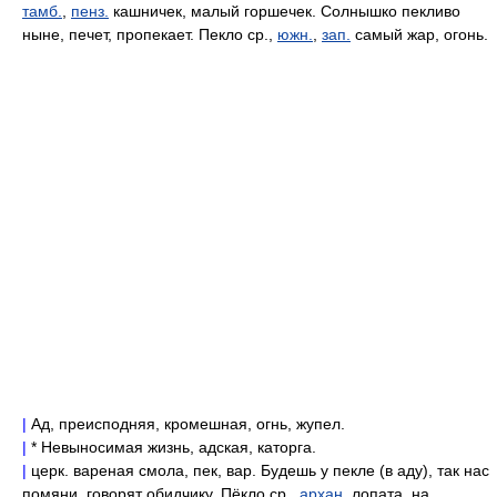
тамб.
,
пенз.
кашничек, малый горшечек. Солнышко пекливо
ныне, печет, пропекает. Пекло ср.,
южн.
,
зап.
самый жар, огонь.
|
Ад, преисподняя, кромешная, огнь, жупел.
|
* Невыносимая жизнь, адская, каторга.
|
церк. вареная смола, пек, вар. Будешь у пекле (в аду), так нас
помяни, говорят обидчику. Пёкло ср.,
архан.
лопата, на