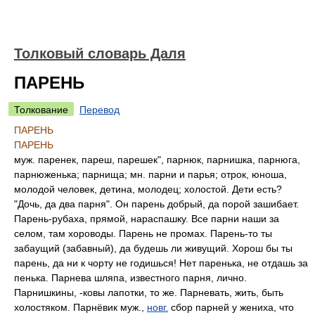
Толковый словарь Даля
ПАРЕНЬ
Толкование
Перевод
ПАРЕНЬ
ПАРЕНЬ
муж. паренек, пареш, парешек", парнюк, парнишка, парнюга,
парнюженька; парнища; мн. парни и парья; отрок, юноша,
молодой человек, детина, молодец; холостой. Дети есть?
"Дочь, да два парня". Он парень добрый, да порой зашибает.
Парень-рубаха, прямой, нараспашку. Все парни наши за
селом, там хороводы. Парень не промах. Парень-то ты
забаущий (забавный), да будешь ли живущий. Хорош бы ты
парень, да ни к чорту не годишься! Нет паренька, не отдашь за
пенька. Парнева шляпа, известного парня, лично.
Парнишкины, -ковы лапотки, то же. Парневать, жить, быть
холостяком. Парнёвик муж.,
новг.
сбор парней у жениха, что