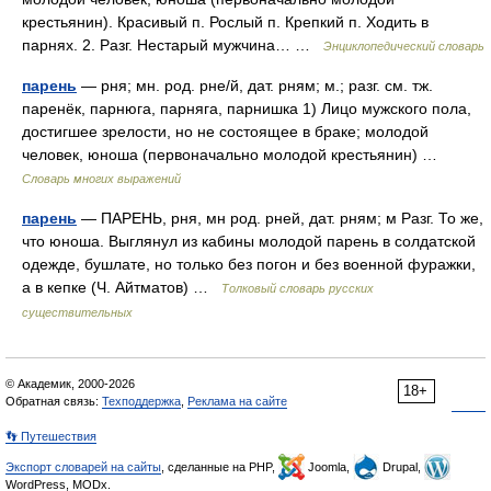
крестьянин). Красивый п. Рослый п. Крепкий п. Ходить в
парнях. 2. Разг. Нестарый мужчина… …
Энциклопедический словарь
парень
— рня; мн. род. рне/й, дат. рням; м.; разг. см. тж.
паренёк, парнюга, парняга, парнишка 1) Лицо мужского пола,
достигшее зрелости, но не состоящее в браке; молодой
человек, юноша (первоначально молодой крестьянин) …
Словарь многих выражений
парень
— ПАРЕНЬ, рня, мн род. рней, дат. рням; м Разг. То же,
что юноша. Выглянул из кабины молодой парень в солдатской
одежде, бушлате, но только без погон и без военной фуражки,
а в кепке (Ч. Айтматов) …
Толковый словарь русских
существительных
© Академик, 2000-2026
18+
Обратная связь:
Техподдержка
,
Реклама на сайте
👣 Путешествия
Экспорт словарей на сайты
, сделанные на PHP,
Joomla,
Drupal,
WordPress, MODx.