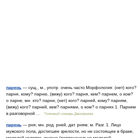
парень
— сущ., м., употр. очень часто Морфология: (нет) кого?
парня, кому? парню, (вижу) кого? парня, кем? парнем, о ком?
о парне; мн. кто? парни, (нет) кого? парней, кому? парням,
(вижу) кого? парней, кем? парнями, о ком? о парнях 1. Парнем
в разговорной …
Толковый словарь Дмитриева
парень
— рня; мн. род. рней, дат. рням; м. Разг. 1. Лицо
мужского пола, достигшее зрелости, но не состоящее в браке;
молодой человек, юноша (первоначально молодой