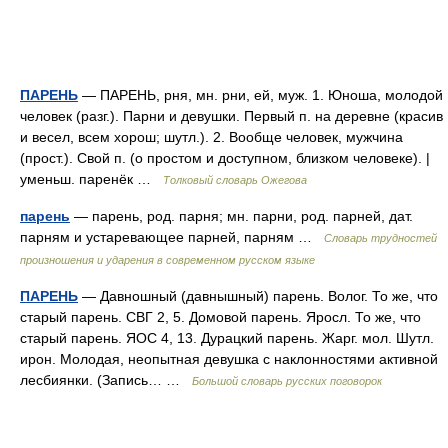
ПАРЕНЬ
— ПАРЕНЬ, рня, мн. рни, ей, муж. 1. Юноша, молодой
человек (разг.). Парни и девушки. Первый п. на деревне (красив
и весел, всем хорош; шутл.). 2. Вообще человек, мужчина
(прост.). Свой п. (о простом и доступном, близком человеке). |
уменьш. паренёк …
Толковый словарь Ожегова
парень
— парень, род. парня; мн. парни, род. парней, дат.
парням и устаревающее парней, парням …
Словарь трудностей
произношения и ударения в современном русском языке
ПАРЕНЬ
— Давношный (давнышный) парень. Волог. То же, что
старый парень. СВГ 2, 5. Домовой парень. Яросл. То же, что
старый парень. ЯОС 4, 13. Дурацкий парень. Жарг. мол. Шутл.
ирон. Молодая, неопытная девушка с наклонностями активной
лесбиянки. (Запись… …
Большой словарь русских поговорок