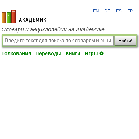
EN
DE
ES
FR
academic.ru
Словари и энциклопедии на Академике
Найти!
Толкования
Переводы
Книги
Игры ⚽