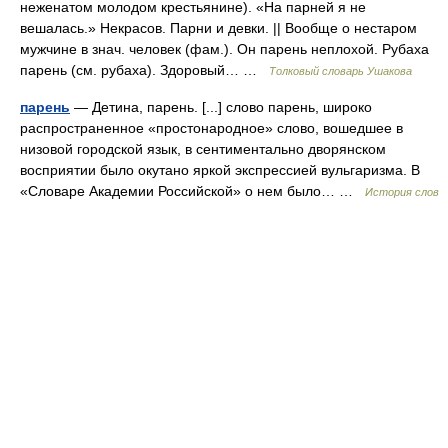
неженатом молодом крестьянине). «На парней я не
вешалась.» Некрасов. Парни и девки. || Вообще о нестаром
мужчине в знач. человек (фам.). Он парень неплохой. Рубаха
парень (см. рубаха). Здоровый… …
Толковый словарь Ушакова
парень
— Детина, парень. [...] слово парень, широко
распространенное «простонародное» слово, вошедшее в
низовой городской язык, в сентиментально дворянском
восприятии было окутано яркой экспрессией вульгаризма. В
«Словаре Академии Российской» о нем было… …
История слов