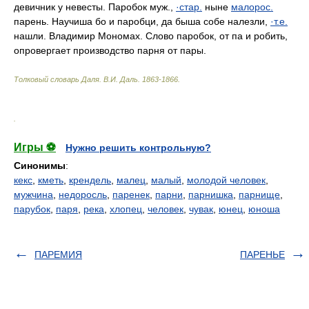
девичник у невесты. Паробок муж.,
·стар.
ныне
малорос.
парень. Научиша бо и паробци, да быша собе налезли,
·т.е.
нашли. Владимир Мономах. Слово паробок, от па и робить,
опровергает производство парня от пары.
Толковый словарь Даля
.
В.И. Даль.
1863-1866
.
.
Игры ⚽
Нужно решить контрольную?
Синонимы
:
кекс
,
кметь
,
крендель
,
малец
,
малый
,
молодой человек
,
мужчина
,
недоросль
,
паренек
,
парни
,
парнишка
,
парнище
,
парубок
,
паря
,
река
,
хлопец
,
человек
,
чувак
,
юнец
,
юноша
ПАРЕМИЯ
ПАРЕНЬЕ