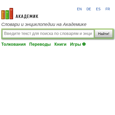
EN
DE
ES
FR
academic.ru
Словари и энциклопедии на Академике
Найти!
Толкования
Переводы
Книги
Игры ⚽