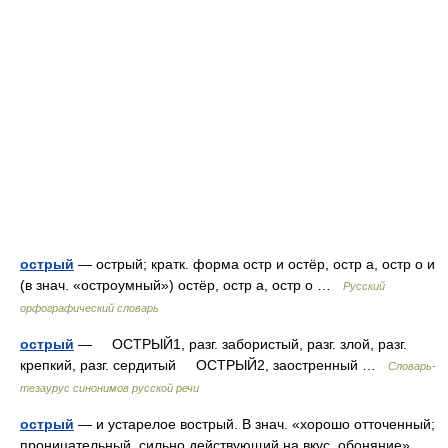
острый
— острый; кратк. форма остр и остёр, остр а, остр о и
(в знач. «остроумный») остёр, остр а, остр о …
Русский
орфографический словарь
острый
— ОСТРЫЙ1, разг. забористый, разг. злой, разг.
крепкий, разг. сердитый ОСТРЫЙ2, заостренный …
Словарь-
тезаурус синонимов русской речи
острый
— и устарелое вострый. В знач. «хорошо отточенный;
проницательный, сильно действующий на вкус, обоняние»