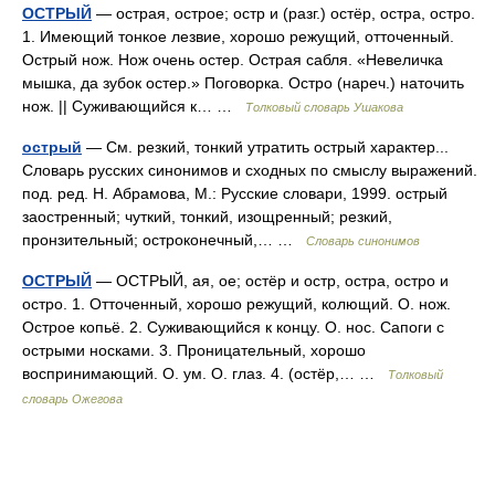
ОСТРЫЙ
— острая, острое; остр и (разг.) остёр, остра, остро.
1. Имеющий тонкое лезвие, хорошо режущий, отточенный.
Острый нож. Нож очень остер. Острая сабля. «Невеличка
мышка, да зубок остер.» Поговорка. Остро (нареч.) наточить
нож. || Суживающийся к… …
Толковый словарь Ушакова
острый
— См. резкий, тонкий утратить острый характер...
Словарь русских синонимов и сходных по смыслу выражений.
под. ред. Н. Абрамова, М.: Русские словари, 1999. острый
заостренный; чуткий, тонкий, изощренный; резкий,
пронзительный; остроконечный,… …
Словарь синонимов
ОСТРЫЙ
— ОСТРЫЙ, ая, ое; остёр и остр, остра, остро и
остро. 1. Отточенный, хорошо режущий, колющий. О. нож.
Острое копьё. 2. Суживающийся к концу. О. нос. Сапоги с
острыми носками. 3. Проницательный, хорошо
воспринимающий. О. ум. О. глаз. 4. (остёр,… …
Толковый
словарь Ожегова