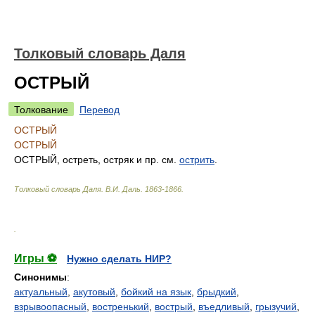
Толковый словарь Даля
ОСТРЫЙ
Толкование
Перевод
ОСТРЫЙ
ОСТРЫЙ
ОСТРЫЙ, остреть, остряк и пр. см.
острить
.
Толковый словарь Даля
.
В.И. Даль.
1863-1866
.
.
Игры ⚽
Нужно сделать НИР?
Синонимы
:
актуальный
,
акутовый
,
бойкий на язык
,
брыдкий
,
взрывоопасный
,
востренький
,
вострый
,
въедливый
,
грызучий
,