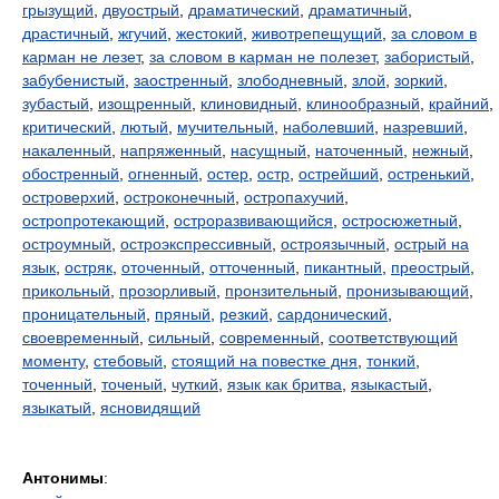
грызущий
,
двуострый
,
драматический
,
драматичный
,
драстичный
,
жгучий
,
жестокий
,
животрепещущий
,
за словом в
карман не лезет
,
за словом в карман не полезет
,
забористый
,
забубенистый
,
заостренный
,
злободневный
,
злой
,
зоркий
,
зубастый
,
изощренный
,
клиновидный
,
клинообразный
,
крайний
,
критический
,
лютый
,
мучительный
,
наболевший
,
назревший
,
накаленный
,
напряженный
,
насущный
,
наточенный
,
нежный
,
обостренный
,
огненный
,
остер
,
остр
,
острейший
,
остренький
,
островерхий
,
остроконечный
,
остропахучий
,
остропротекающий
,
остроразвивающийся
,
остросюжетный
,
остроумный
,
остроэкспрессивный
,
остроязычный
,
острый на
язык
,
остряк
,
оточенный
,
отточенный
,
пикантный
,
преострый
,
прикольный
,
прозорливый
,
пронзительный
,
пронизывающий
,
проницательный
,
пряный
,
резкий
,
сардонический
,
своевременный
,
сильный
,
современный
,
соответствующий
моменту
,
стебовый
,
стоящий на повестке дня
,
тонкий
,
точенный
,
точеный
,
чуткий
,
язык как бритва
,
языкастый
,
языкатый
,
ясновидящий
Антонимы
: