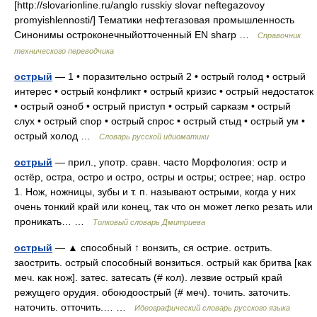
[http://slovarionline.ru/anglo russkiy slovar neftegazovoy
promyishlennosti/] Тематики нефтегазовая промышленность
Синонимы остроконечныйотточенный EN sharp …
Справочник
технического переводчика
острый
— 1 • поразительно острый 2 • острый голод • острый
интерес • острый конфликт • острый кризис • острый недостаток
• острый озноб • острый приступ • острый сарказм • острый
слух • острый спор • острый спрос • острый стыд • острый ум •
острый холод …
Словарь русской идиоматики
острый
— прил., употр. сравн. часто Морфология: остр и
остёр, остра, остро и остро, остры и остры; острее; нар. остро
1. Нож, ножницы, зубы и т. п. называют острыми, когда у них
очень тонкий край или конец, так что он может легко резать или
проникать… …
Толковый словарь Дмитриева
острый
— ▲ способный ↑ вонзить, ся острие. острить.
заострить. острый способный вонзиться. острый как бритва [как
меч. как нож]. затес. затесать (# кол). лезвие острый край
режущего орудия. обоюдоострый (# меч). точить. заточить.
наточить. отточить.… …
Идеографический словарь русского языка