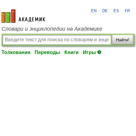
EN
DE
ES
FR
academic.ru
Словари и энциклопедии на Академике
Найти!
Толкования
Переводы
Книги
Игры ⚽