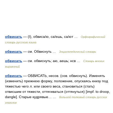
обвисать
— (I), обвиса/ю, са/ешь, са/ют …
Орфографический
словарь русского языка
обвисать
— см. Обвиснуть …
Энциклопедический словарь
обвисать
— см. обвиснуть; аю, аешь; нсв …
Словарь многих
выражений
обвисать
— ОБВИСАТЬ, несов. (сов. обвиснуть). Изменять
(изменить) прежнюю форму, положение, опускаясь книзу под
тяжестью чего л. или своего веса, становиться (стать)
отвисшим от тяжести, оттягиваться (оттянуться) [impf. to droop,
dangle]. Старые кудрявые… …
Большой толковый словарь русских
глаголов