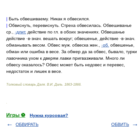
|
Быть обвешиваему. Никак я обвесился.
|
Обвиснуть, перевиснуть. Стреха обвесилась. Обвешиванье
ср.,
·длит.
действие по гл. в обоих значениях. Обвешанье
действие ·в·знач. вешать вокруг; обвешенье, действие ·в·знач.
обманывать весом. Обвес муж. обвеска жен.,
·об.
обвешенье,
обман или ошибка в весе. За обмер да за обвес, бывало, турки
лавочника ухом к дверям лавки пригвазживали. Много ли
обвесу оказалось? Обвес может быть недовес и перевес,
недостаток и лишек в весе.
Толковый словарь Даля
.
В.И. Даль.
1863-1866
.
.
Игры ⚽
Нужна курсовая?
ОБВИРАТЬ
ОБВИТЬ