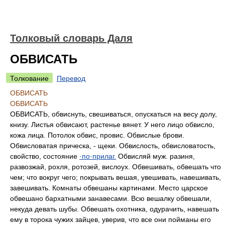
Толковый словарь Даля
ОБВИСАТЬ
Толкование
Перевод
ОБВИСАТЬ
ОБВИСАТЬ
ОБВИСАТЬ, обвиснуть, свешиваться, опускаться на весу долу,
книзу. Листья обвисают, растенье вянет. У него лицо обвисло,
кожа лица. Потолок обвис, провис. Обвислые брови.
Обвисловатая прическа, - щеки. Обвислость, обвисловатость,
свойство, состояние
·по·прилаг.
Обвисляй муж. разиня,
развозжай, рохля, ротозей, вислоух. Обвешивать, обвешать что
чем; что вокруг чего; покрывать вешая, увешивать, навешивать,
завешивать. Комнаты обвешаны картинами. Место царское
обвешано бархатными занавесами. Всю вешалку обвешали,
некуда девать шубы. Обвешать охотника, одурачить, навешать
ему в торока чужих зайцев, уверив, что все они пойманы его