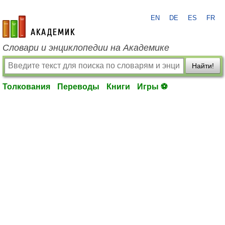
EN
DE
ES
FR
academic.ru
Словари и энциклопедии на Академике
Найти!
Толкования
Переводы
Книги
Игры ⚽