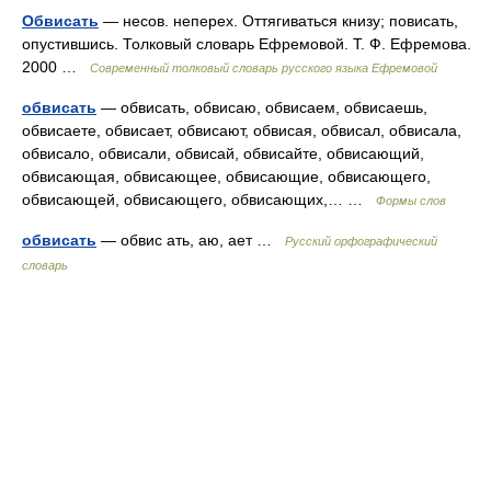
Обвисать
— несов. неперех. Оттягиваться книзу; повисать,
опустившись. Толковый словарь Ефремовой. Т. Ф. Ефремова.
2000 …
Современный толковый словарь русского языка Ефремовой
обвисать
— обвисать, обвисаю, обвисаем, обвисаешь,
обвисаете, обвисает, обвисают, обвисая, обвисал, обвисала,
обвисало, обвисали, обвисай, обвисайте, обвисающий,
обвисающая, обвисающее, обвисающие, обвисающего,
обвисающей, обвисающего, обвисающих,… …
Формы слов
обвисать
— обвис ать, аю, ает …
Русский орфографический
словарь