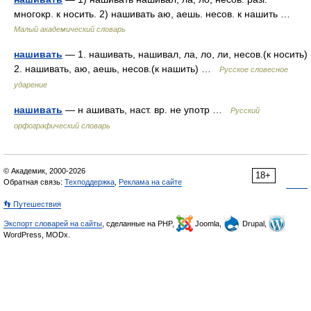
многокр. к носить. 2) нашивать аю, аешь. несов. к нашить …
Малый академический словарь
нашивать
— 1. нашивать, нашивал, ла, ло, ли, несов.(к носить)
2. нашивать, аю, аешь, несов.(к нашить) …
Русское словесное
ударение
нашивать
— н ашивать, наст. вр. не употр …
Русский
орфографический словарь
© Академик, 2000-2026
18+
Обратная связь:
Техподдержка
,
Реклама на сайте
👣 Путешествия
Экспорт словарей на сайты
, сделанные на PHP,
Joomla,
Drupal,
WordPress, MODx.