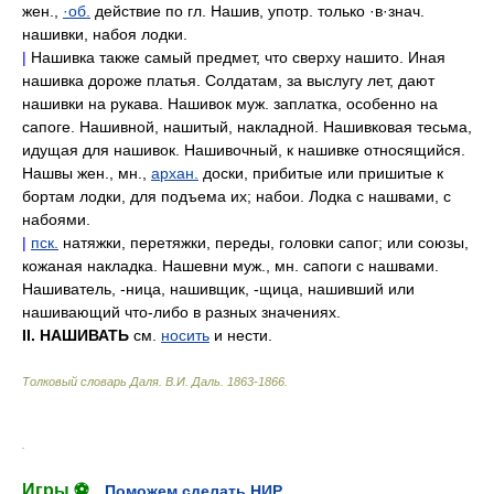
жен.,
·об.
действие по гл. Нашив, употр. только ·в·знач.
нашивки, набоя лодки.
|
Нашивка также самый предмет, что сверху нашито. Иная
нашивка дороже платья. Солдатам, за выслугу лет, дают
нашивки на рукава. Нашивок муж. заплатка, особенно на
сапоге. Нашивной, нашитый, накладной. Нашивковая тесьма,
идущая для нашивок. Нашивочный, к нашивке относящийся.
Нашвы жен., мн.,
архан.
доски, прибитые или пришитые к
бортам лодки, для подъема их; набои. Лодка с нашвами, с
набоями.
|
пск.
натяжки, перетяжки, переды, головки сапог; или союзы,
кожаная накладка. Нашевни муж., мн. сапоги с нашвами.
Нашиватель, -ница, нашивщик, -щица, нашивший или
нашивающий что-либо в разных значениях.
II. НАШИВАТЬ
см.
носить
и нести.
Толковый словарь Даля
.
В.И. Даль.
1863-1866
.
.
Игры ⚽
Поможем сделать НИР