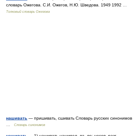
словарь Ожегова. С.И. Ожегов, Н.Ю. Шведова. 1949 1992 …
Толковый словарь Ожегова
нашивать
— пришивать, сшивать Словарь русских синонимов
…
Словарь синонимов
нашивать
— 1) нашивать нашивал, ла, ло; несов. разг.