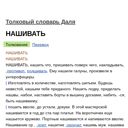
Толковый словарь Даля
НАШИВАТЬ
Толкование
Перевод
НАШИВАТЬ
НАШИВАТЬ
НАШИВАТЬ, нашить что, пришивать поверх чего, накладывать,
·противоп.
подшивать
. Ему нашили галуны, произвели в
унтерофицеры.
|
Изготовлять в количестве, наготовлять шитьем. Будешь
невестой, нашьем тебе приданого. Нашить лодку, приделать
нашвы, набои, наставить борты в вышину досками, набить. -ся,
быть нашиваему;
|
пошить вволю, до устали, докуки. В этой мастерской
нашивается в год до ста пар платья. На воротничек еще
нашьется кружево. Портные нашиваются и напиваются вволю.
Нашивание ср.,
·длит.
нашитие
·окончат.
нашивь муж. нашивка