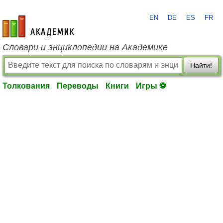
EN
DE
ES
FR
academic.ru
Словари и энциклопедии на Академике
Найти!
Толкования
Переводы
Книги
Игры ⚽