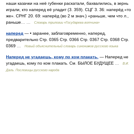
наши казачки на неё губенки раскатали, бахвалились, в зернь
играли, кто наперед её уладит (3. 359). СЦГ 3. 36: наперёд «то
же». СРНГ 20. 69: наперёд (во 2 м знач.) «раньше, чем что л.,
раньше… …
Словарь трилогии «Государева вотчина»
наперед
— • заранее, заблаговременно, наперед,
предварительно Стр. 0365 Стр. 0366 Стр. 0367 Стр. 0368 Стр.
0369 …
Новый объяснительный словарь синонимов русского языка
Наперед не угадаешь, кому по ком плакать.
— Наперед не
угадаешь, кому по ком плакать. См. БЫЛОЕ БУДУЩЕЕ …
В.И.
Даль. Пословицы русского народа