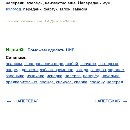
напереди, впереди, неизвестно еще. Напередник муж.,
вологод.
передник, фартук, запон, завеска.
Толковый словарь Даля
.
В.И. Даль.
1863-1866
.
.
Игры ⚽
Поможем сделать НИР
Синонимы
:
авансом
,
в направлении перед собой
,
вначале
,
во-первых
,
вперед
,
до всего
,
заблаговременно
,
загодя
,
заперво
,
заранее
,
зараньше
,
изначала
,
исперва
,
наперво
,
наперёд
,
начально
,
предварительно
,
прежде
,
сначала
,
сперва
,
спокону
,
наперед
НАПЕРЕВАЛ
НАПЕРЕЖАБ