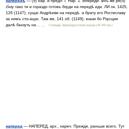
напередѣ
— (9) нар. и предл. I. Нар. 1. Впереди: ѡнъ же ре(ч)
с҃нѹ тако ти и гораздо готовъ бѹди на передѣ иди. ЛИ ок. 1425,
126 (1147); сущю Андрѣеви на передѣ. а брату его Ростиславу
за нимъ сто˫ащю. Там же, 141 об. (1149); кнѧзи бо Рѹсции
далѣ бѧхѹть на… …
Словарь древнерусского языка (XI-XIV вв.)
наперед
— НАПЕРЕД, арх., нареч. Прежде, раньше всего. Тут