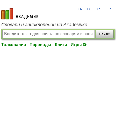
EN
DE
ES
FR
academic.ru
Словари и энциклопедии на Академике
Найти!
Толкования
Переводы
Книги
Игры ⚽