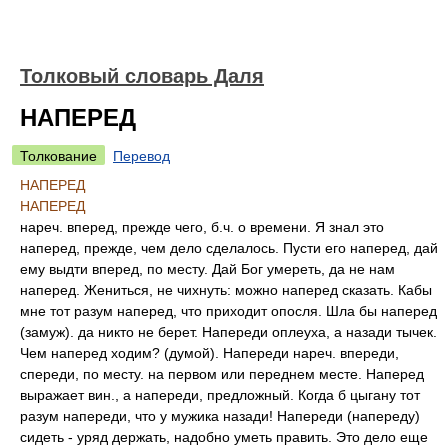
Толковый словарь Даля
НАПЕРЕД
Толкование
Перевод
НАПЕРЕД
НАПЕРЕД
нареч. вперед, прежде чего, б.ч. о времени. Я знал это
наперед, прежде, чем дело сделалось. Пусти его наперед, дай
ему выдти вперед, по месту. Дай Бог умереть, да не нам
наперед. Жениться, не чихнуть: можно наперед сказать. Кабы
мне тот разум наперед, что приходит опосля. Шла бы наперед
(замуж). да никто не берет. Напереди оплеуха, а назади тычек.
Чем наперед ходим? (думой). Напереди нареч. впереди,
спереди, по месту. на первом или переднем месте. Наперед
выражает вин., а напереди, предложный. Когда б цыгану тот
разум напереди, что у мужика назади! Напереди (напереду)
сидеть - уряд держать, надобно уметь править. Это дело еще