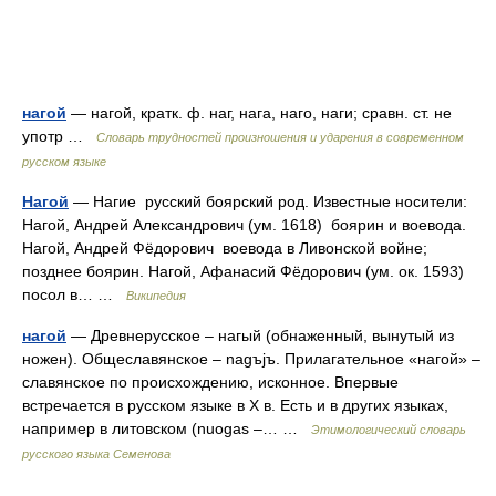
нагой
— нагой, кратк. ф. наг, нага, наго, наги; сравн. ст. не
употр …
Словарь трудностей произношения и ударения в современном
русском языке
Нагой
— Нагие русский боярский род. Известные носители:
Нагой, Андрей Александрович (ум. 1618) боярин и воевода.
Нагой, Андрей Фёдорович воевода в Ливонской войне;
позднее боярин. Нагой, Афанасий Фёдорович (ум. ок. 1593)
посол в… …
Википедия
нагой
— Древнерусское – нагый (обнаженный, вынутый из
ножен). Общеславянское – nagъjъ. Прилагательное «нагой» –
славянское по происхождению, исконное. Впервые
встречается в русском языке в X в. Есть и в других языках,
например в литовском (nuogas –… …
Этимологический словарь
русского языка Семенова