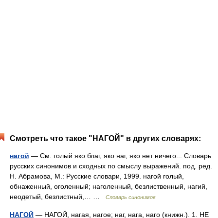
Смотреть что такое "НАГОЙ" в других словарях:
нагой
— См. голый яко благ, яко наг, яко нет ничего... Словарь
русских синонимов и сходных по смыслу выражений. под. ред.
Н. Абрамова, М.: Русские словари, 1999. нагой голый,
обнаженный, оголенный; наголенный, безлиственный, нагий,
неодетый, безлистный,… …
Словарь синонимов
НАГОЙ
— НАГОЙ, нагая, нагое; наг, нага, наго (книжн.). 1. НЕ