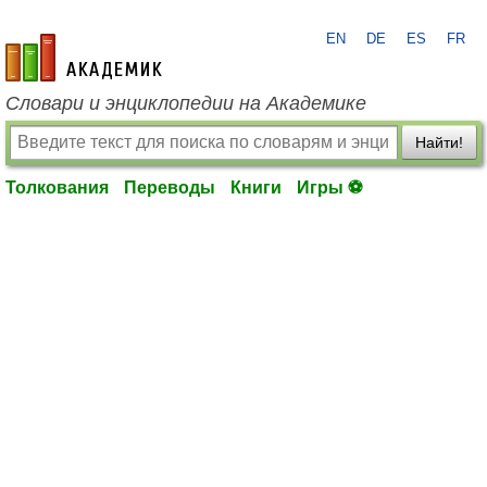
EN
DE
ES
FR
academic.ru
Словари и энциклопедии на Академике
Найти!
Толкования
Переводы
Книги
Игры ⚽