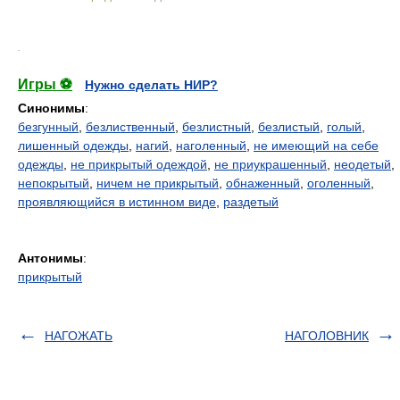
.
Игры ⚽
Нужно сделать НИР?
Синонимы
:
безгунный
,
безлиственный
,
безлистный
,
безлистый
,
голый
,
лишенный одежды
,
нагий
,
наголенный
,
не имеющий на себе
одежды
,
не прикрытый одеждой
,
не приукрашенный
,
неодетый
,
непокрытый
,
ничем не прикрытый
,
обнаженный
,
оголенный
,
проявляющийся в истинном виде
,
раздетый
Антонимы
:
прикрытый
НАГОЖАТЬ
НАГОЛОВНИК