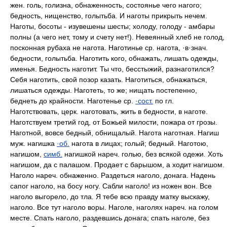
жен. голь, голизна, обнаженность, состоянье чего нагого;
бедность, нищенство, голытьба. И наготы прикрыть нечем.
Наготы, босоты - изувешены шесты; холоду, голоду - амбары
полны (а чего нет, тому и счету нет!). Невеянный хлеб не голод,
посконная рубаха не нагота. Наготинье ср. нагота, ·в·знач.
бедности, голытьба. Наготить кого, обнажать, лишать одежды,
именья. Бедность наготит. Ты что, бесстыжий, разнаготился?
Себя наготить, свой позор казать. Наготиться, обнажаться,
лишаться одежды. Наготеть, то же; нищать постепенно,
беднеть до крайности. Наготенье ср.
·сост.
по гл.
Наготствовать, церк. наготовать, жить в бедности, в наготе.
Наготствуем третий год, от Божьей милости, пожара от грозы.
Наготной, вовсе бедный, обнищалый. Нагота наготная. Нагиш
муж. нагишка
·об.
нагота в лицах; голый; бедный. Наготою,
нагишом,
симб.
нагишкой нареч. голью, без всякой одежи. Хоть
нагишом, да с палашом. Продает с барышом, а ходит нагишом.
Наголо нареч. обнаженно. Раздеться наголо, донага. Надень
сапог наголо, на босу ногу. Сабли наголо! из ножен вон. Все
наголо выгорело, до тла. Я тебе всю правду матку выскажу,
наголо. Все тут наголо воры. Наголе, наголях нареч. на голом
месте. Спать наголо, раздевшись донага; спать наголе, без