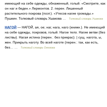
имеющий на себе одежды, обнаженный, голый. «Смотрите, как
он наг и беден.» Лермонтов. 2. перен. Лишенный
растительного покрова (поэт.). «Утесов нагие громады.»
Пушкин. Толковый словарь Ушакова …
Толковый словарь Ушакова
НАГОЙ
— НАГОЙ, ая, ое; наг, нага, наго (книжн.). Не имеющий
на себе одежды, покровов, голый. Нагое тело. Нагие ветви (без
листвы). Нагая истина (перен.: без прикрас). | сущ. нагота, ы,
жен. Прикрыть наготу. Во всей наготе (перен.: так, как есть,
без… …
Толковый словарь Ожегова