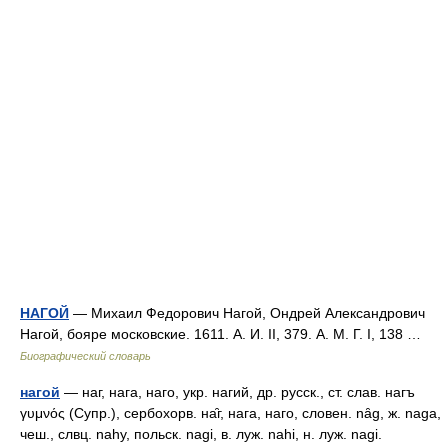
НАГОЙ
— Михаил Федорович Нагой, Ондрей Александрович
Нагой, бояре московские. 1611. А. И. II, 379. А. М. Г. I, 138 …
Биографический словарь
нагой
— наг, нага, наго, укр. нагий, др. русск., ст. слав. нагъ
γυμνός (Супр.), сербохорв. на̑г, нага, наго, словен. nȃg, ж. naga,
чеш., слвц. nahy, польск. nagi, в. луж. nahi, н. луж. nagi.