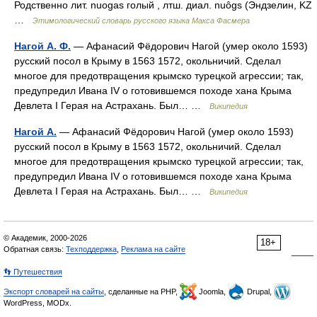
Родственно лит. nuogas голый , лтш. диал. nuôgs (Эндзелин, KZ
…
Этимологический словарь русского языка Макса Фасмера
Нагой А. Ф.
— Афанасий Фёдорович Нагой (умер около 1593)
русский посол в Крыму в 1563 1572, окольничий. Сделал
многое для предотвращения крымско турецкой агрессии; так,
предупредил Ивана IV о готовившемся походе хана Крыма
Девлета I Герая на Астрахань. Был… …
Википедия
Нагой А.
— Афанасий Фёдорович Нагой (умер около 1593)
русский посол в Крыму в 1563 1572, окольничий. Сделал
многое для предотвращения крымско турецкой агрессии; так,
предупредил Ивана IV о готовившемся походе хана Крыма
Девлета I Герая на Астрахань. Был… …
Википедия
© Академик, 2000-2026
18+
Обратная связь:
Техподдержка
,
Реклама на сайте
👣 Путешествия
Экспорт словарей на сайты
, сделанные на PHP,
Joomla,
Drupal,
WordPress, MODx.