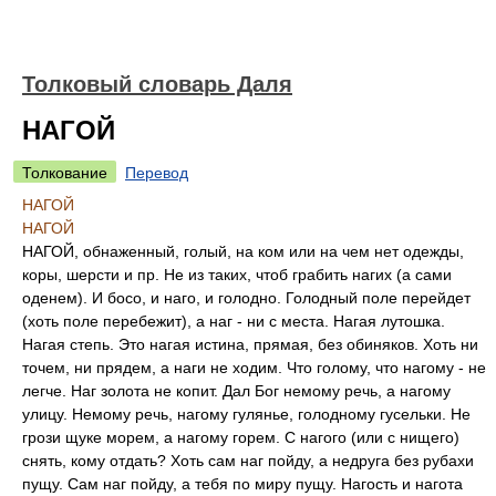
Толковый словарь Даля
НАГОЙ
Толкование
Перевод
НАГОЙ
НАГОЙ
НАГОЙ, обнаженный, голый, на ком или на чем нет одежды,
коры, шерсти и пр. Не из таких, чтоб грабить нагих (а сами
оденем). И босо, и наго, и голодно. Голодный поле перейдет
(хоть поле перебежит), а наг - ни с места. Нагая лутошка.
Нагая степь. Это нагая истина, прямая, без обиняков. Хоть ни
точем, ни прядем, а наги не ходим. Что голому, что нагому - не
легче. Наг золота не копит. Дал Бог немому речь, а нагому
улицу. Немому речь, нагому гулянье, голодному гусельки. Не
грози щуке морем, а нагому горем. С нагого (или с нищего)
снять, кому отдать? Хоть сам наг пойду, а недруга без рубахи
пущу. Сам наг пойду, а тебя по миру пущу. Нагость и нагота