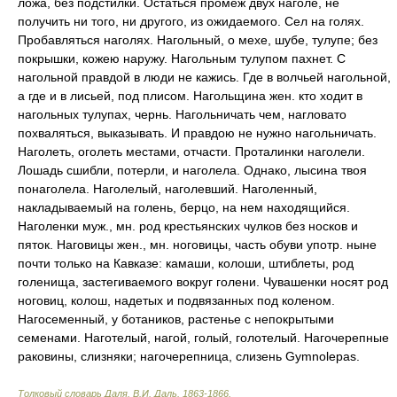
ложа, без подстилки. Остаться промеж двух наголе, не
получить ни того, ни другого, из ожидаемого. Сел на голях.
Пробавляться наголях. Нагольный, о мехе, шубе, тулупе; без
покрышки, кожею наружу. Нагольным тулупом пахнет. С
нагольной правдой в люди не кажись. Где в волчьей нагольной,
а где и в лисьей, под плисом. Нагольщина жен. кто ходит в
нагольных тулупах, чернь. Нагольничать чем, нагловато
похваляться, выказывать. И правдою не нужно нагольничать.
Наголеть, оголеть местами, отчасти. Проталинки наголели.
Лошадь сшибли, потерли, и наголела. Однако, лысина твоя
понаголела. Наголелый, наголевший. Наголенный,
накладываемый на голень, берцо, на нем находящийся.
Наголенки муж., мн. род крестьянских чулков без носков и
пяток. Наговицы жен., мн. ноговицы, часть обуви употр. ныне
почти только на Кавказе: камаши, колоши, штиблеты, род
голенища, застегиваемого вокруг голени. Чувашенки носят род
ноговиц, колош, надетых и подвязанных под коленом.
Нагосеменный, у ботаников, растенье с непокрытыми
семенами. Наготелый, нагой, голый, голотелый. Нагочерепные
раковины, слизняки; нагочерепница, слизень Gymnolepas.
Толковый словарь Даля
.
В.И. Даль.
1863-1866
.