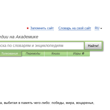
Запомнить сайт
Словарь на свой сайт
RU
едии на Академике
Найти!
Толкования
Переводы
Книги
Игры ⚽
а
,
выбитая
в
память
чего
-
либо:
победы
,
мира
,
воцаренья
,