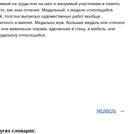
симый
на
груди
или
на
шее
и
жалуемый
участникам
в
память
что
,
как
знак
отличия
.
Медальный
,
к
медали
относящийся
.
й
,
толстых
выпуклых
художественых
работ
вообще
.
епного
и
ваяния
.
Медальон
муж
.
большая
медаль
или
стенное
или
живописью
оправа
,
вделанная
в
стену
,
в
мебель
,
или
едальону
относящийся
МЕДВЕДЬ
угих словарях: