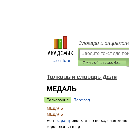
Словари и энциклоп
academic.ru
Толковый словарь Даля
Толковый словарь Даля
МЕДАЛЬ
Толкование
Перевод
МЕДАЛЬ
МЕДАЛЬ
жен
.,
франц
.
звонкая
,
но
не
ходячая
монет
коронованья
и
пр
.