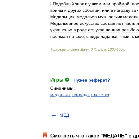
|
Подобный
знак
с
ушком
или
проймой
,
но
войны
и
других
событий
,
или
в
награду
за
Медальщик
,
медальер
муж
.
резчик
медале
Медальерное
искусство
составляет
часть
л
украшенье
в
роде
ее
;
украшенная
резьбою
носимая
на
шее
,
в
виде
ладанки
, -
ный
,
к
м
Толковый
словарь
Даля
.
В
.
И
.
Даль
.
1863
-
1866
.
.
Игры ⚽
Нужен реферат?
Синонимы
:
медалька
,
награда
,
плакетка
МЕД
Смотреть что такое "МЕДАЛЬ" в др