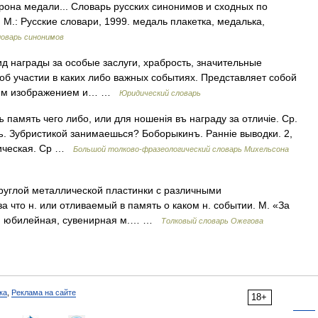
она медали... Словарь русских синонимов и сходных по
 М.: Русские словари, 1999. медаль плакетка, медалька,
оварь синонимов
 вид награды за особые заслуги, храбрость, значительные
об участии в каких либо важных событиях. Представляет собой
нним изображением и… …
Юридический словарь
память чего либо, или для ношенія въ награду за отличіе. Ср.
ъ. Зубристикой занимаешься? Боборыкинъ. Ранніе выводки. 2,
аллическая. Ср …
Большой толково-фразеологический словарь Михельсона
руглой металлической пластинки с различными
 что н. или отливаемый в память о каком н. событии. М. «За
ая, юбилейная, сувенирная м.… …
Толковый словарь Ожегова
ка
,
Реклама на сайте
18+