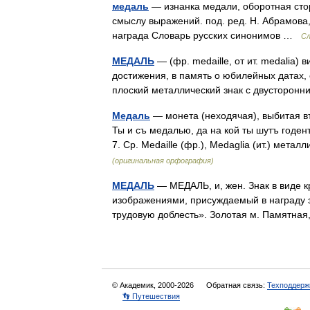
медаль
— изнанка медали, оборотная стор
смыслу выражений. под. ред. Н. Абрамова,
награда Словарь русских синонимов …
Сл
МЕДАЛЬ
— (фр. medaille, от ит. medalia)
достижения, в память о юбилейных датах, 
плоский металлический знак с двусторо
Медаль
— монета (неходячая), выбитая въ 
Ты и съ медалью, да на кой ты шутъ годен
7. Ср. Medaille (фр.), Medaglia (ит.) мет
(оригинальная орфография)
МЕДАЛЬ
— МЕДАЛЬ, и, жен. Знак в виде к
изображениями, присуждаемый в награду за
трудовую доблесть». Золотая м. Памятн
© Академик, 2000-2026
Обратная связь:
Техподдерж
👣 Путешествия