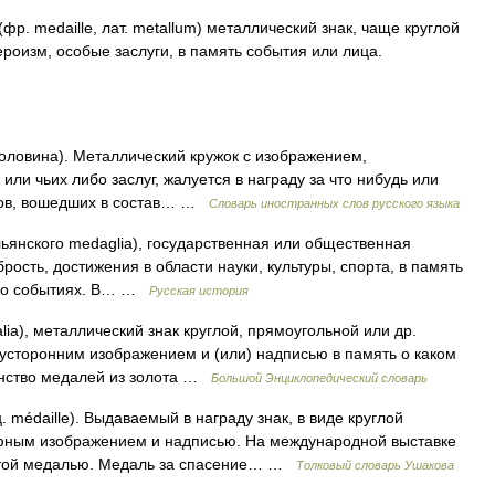
р. medaille, лат. metallum) металлический знак, чаще круглой
роизм, особые заслуги, в память события или лица.
 половина). Металлический кружок с изображением,
ли чьих либо заслуг, жалуется в награду за что нибудь или
слов, вошедших в состав… …
Словарь иностранных слов русского языка
льянского medaglia), государственная или общественная
брость, достижения в области науки, культуры, спорта, в память
либо событиях. В… …
Русская история
lia), металлический знак круглой, прямоугольной или др.
вусторонним изображением и (или) надписью в память о каком
инство медалей из золота …
Большой Энциклопедический словарь
médaille). Выдаваемый в награду знак, в виде круглой
фным изображением и надписью. На международной выставке
отой медалью. Медаль за спасение… …
Толковый словарь Ушакова