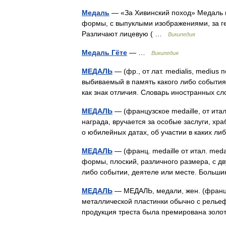
Медаль
— «За Хивинский поход» Медаль (ф
формы, с выпуклыми изображениями, за ге
Различают лицевую ( …
Википедия
Медаль Гёте
— …
Википедия
МЕДАЛЬ
— (фр., от лат. medialis, medius
выбиваемый в память какого либо события и
как знак отличия. Словарь иностранных 
МЕДАЛЬ
— (французское medaille, от ита
награда, вручается за особые заслуги, хра
о юбилейных датах, об участии в каких 
МЕДАЛЬ
— (франц. medaille от итал. meda
формы, плоский, различного размера, с д
либо событии, деятеле или месте. Больш
МЕДАЛЬ
— МЕДАЛЬ, медали, жен. (франц. 
металлической пластинки обычно с релье
продукция треста была премирована зол