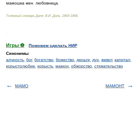
мамошка жен. любовница.
Толковый словарь Даля
.
В.И. Даль.
1863-1866
.
.
Игры ⚽
Поможем сделать НИР
Синонимы
:
алчность
,
бог
,
богатство
,
божество
,
деньги
,
дух
,
живот
,
капитал
,
корыстолюбие
,
корысть
,
мамон
,
обжорство
,
стяжательство
МАМО
МАМОНТ