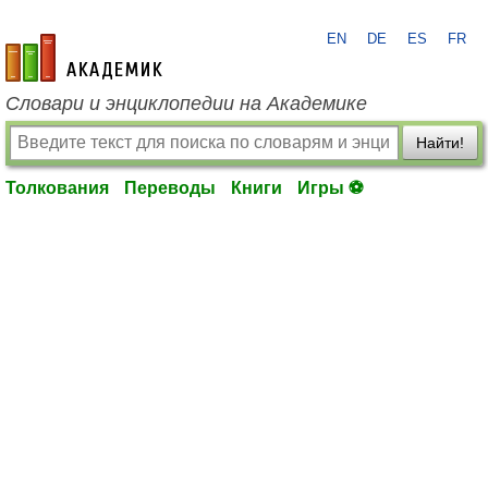
EN
DE
ES
FR
academic.ru
Словари и энциклопедии на Академике
Найти!
Толкования
Переводы
Книги
Игры ⚽