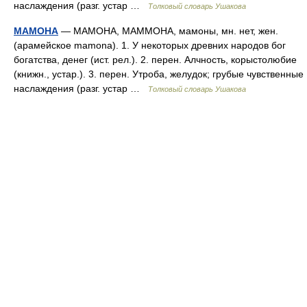
наслаждения (разг. устар …
Толковый словарь Ушакова
МАМОНА
— МАМОНА, МАММОНА, мамоны, мн. нет, жен.
(арамейское mamona). 1. У некоторых древних народов бог
богатства, денег (ист. рел.). 2. перен. Алчность, корыстолюбие
(книжн., устар.). 3. перен. Утроба, желудок; грубые чувственные
наслаждения (разг. устар …
Толковый словарь Ушакова