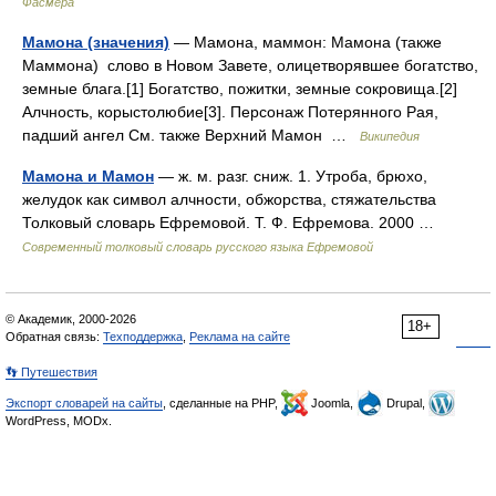
Фасмера
Мамона (значения)
— Мамона, маммон: Мамона (также
Маммона) слово в Новом Завете, олицетворявшее богатство,
земные блага.[1] Богатство, пожитки, земные сокровища.[2]
Алчность, корыстолюбие[3]. Персонаж Потерянного Рая,
падший ангел См. также Верхний Мамон …
Википедия
Мамона и Мамон
— ж. м. разг. сниж. 1. Утроба, брюхо,
желудок как символ алчности, обжорства, стяжательства
Толковый словарь Ефремовой. Т. Ф. Ефремова. 2000 …
Современный толковый словарь русского языка Ефремовой
© Академик, 2000-2026
18+
Обратная связь:
Техподдержка
,
Реклама на сайте
👣 Путешествия
Экспорт словарей на сайты
, сделанные на PHP,
Joomla,
Drupal,
WordPress, MODx.