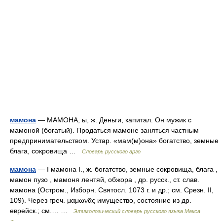
мамона
— МАМОНА, ы, ж. Деньги, капитал. Он мужик с
мамоной (богатый). Продаться мамоне заняться частным
предпринимательством. Устар. «мам(м)она» богатство, земные
блага, сокровища …
Словарь русского арго
мамона
— I мамона I., ж. богатство, земные сокровища, блага ,
мамон пузо , мамоня лентяй, обжора , др. русск., ст. слав.
мамона (Остром., Изборн. Святосл. 1073 г. и др.; см. Срезн. II,
109). Через греч. μαμωνᾶς имущество, состояние из др.
еврейск.; см.… …
Этимологический словарь русского языка Макса