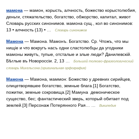
мамона
— мамон, корысть, алчность, божество корыстолюбия,
деньги, стяжательство, богатство, обжорство, капитал, живот
Словарь русских синонимов. мамона сущ., кол во синонимов:
13 • алчность (13) • …
Словарь синонимов
Мамона
— Мамона. Мамонъ. Богатство. Ср. Чтожъ, что мы
нищіе и что вокругъ насъ одни сластолюбцы да угодники
мамоны живутъ, тупые, отсталые и злые люди? Данилевскій.
Бѣглые въ Новороссіи. 2, 13 …
Большой толково-фразеологический
словарь Михельсона (оригинальная орфография)
Мамона
— Мамона, маммон: Божество у древних сирийцев,
олицетворявшее богатство, земные блага.[1] Богатство,
пожитки, земные сокровища.[2] Мамуна демоническое
существо, бес; фантастический зверь, который обитает под
землей.[3] Персонаж Потерянного Рая… …
Википедия