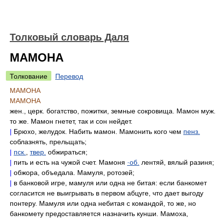
Толковый словарь Даля
МАМОНА
Толкование
Перевод
МАМОНА
МАМОНА
жен., церк. богатство, пожитки, земные сокровища. Мамон муж.
то же. Мамон гнетет, так и сон нейдет.
|
Брюхо, желудок. Набить мамон. Мамонить кого чем
пенз.
соблазнять, прельщать;
|
пск.
,
твер.
обжираться;
|
пить и есть на чужой счет. Мамоня
·об.
лентяй, вялый разиня;
|
обжора, объедала. Мамуля, ротозей;
|
в банковой игре, мамуля или одна не битая: если банкомет
согласится не выигрывать в первом абцуге, что дает выгоду
понтеру. Мамуля или одна небитая с командой, то же, но
банкомету предоставляется назначить кунши. Мамоха,