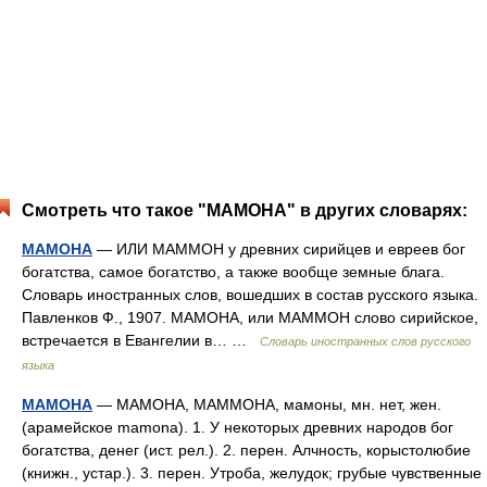
Смотреть что такое "МАМОНА" в других словарях:
МАМОНА
— ИЛИ МАММОН у древних сирийцев и евреев бог
богатства, самое богатство, а также вообще земные блага.
Словарь иностранных слов, вошедших в состав русского языка.
Павленков Ф., 1907. МАМОНА, или МАММОН слово сирийское,
встречается в Евангелии в… …
Словарь иностранных слов русского
языка
МАМОНА
— МАМОНА, МАММОНА, мамоны, мн. нет, жен.
(арамейское mamona). 1. У некоторых древних народов бог
богатства, денег (ист. рел.). 2. перен. Алчность, корыстолюбие
(книжн., устар.). 3. перен. Утроба, желудок; грубые чувственные