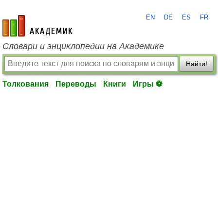
EN
DE
ES
FR
academic.ru
Словари и энциклопедии на Академике
Найти!
Толкования
Переводы
Книги
Игры ⚽