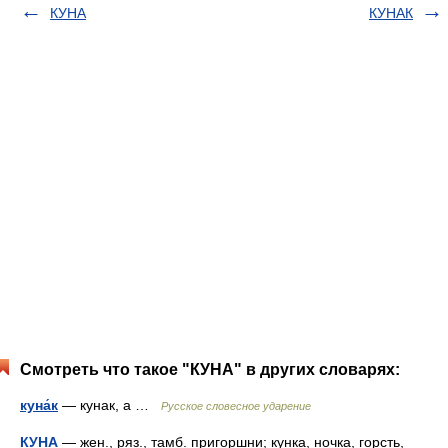
КУНА
КУНАК
Смотреть что такое "КУНА" в других словарях:
куна́к
— кунак, а …
Русское словесное ударение
КУНА
— жен., ряз., тамб. пригоршни; кунка, ночка, горсть,