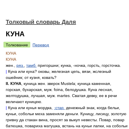
Толковый словарь Даля
КУНА
Толкование
Перевод
КУНА
КУНА
жен.,
ряз.
,
тамб.
пригоршни; кунка, -ночка, горсть, горсточка.
|
Куна или куна? оковы, железная цепь, вязи, жслезный
ошейник; от кузня, ковать?
II. КУНА
, куница жен. зверок Mustela; куница каменная,
горская, бухарская, муж. foina, белодушка. Куна лесная,
желтодушка, лучшая, муж. martes. Сватая девку, ее в речи
величают куницею.
|
Куна или кунья мордка,
·стар.
денежный знак, когда бельи,
куньи, собольи меха заменяли деньги. Куницу, лисицу, золотую
гривну да стакан вина, просят за выкуп невесты. Повар, повар
батюшка, повариха матушка, встань на куньи лапки, на собольи