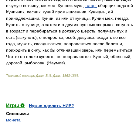
в чужую вотчину; княжее. Кунщик муж.,
·стар.
сборщик податей.
Куничник, лесник, куний промышленник. Куницын, ей
принадлежащий. Куний, из или от куницы. Куний мех, гнездо.
Кунеть, о кунице, а затем и о других пушных зверьках: вступать
в возраст и перебираться в должную шерсть, получать пух и
ость (выкунеть); о подростке, особ. девушке: входить во все
года, мужать, складываться; поправляться после болезни,
приходить в силу, как бы отлинявший зверь, или перемытиться.
Что-то он плохо кунееть, не поправляется. Кунный, обильный,
дорогой. рыболовн. (Наумов).
Толковый словарь Даля
.
В.И. Даль.
1863-1866
.
.
Игры ⚽
Нужно сделать НИР?
Синонимы
:
монета