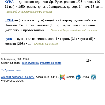
КУНА
— денежная единица Др. Руси, равная 1/25 гривны (10
11 вв.) и 1/50 гривны куны, обращалась до сер. 14 нач. 15 вв …
Большой Энциклопедический словарь
КУНА
— (самоназв. туле) индейский народ группы чибча в
Панаме. Св. 50 тыс. человек (1992). Верующие христиане
(католики и протестанты) …
Большой Энциклопедический словарь
куна
— сущ., кол во синонимов: 4 • горсть (31) • кунка (5) •
монета (298) • …
Словарь синонимов
© Академик, 2000-2026
18+
Обратная связь:
Техподдержка
,
Реклама на сайте
👣 Путешествия
Экспорт словарей на сайты
, сделанные на PHP,
Joomla,
Drupal,
WordPress, MODx.