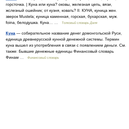
горсточка. | Куна или куна? оковы, железная цепь, вязи,
жслезный ошейник; от кузня, ковать? II. КУНА, куница жен.
зверок Mustela; куница каменная, горская, бухарская, муж.
foina, белодушка. Куна… …
Толковый словарь Даля
Куна
— собирательное название денег домонгольской Руси,
единица древнерусской кунной денежной системы. Термин
куна вышел из употребления в связи с появлением деньги. См.
также: Бывшие денежные единицы Финансовый словарь
Финам …
Финансовый словарь