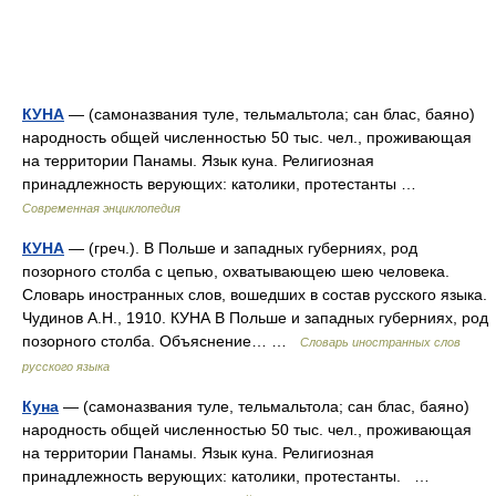
КУНА
— (самоназвания туле, тельмальтола; сан блас, баяно)
народность общей численностью 50 тыс. чел., проживающая
на территории Панамы. Язык куна. Религиозная
принадлежность верующих: католики, протестанты …
Современная энциклопедия
КУНА
— (греч.). В Польше и западных губерниях, род
позорного столба с цепью, охватывающею шею человека.
Словарь иностранных слов, вошедших в состав русского языка.
Чудинов А.Н., 1910. КУНА В Польше и западных губерниях, род
позорного столба. Объяснение… …
Словарь иностранных слов
русского языка
Куна
— (самоназвания туле, тельмальтола; сан блас, баяно)
народность общей численностью 50 тыс. чел., проживающая
на территории Панамы. Язык куна. Религиозная
принадлежность верующих: католики, протестанты. …