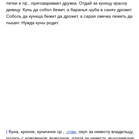
пятки и пр., приговаривает дружка. Отдай за куницу красну
девицу. Кунь да собол бежит, а баранья шуба в санях дрожит.
Соболь да куница бежит да дрожит, а сарая овечка лежить да
пышит. Нужда куны родит.
|
Куна, кунное, куничное ср.,
·стар.
окуп за невесту владельцу,
подать с новоженов; выводное, плата за невесту, выходившую