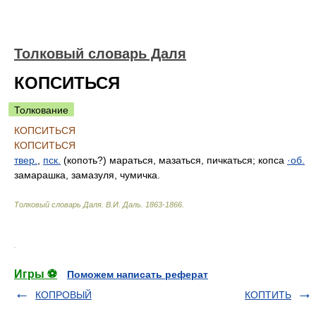
Толковый словарь Даля
КОПСИТЬСЯ
Толкование
КОПСИТЬСЯ
КОПСИТЬСЯ
твер.
,
пск.
(копоть?) мараться, мазаться, пичкаться; копса
·об.
замарашка, замазуля, чумичка.
Толковый словарь Даля
.
В.И. Даль.
1863-1866
.
.
Игры ⚽
Поможем написать реферат
КОПРОВЫЙ
КОПТИТЬ