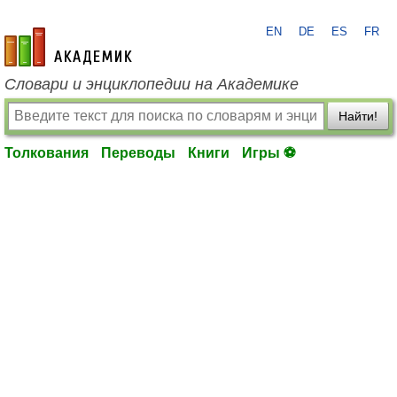
EN
DE
ES
FR
academic.ru
Словари и энциклопедии на Академике
Найти!
Толкования
Переводы
Книги
Игры ⚽