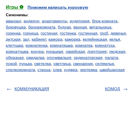
Игры ⚽
Поможем написать курсовую
Синонимы
:
аванзал
,
андерун
,
апартаменты
,
аудитория
,
блок-комната
,
боковушка
,
бронекомната
,
будуар
,
ванная
,
витальница
,
горенка
,
горница
,
гостиная
,
гостинка
,
гостинная
,
гроб
,
девичья
,
детская
,
зал
,
кабинет
,
камора
,
каморка
,
келейницкая
,
келья
,
клетушка
,
комнатенка
,
комнатишка
,
комнатка
,
комнатуха
,
комнатушка
,
конура
,
кунацкая
,
лакейская
,
локутория
,
людская
,
образная
,
ожидалка
,
опочивальня
,
ординаторская
,
палата
,
покой
,
пунька
,
светелка
,
светлица
,
свинарник
,
селямлык
,
спелеокомната
,
станца
,
хлев
,
худжра
,
чертежка
,
швейцарская
КОММУНИКАЦИЯ
КОМОД