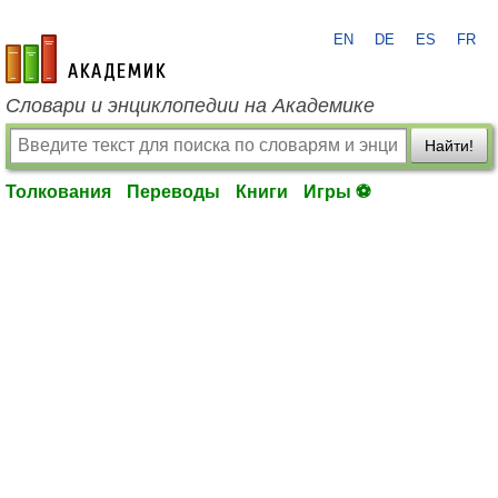
EN
DE
ES
FR
academic.ru
Словари и энциклопедии на Академике
Найти!
Толкования
Переводы
Книги
Игры ⚽