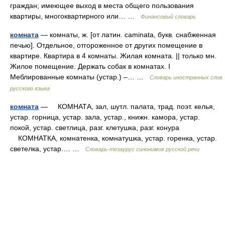
граждан; имеющее выход в места общего пользования
квартиры, многоквартирного или… …
Финансовый словарь
комната
— комнаты, ж. [от латин. caminata, букв. снабженная
печью]. Отдельное, отгороженное от других помещение в
квартире. Квартира в 4 комнаты. Жилая комната. || только мн.
Жилое помещение. Держать собак в комнатах. І
Меблированные комнаты (устар.) –… …
Словарь иностранных слов
русского языка
комната
— КОМНАТА, зал, шутл. палата, трад. поэт. келья,
устар. горница, устар. зала, устар., книжн. камора, устар.
покой, устар. светлица, разг. клетушка, разг. конура
КОМНАТКА, комнатенка, комнатушка, устар. горенка, устар.
светелка, устар.… …
Словарь-тезаурус синонимов русской речи