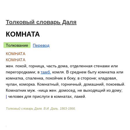
Толковый словарь Даля
КОМНАТА
Толкование
Перевод
КОМНАТА
КОМНАТА
жен. покой, горница, часть дома, отделенная стенами или
перегородками; в
тамб.
комля. В среднем быту комнатка или
комнатка, спаленка, покойчик в боку, в стороне; кладовая,
чулан, коморка. Комнатный, горничный, домашний, покоевый.
Комнатник муж. -ница жен. домосед, не выходящий из дому;
|
человек для прислуги в комнатах, лакей.
Толковый словарь Даля
.
В.И. Даль.
1863-1866
.
.