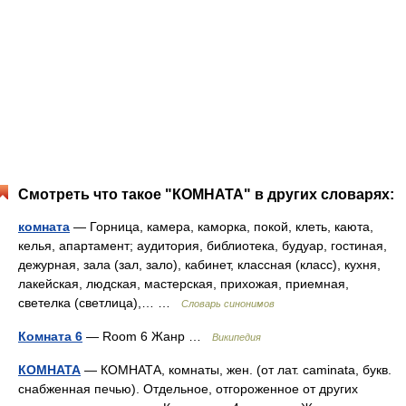
Смотреть что такое "КОМНАТА" в других словарях:
комната
— Горница, камера, каморка, покой, клеть, каюта,
келья, апартамент; аудитория, библиотека, будуар, гостиная,
дежурная, зала (зал, зало), кабинет, классная (класс), кухня,
лакейская, людская, мастерская, прихожая, приемная,
светелка (светлица),… …
Словарь синонимов
Комната 6
— Room 6 Жанр …
Википедия
КОМНАТА
— КОМНАТА, комнаты, жен. (от лат. caminata, букв.
снабженная печью). Отдельное, отгороженное от других