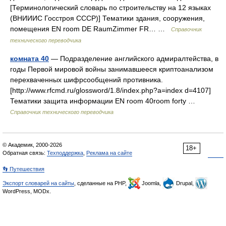
[Терминологический словарь по строительству на 12 языках
(ВНИИИС Госстроя СССР)] Тематики здания, сооружения,
помещения EN room DE RaumZimmer FR… …
Справочник
технического переводчика
комната 40
— Подразделение английского адмиралтейства, в
годы Первой мировой войны занимавшееся криптоанализом
перехваченных шифрсообщений противника.
[http://www.rfcmd.ru/glossword/1.8/index.php?a=index d=4107]
Тематики защита информации EN room 40room forty …
Справочник технического переводчика
© Академик, 2000-2026
18+
Обратная связь:
Техподдержка
,
Реклама на сайте
👣 Путешествия
Экспорт словарей на сайты
, сделанные на PHP,
Joomla,
Drupal,
WordPress, MODx.