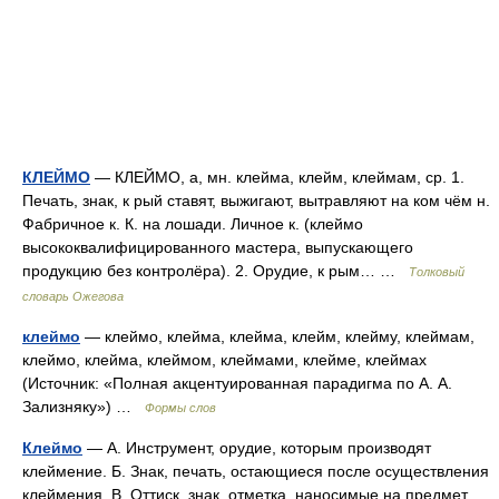
КЛЕЙМО
— КЛЕЙМО, а, мн. клейма, клейм, клеймам, ср. 1.
Печать, знак, к рый ставят, выжигают, вытравляют на ком чём н.
Фабричное к. К. на лошади. Личное к. (клеймо
высококвалифицированного мастера, выпускающего
продукцию без контролёра). 2. Орудие, к рым… …
Толковый
словарь Ожегова
клеймо
— клеймо, клейма, клейма, клейм, клейму, клеймам,
клеймо, клейма, клеймом, клеймами, клейме, клеймах
(Источник: «Полная акцентуированная парадигма по А. А.
Зализняку») …
Формы слов
Клеймо
— А. Инструмент, орудие, которым производят
клеймение. Б. Знак, печать, остающиеся после осуществления
клеймения. В. Оттиск, знак, отметка, наносимые на предмет,