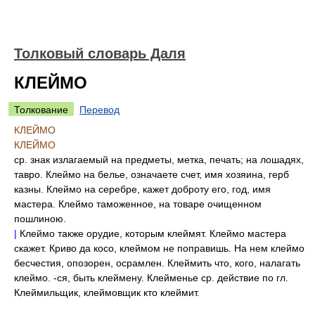
Толковый словарь Даля
КЛЕЙМО
Толкование
Перевод
КЛЕЙМО
КЛЕЙМО
ср. знак излагаемый на предметы, метка, печать; на лошадях,
тавро. Клеймо на белье, означаете счет, имя хозяина, герб
казны. Клеймо на серебре, кажет доброту его, год, имя
мастера. Клеймо таможенное, на товаре очищенном
пошлиною.
|
Клеймо также орудие, которым клеймят. Клеймо мастера
скажет. Криво да косо, клеймом не поправишь. На нем клеймо
бесчестия, опозорен, осрамлен. Клеймить что, кого, налагать
клеймо. -ся, быть клеймену. Клейменье ср. действие по гл.
Клеймильщик, клеймовщик кто клеймит.