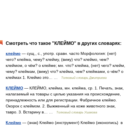
Смотреть что такое "КЛЕЙМО" в других словарях:
клеймо
— сущ., с., употр. сравн. часто Морфология: (нет)
чего? клейма, чему? клейму, (вижу) что? клеймо, чем?
клеймом, о чём? о клейме; мн. что? клейма, (нет) чего? клейм,
чему? клеймам, (вижу) что? клейма, чем? клеймами, о чём? о
клеймах 1. Клеймо это… …
Толковый словарь Дмитриева
КЛЕЙМО
— КЛЕЙМО, клейма, мн. клейма, ср. 1. Печать, знак,
налагаемый на товары с целью указания на происхождение,
принадлежность или для регистрации. Фабричное клеймо.
Окорок с клеймом. 2. Выжженный на коже животного знак,
тавро. 3. Встарину в… …
Толковый словарь Ушакова
Клеймо
— (знак) Клеймо (инструмент) Клеймо (иконопись) в