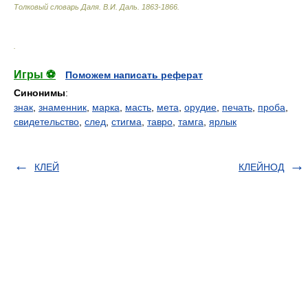
Толковый словарь Даля
.
В.И. Даль.
1863-1866
.
.
Игры ⚽
Поможем написать реферат
Синонимы
:
знак
,
знаменник
,
марка
,
масть
,
мета
,
орудие
,
печать
,
проба
,
свидетельство
,
след
,
стигма
,
тавро
,
тамга
,
ярлык
КЛЕЙ
КЛЕЙНОД