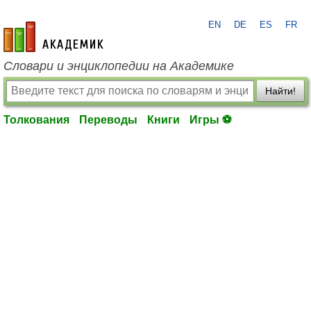
EN
DE
ES
FR
academic.ru
Словари и энциклопедии на Академике
Найти!
Толкования
Переводы
Книги
Игры ⚽