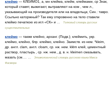
клеймо
— КЛЕЙМО1, а, мн клейма, клейм, клеймами, ср Знак,
который ставят, выжигают, вытравляют на ком , чем л.,
указывающий на производителя или на владельца; Син.: тавро.
Ссыльно каторжный? Так ему откровенно на тело ставили
клеймо печаткою из игл «СК» и …
Толковый словарь русских
существительных
клеймо
— также клейно, арханг. (Подв.); клеймить, укр.
клеймо, клейно, блр. клеймо, клейно. Заимств. из нем. *kleim,
др. англ. clam, англ. сlоаm, ср. нж. нем. klēm клей, цементный
раствор, пластырь , ср. нж. нем., д. в. н. kleimen смазывать,
мазать (см.… …
Этимологический словарь русского языка Макса
Фасмера