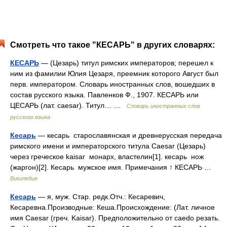
Смотреть что такое "КЕСАРЬ" в других словарях:
КЕСАРЬ
— (Цезарь) титул римских императоров; перешел к
ним из фамилии Юлия Цезаря, преемник которого Август был
перв. императором. Словарь иностранных слов, вошедших в
состав русского языка. Павленков Ф., 1907. КЕСАРЬ или
ЦЕСАРЬ (лат. caesar). Титул… …
Словарь иностранных слов
русского языка
Кесарь
— кесарь старославянская и древнерусская передача
римского имени и императорского титула Caesar (Цезарь)
через греческое kaisar монарх, властелин[1]. кесарь нож
(жаргон)[2]. Кесарь мужское имя. Примечания ↑ КЕСАРЬ …
Википедия
Кесарь
— я, муж. Стар. редк.Отч.: Кесаревич,
Кесаревна.Производные: Кеша.Происхождение: (Лат. личное
имя Caesar (греч. Kaisar). Предположительно от caedo резать.