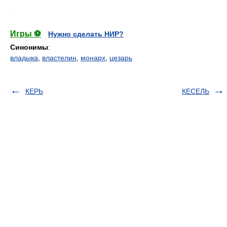
.
Игры ⚽
Нужно сделать НИР?
Синонимы
:
владыка
,
властелин
,
монарх
,
цезарь
КЕРЬ
КЕСЕЛЬ