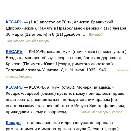
КЕСАРЬ
— (1 в.) апостол от 70 ти, епископ Драчийский
(Диррахийский). Память в Православной церкви 4 (17) января,
30 марта (12 апреля) и 8 (21) декабря …
Большой
Энциклопедический словарь
КЕСАРЬ
— КЕСАРЬ, кесаря, муж. (греч. kaisar) (книжн. устар.).
Владыка, монарх. «Льву, кесарю лесов, бог сына даровал.»
Крылов. (По имени Юлия Цезаря, римского диктатора.)
Толковый словарь Ушакова. Д.Н. Ушаков. 1935 1940 …
Толковый
словарь Ушакова
КЕСАРЬ
— КЕСАРЬ, я, муж. (стар.). Монарх, владыка. •
Кесарюкесарево! (книжн.) пусть тот, кому принадлежит право
властвовать, распоряжаться, пользуется этим правом [по
евангельскому сказанию об ответе Иисуса Христа фарисеям,
пришедшим к нему с вопросом,… …
Толковый словарь Ожегова
Кесарь
— старославянская и древнерусская передача
римского имени и императорского титула Caesar (Цезарь)