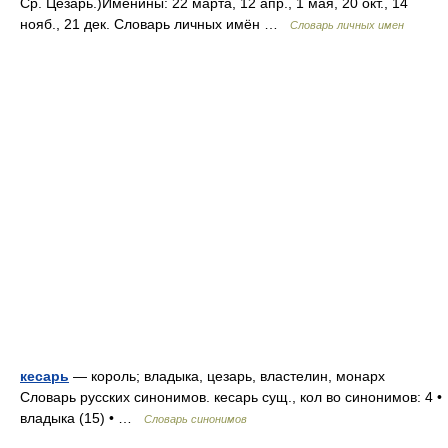
Ср. Цезарь.)Именины: 22 марта, 12 апр., 1 мая, 20 окт., 14
нояб., 21 дек. Словарь личных имён …
Словарь личных имен
кесарь
— король; владыка, цезарь, властелин, монарх
Словарь русских синонимов. кесарь сущ., кол во синонимов: 4 •
владыка (15) • …
Словарь синонимов