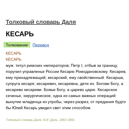
Толковый словарь Даля
КЕСАРЬ
Толкование
Перевод
КЕСАРЬ
КЕСАРЬ
муж. титул римских нмператоров; Петр I, отбыв за границу,
поручил управленье России Кесарю Ромодановскому. Кесарев,
ему принадлежащий; кесарский, ему свойственный. Кесарша,
супруга кесаря; кесаревич, кесаревна, дети их. Богови Богу, а
кесарево кесареви. Божье Богу, а царево царю. Кесарское
сеченье, хирургическое, одна из самых важных операций:
вынутие младенца из утробы, через разрез; от предания будто
бы Юлий Кесарь увидел свет этим способом.
Толковый словарь Даля
.
В.И. Даль.
1863-1866
.