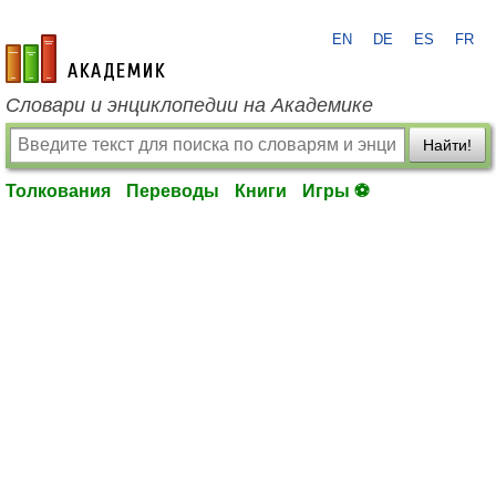
EN
DE
ES
FR
academic.ru
Словари и энциклопедии на Академике
Найти!
Толкования
Переводы
Книги
Игры ⚽