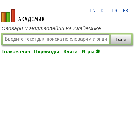
EN
DE
ES
FR
academic.ru
Словари и энциклопедии на Академике
Найти!
Толкования
Переводы
Книги
Игры ⚽