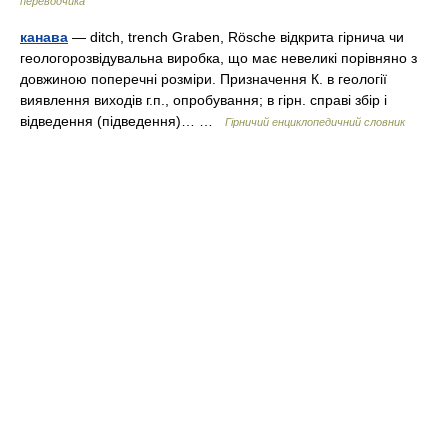
переводчика
канава
— ditch, trench Graben, Rösche відкрита гірнича чи
геологорозвідувальна виробка, що має невеликі порівняно з
довжиною поперечні розміри. Призначення К. в геології
виявлення виходів г.п., опробування; в гірн. справі збір і
відведення (підведення)… …
Гірничий енциклопедичний словник