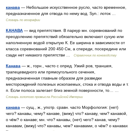
канава
— Небольшое искусственное русло, часто временное,
предназначенное для отвода по нему вод. Syn.: лоток …
Словарь по географии
КАНАВА
— вид препятствия. В паркур мн. соревнований по
преодолению препятствий обязательно включают сухую или
наполненную водой открытую К. Ее ширина в зависимости от
класса соревнований 200 450 См, а спереди, посередине или
сзади нет никакого препятстви …
Справочник по коневодству
Канава
— ж., горн., часто с опред. Узкий ров, траншея,
трапецевидного или прямоугольного сечения,
предназначенная главным образом для разведки
месторождений полезных ископаемых, стока и отвода воды и т.
п. Если полоса залегает близ земной поверхности, то… …
Словарь золотого промысла Российской Империи
канава
— сущ., ж., употр. сравн. часто Морфология: (нет)
чего? канавы, чему? канаве, (вижу) что? канаву, чем? канавой,
о чём? о канаве; мн. что? канавы, (нет) чего? канав, чему?
канавам, (вижу) что? канавы, чем? канавами, о чём? о канавах