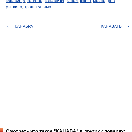
канавища
,
канавка
,
канавочка
,
канал
,
кювет
,
майна
,
ров
,
рытвина
,
траншея
,
яма
КАНАБРА
КАНАВАТЬ
Смотреть что такое "КАНАВА" в других словарях: