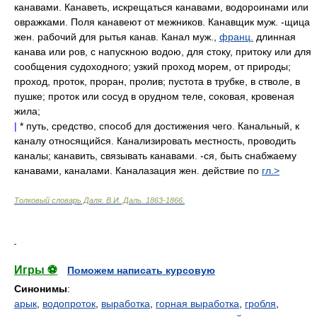
канавами. Канаветь, искрещаться канавами, водороинами или
овражками. Поля канавеют от межников. Канавщик муж. -щица
жен. рабочий для рытья канав. Канал муж.,
франц.
длинная
канава или ров, с напускною водою, для стоку, притоку или для
сообщения судоходного; узкий проход морем, от природы;
проход, проток, проран, пролив; пустота в трубке, в стволе, в
пушке; проток или сосуд в орудном теле, соковая, кровеная
жила;
|
* путь, средство, способ для достижения чего. Канальный, к
каналу относящийся. Канализировать местность, проводить
каналы; канавить, связывать канавами. -ся, быть снабжаему
канавами, каналами. Каналазация жен. действие по
гл.>
Толковый словарь Даля
.
В.И. Даль.
1863-1866
.
.
Игры ⚽
Поможем написать курсовую
Синонимы
:
арык
,
водопроток
,
выработка
,
горная выработка
,
гробля
,