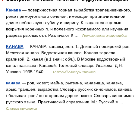
Канава
— поверхностная горная выработка трапециевидного,
реже прямоугольного сечения, имеющая при значительной
длине небольшую глубину и ширину. К. задаются с целью
вскрытия коренных п. и полезного ископаемого или изучения
разреза рыхлых отл. Различают К …
Геологическая энциклопедия
КАНАВА
— КАНАВА, канавы, жен. 1. Длинный неширокий ров.
Межевая канава. Водосточная канава. Канава заросла
крапивой. 2. канал (в 1 знач.; обл.). В Москве водоотводный
канал называют Канавой. Толковый словарь Ушакова. Д.Н.
Ушаков. 1935 1940 …
Толковый словарь Ушакова
канава
— ров, кювет; майна, рытвина, канавища, канавка,
арык, траншея, выработка Словарь русских синонимов. канава
/ большая: ров / по сторонам дороги: кювет Словарь синонимов
русского языка. Практический справочник. М.: Русский я …
Словарь синонимов