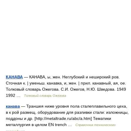
КАНАВА
— КАНАВА, ы, жен. Неглубокий и неширокий ров.
Сточная к. | уменьш. канавка, и, жен. | прил. канавный, ая, ое.
Толковый словарь Ожегова. С.И. Ожегов, Н.Ю. Шведова. 1949
1992 …
Толковый словарь Ожегова
канава
— Траншея ниже уровня пола сталеплавильного цеха,
в к рой размещ. оборудование для разливки стали: изложницы,
поддоны и др. [http://metaltrade.ru/abc/a.htm] Тематики
металлургия в целом EN trench …
Справочник технического