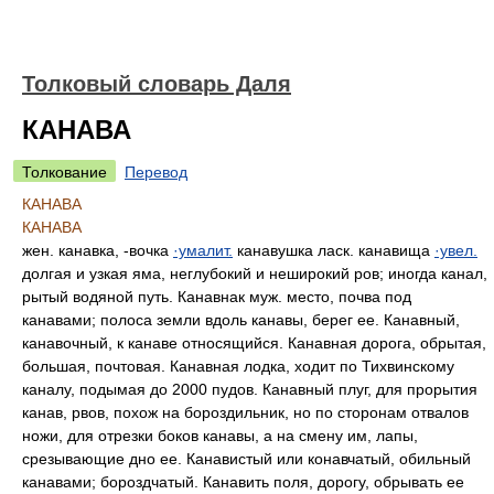
Толковый словарь Даля
КАНАВА
Толкование
Перевод
КАНАВА
КАНАВА
жен. канавка, -вочка
·умалит.
канавушка ласк. канавища
·увел.
долгая и узкая яма, неглубокий и неширокий ров; иногда канал,
рытый водяной путь. Канавнак муж. место, почва под
канавами; полоса земли вдоль канавы, берег ее. Канавный,
канавочный, к канаве относящийся. Канавная дорога, обрытая,
большая, почтовая. Канавная лодка, ходит по Тихвинскому
каналу, подымая до 2000 пудов. Канавный плуг, для прорытия
канав, рвов, похож на бороздильник, но по сторонам отвалов
ножи, для отрезки боков канавы, а на смену им, лапы,
срезывающие дно ее. Канавистый или конавчатый, обильный
канавами; бороздчатый. Канавить поля, дорогу, обрывать ее