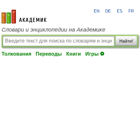
EN
DE
ES
FR
academic.ru
Словари и энциклопедии на Академике
Найти!
Толкования
Переводы
Книги
Игры ⚽