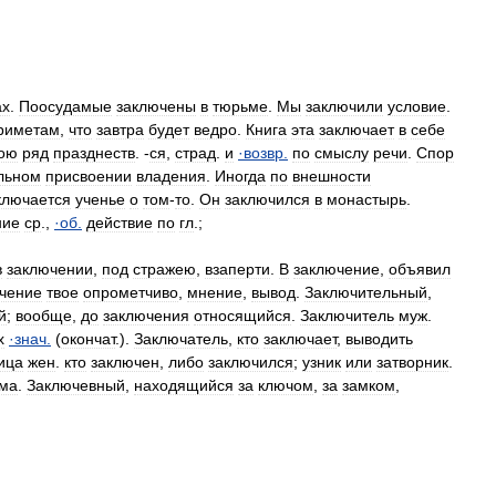
ах
.
Поосудамые
заключены
в
тюрьме
.
Мы
заключили
условие
.
риметам
,
что
завтра
будет
ведро
.
Книга
эта
заключает
в
себе
ою
ряд
празднеств
. -
ся
,
страд
.
и
·
возвр
.
по
смыслу
речи
.
Спор
льном
присвоении
владения
.
Иногда
по
внешности
ключается
ученье
о
том
-
то
.
Он
заключился
в
монастырь
.
ние
ср
.,
·
об
.
действие
по
гл
.;
в
заключении
,
под
стражею
,
взаперти
.
В
заключение
,
объявил
чение
твое
опрометчиво
,
мнение
,
вывод
.
Заключительный
,
й
;
вообще
,
до
заключения
относящийся
.
Заключитель
муж
.
х
·
знач
.
(
окончат
.).
Заключатель
,
кто
заключает
,
выводить
ица
жен
.
кто
заключен
,
либо
заключился
;
узник
или
затворник
.
ма
.
Заключевный
,
находящийся
за
ключом
,
за
замком
,