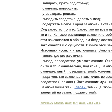
|
запирать
,
брать
под
стражу
;
|
окончить
,
повершить
;
|
утверждать
,
решать
;
|
выводить
следствие
,
делать
вывод
;
|
содержать
в
себе
.
Город
заключен
в
стен
Суд
заключил
то
и
то
.
Заключаю
по
всем
п
то
и
то
.
Конское
ристалище
заключило
соб
этот
заключается
в
обоюдном
бездоказате
заключается
и
о
сущности
.
В
книге
этой
за
Источники
иссякли
и
заключились
.
Зключе
|
место
,
где
кто
заключен
;
|
вывод
,
последствие
.
умозаключение
.
Он
он
то
и
то
,
окончательно
,
под
конец
.
Заклю
окончательный
,
повершительный
,
конечны
-
ница
жен
.
кто
заключает
,
заключил
,
во
все
следствие
(
неоконч
.).
Заключенник
муж
. -
н
Заключевница
жен
.,
·
песен
.
темница
,
тюрь
запертый
на
замок
,
подзамочный
.
Толковый
словарь
Даля
.
В
.
И
.
Даль
.
1863
-
1866
.