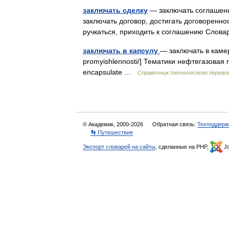
заключать сделку
— заключать соглашение
заключать договор, достигать договореннос
ручкаться, приходить к соглашению Слов
заключать в капсулу
— заключать в камеру
promyishlennosti/] Тематики нефтегазова
encapsulate …
Справочник технического перево
© Академик, 2000-2026
Обратная связь:
Техподдерж
👣 Путешествия
Экспорт словарей на сайты
, сделанные на PHP,
Jo