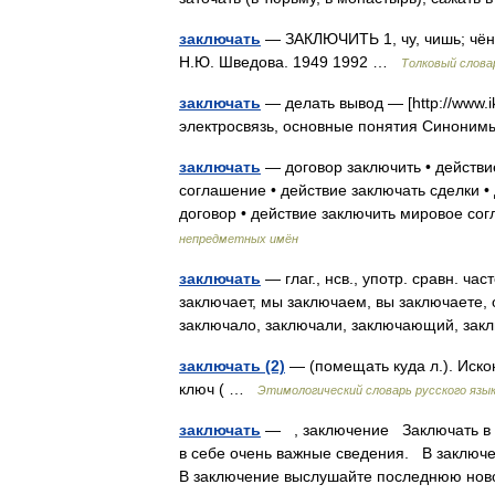
заключать
— ЗАКЛЮЧИТЬ 1, чу, чишь; чённы
Н.Ю. Шведова. 1949 1992 …
Толковый слова
заключать
— делать вывод — [http://www.i
электросвязь, основные понятия Синоним
заключать
— договор заключить • действи
соглашение • действие заключать сделки •
договор • действие заключить мировое со
непредметных имён
заключать
— глаг., нсв., употр. сравн. ч
заключает, мы заключаем, вы заключаете, 
заключало, заключали, заключающий, з
заключать (2)
— (помещать куда л.). Иско
ключ ( …
Этимологический словарь русского язы
заключать
— , заключение Заключать в с
в себе очень важные сведения. В заключе
В заключение выслушайте последнюю но