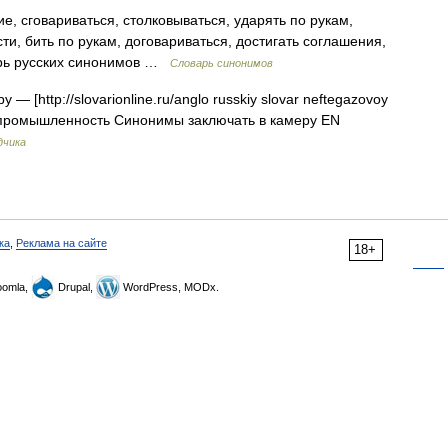
, сговариваться, столковываться, ударять по рукам,
ти, бить по рукам, договариваться, достигать соглашения,
арь русских синонимов …
Словарь синонимов
 — [http://slovarionline.ru/anglo russkiy slovar neftegazovoy
я промышленность Синонимы заключать в камеру EN
дчика
ка
,
Реклама на сайте
18+
omla,
Drupal,
WordPress, MODx.