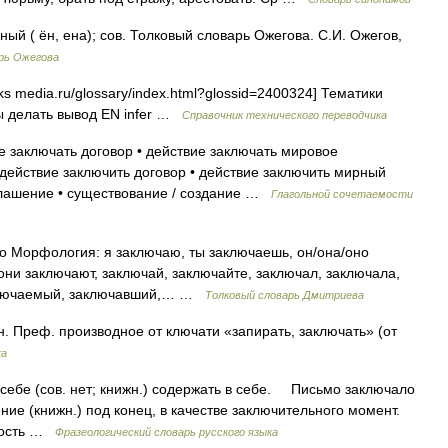
й ( ён, ена); сов. Толковый словарь Ожегова. С.И. Ожегов,
рь Ожегова
ks media.ru/glossary/index.html?glossid=2400324] Тематики
ы делать вывод EN infer …
Справочник технического переводчика
е заключать договор • действие заключать мировое
 действие заключить договор • действие заключить мирный
глашение • существование / создание …
Глагольной сочетаемости
асто Морфология: я заключаю, ты заключаешь, он/она/оно
они заключают, заключай, заключайте, заключал, заключала,
аключаемый, заключавший,… …
Толковый словарь Дмитриева
н. Преф. производное от ключати «запирать, заключать» (от
ка
ебе (сов. нет; книжн.) содержать в себе. Письмо заключало
ние (книжн.) под конец, в качестве заключительного момент.
вость …
Фразеологический словарь русского языка