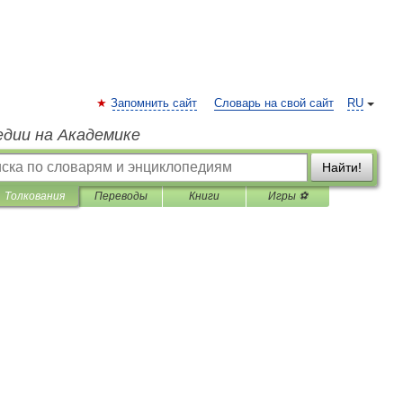
Запомнить сайт
Словарь на свой сайт
RU
едии на Академике
Найти!
Толкования
Переводы
Книги
Игры ⚽