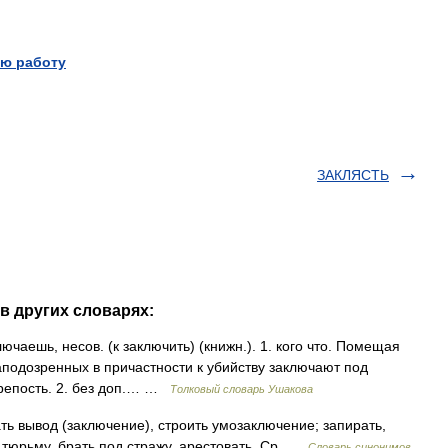
ю работу
ЗАКЛЯСТЬ
в других словарях:
аешь, несов. (к заключить) (книжн.). 1. кого что. Помещая
заподозренных в причастности к убийству заключают под
крепость. 2. без доп.… …
Толковый словарь Ушакова
ть вывод (заключение), строить умозаключение; запирать,
 в тюрьму, брать под стражу, арестовать. Ср …
Словарь синонимов