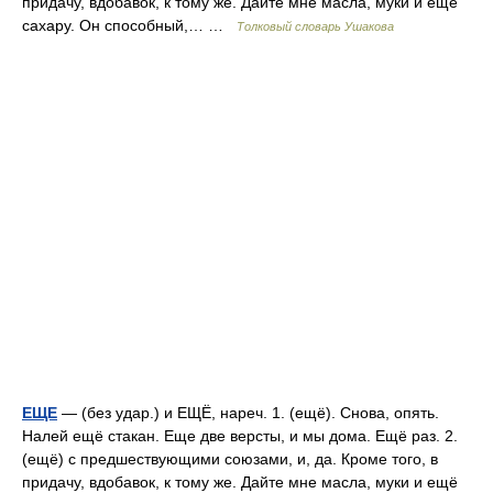
придачу, вдобавок, к тому же. Дайте мне масла, муки и ещё
сахару. Он способный,… …
Толковый словарь Ушакова
ЕЩЕ
— (без удар.) и ЕЩЁ, нареч. 1. (ещё). Снова, опять.
Налей ещё стакан. Еще две версты, и мы дома. Ещё раз. 2.
(ещё) с предшествующими союзами, и, да. Кроме того, в
придачу, вдобавок, к тому же. Дайте мне масла, муки и ещё