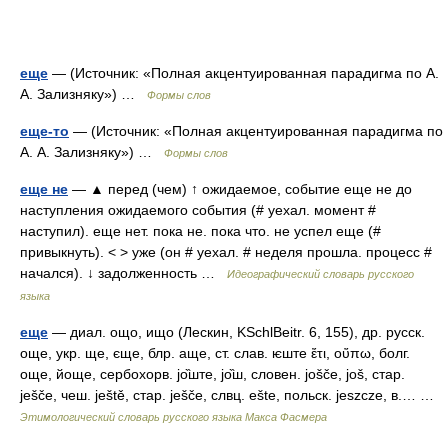
еще
— (Источник: «Полная акцентуированная парадигма по А.
А. Зализняку») …
Формы слов
еще-то
— (Источник: «Полная акцентуированная парадигма по
А. А. Зализняку») …
Формы слов
еще не
— ▲ перед (чем) ↑ ожидаемое, событие еще не до
наступления ожидаемого события (# уехал. момент #
наступил). еще нет. пока не. пока что. не успел еще (#
привыкнуть). < > уже (он # уехал. # неделя прошла. процесс #
начался). ↓ задолженность …
Идеографический словарь русского
языка
еще
— диал. ощо, ищо (Лескин, KSchlBeitr. 6, 155), др. русск.
още, укр. ще, єще, блр. аще, ст. слав. ѥште ἔτι, οὔπω, болг.
още, йоще, сербохорв. jо̏ште, jо̏ш, словен. jošče, još, стар.
ješče, чеш. ještě, стар. ješče, слвц. ešte, польск. jeszcze, в.… …
Этимологический словарь русского языка Макса Фасмера