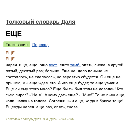
Толковый словарь Даля
ЕЩЕ
Толкование
Перевод
ЕЩЕ
ЕЩЕ
нареч. ищо, ещо, ощо
вост.
, ешто
тамб.
опять, снова; в другой,
пятый, десятый раз; больше. Еще не, дело поныне не
состоялось, не сделалось, но вероятио сбудется. Он еще не
пришел, мы еще ждем его. А что еще будет, то еще увидим.
Еще ли ему этого мало? Еще бы ты был этим не доволен! Кто
сьел пирог? -"Не я". А кому дать еще? - "Мне!" То не пьян еще,
коли шапка на голове. Согрешишь и ещо, когда в брюхе тощо!
Ещежды нареч. еще раз, опять, снова.
Толковый словарь Даля
.
В.И. Даль.
1863-1866
.