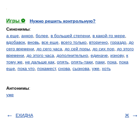
.
Игры ⚽
Нужно решить контрольную?
Синонимы
:
а еще
,
анкор
,
более
,
в большей степени
,
в какой-то мере
,
вдобавок
,
вновь
,
все еще
,
всего только
,
вторично
,
гораздо
,
до
сего времени
,
до сего часа
,
до сей поры
,
до сих пор
,
до этого
времени
,
до этого часа
,
дополнительно
,
единаче
,
изнову
,
к
тому же
,
не дальше как
,
опять
,
опять-таки
,
паки
,
пока
,
пока
еще
,
пока что
,
покамест
,
снова
,
сызнова
,
уже
,
хоть
Антонимы
:
уже
ЕХИДНА
Ж