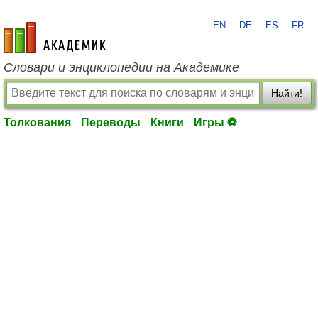
EN
DE
ES
FR
academic.ru
Словари и энциклопедии на Академике
Найти!
Толкования
Переводы
Книги
Игры ⚽