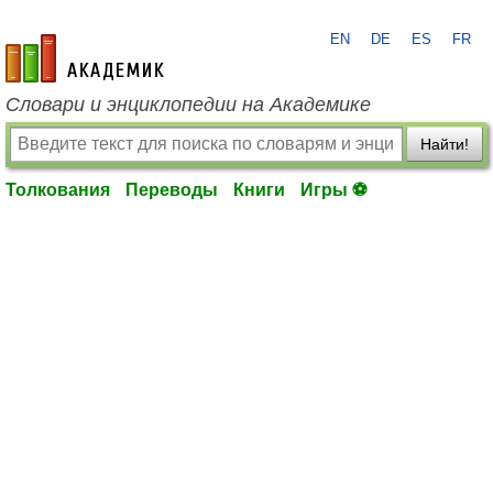
EN
DE
ES
FR
academic.ru
Словари и энциклопедии на Академике
Найти!
Толкования
Переводы
Книги
Игры ⚽