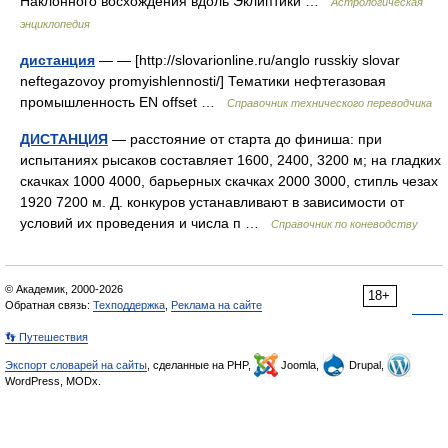
Наклонного восхождения вдоль Эклиптики …
Астрологическая
энциклопедия
дистанция
— — [http://slovarionline.ru/anglo russkiy slovar
neftegazovoy promyishlennosti/] Тематики нефтегазовая
промышленность EN offset …
Справочник технического переводчика
ДИСТАНЦИЯ
— расстояние от старта до финиша: при
испытаниях рысаков составляет 1600, 2400, 3200 м; на гладких
скачках 1000 4000, барьерных скачках 2000 3000, стипль чезах
1920 7200 м. Д. конкуров устанавливают в зависимости от
условий их проведения и числа п …
Справочник по коневодству
© Академик, 2000-2026
18+
Обратная связь:
Техподдержка
,
Реклама на сайте
👣 Путешествия
Экспорт словарей на сайты
, сделанные на PHP,
Joomla,
Drupal,
WordPress, MODx.