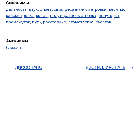
Синонимы
:
дальность
,
двухсотметровка
,
десятикилометровка
,
десятка
,
километровка
,
конец
,
полуторакилометровка
,
полуторка
,
промежуток
,
путь
,
расстояние
,
стометровка
,
участок
Антонимы
:
близость
ДИССОНАНС
ДИСТИЛЛИРОВАТЬ