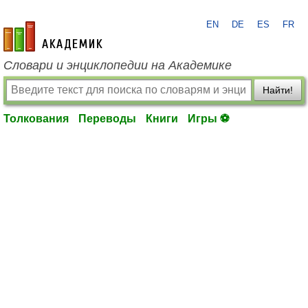
EN
DE
ES
FR
academic.ru
Словари и энциклопедии на Академике
Найти!
Толкования
Переводы
Книги
Игры ⚽