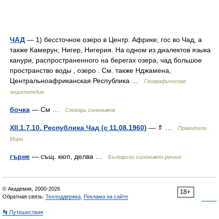
ЧАД
— 1) бессточное озеро в Центр. Африке; гос во Чад, а
также Камерун, Нигер, Нигерия. На одном из диалектов языка
канури, распространенного на берегах озера, чад большое
пространство воды , озеро . См. также Нджамена,
Центральноафриканская Республика …
Географическая
энциклопедия
бочка
— См …
Словарь синонимов
XII.1.7.10. Республика Чад (с 11.08.1960)
— ⇑ …
Правители
Мира
гърне
— същ. кюп, делва …
Български синонимен речник
© Академик, 2000-2026
18+
Обратная связь:
Техподдержка
,
Реклама на сайте
👣 Путешествия