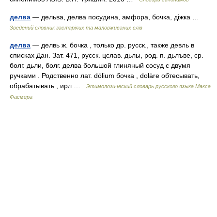
делва
— дельва, делва посудина, амфора, бочка, діжка …
Зведений словник застарілих та маловживаних слів
делва
— делвь ж. бочка , только др. русск., также девль в
списках Дан. Зат. 471, русск. цслав. дьлы, род. п. дьлъве, ср.
болг. дьли, болг. делва большой глиняный сосуд с двумя
ручками . Родственно лат. dōlium бочка , dolāre обтесывать,
обрабатывать , ирл …
Этимологический словарь русского языка Макса
Фасмера