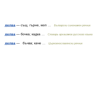
делва
— същ. гърне, кюп …
Български синонимен речник
делва
— бочка; кадка …
Cловарь архаизмов русского языка
делва
— бъчва; каче …
Църковнославянски речник