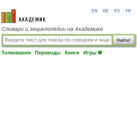
EN
DE
ES
FR
academic.ru
Словари и энциклопедии на Академике
Найти!
Толкования
Переводы
Книги
Игры ⚽