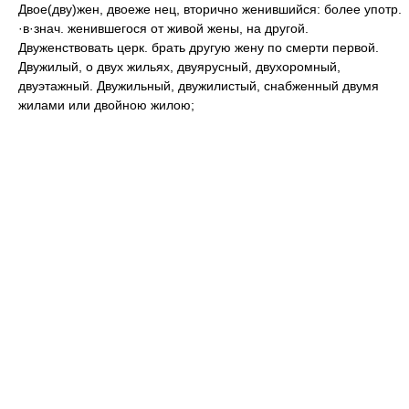
Двое(дву)жен, двоеже нец, вторично женившийся: более употр.
·в·знач. женившегося от живой жены, на другой.
Двуженствовать церк. брать другую жену по смерти первой.
Двужилый, о двух жильях, двуярусный, двухоромный,
двуэтажный. Двужильный, двужилистый, снабженный двумя
жилами или двойною жилою;