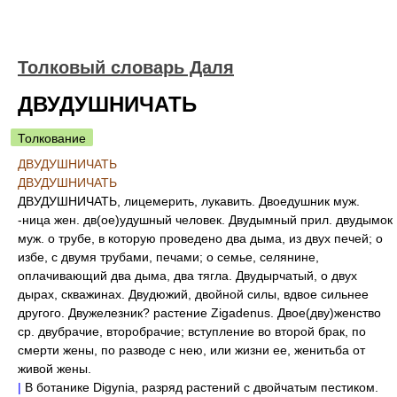
Толковый словарь Даля
ДВУДУШНИЧАТЬ
Толкование
ДВУДУШНИЧАТЬ
ДВУДУШНИЧАТЬ
ДВУДУШНИЧАТЬ, лицемерить, лукавить. Двоедушник муж.
-ница жен. дв(ое)удушный человек. Двудымный прил. двудымок
муж. о трубе, в которую проведено два дыма, из двух печей; о
избе, с двумя трубами, печами; о семье, селянине,
оплачивающий два дыма, два тягла. Двудырчатый, о двух
дырах, скважинах. Двудюжий, двойной силы, вдвое сильнее
другого. Двужелезник? растение Zigadenus. Двое(дву)женство
ср. двубрачие, второбрачие; вступление во второй брак, по
смерти жены, по разводе с нею, или жизни ее, женитьба от
живой жены.
|
В ботанике Digynia, разряд растений с двойчатым пестиком.