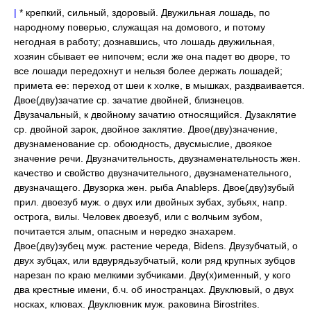
|
* крепкий, сильный, здоровый. Двужильная лошадь, по
народному поверью, служащая на домового, и потому
негодная в работу; дознавшись, что лошадь двужильная,
хозяин сбывает ее нипочем; если же она падет во дворе, то
все лошади передохнут и нельзя более держать лошадей;
примета ее: переход от шеи к холке, в мышках, раздваивается.
Двое(дву)зачатие ср. зачатие двойней, близнецов.
Двузачальный, к двойному зачатию относящийся. Дузаклятие
ср. двойной зарок, двойное заклятие. Двое(дву)значение,
двузнаменование ср. обоюдность, двусмыслие, двоякое
значение речи. Двузначительность, двузнаменательность жен.
качество и свойство двузначительного, двузнаменательного,
двузначащего. Двузорка жен. рыба Anableps. Двое(дву)зубый
прил. двоезуб муж. о двух или двойных зубах, зубьях, напр.
острога, вилы. Человек двоезуб, или с волчьим зубом,
почитается злым, опасным и нередко знахарем.
Двое(дву)зубец муж. растение череда, Bidens. Двузубчатый, о
двух зубцах, или вдвурядьзубчатый, коли ряд крупных зубцов
нарезан по краю мелкими зубчиками. Дву(х)именный, у кого
два крестные имени, б.ч. об иностранцах. Двуклювый, о двух
носках, клювах. Двуклювник муж. раковина Birostrites.