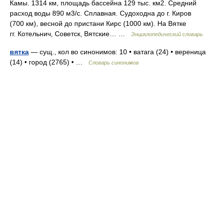
Камы. 1314 км, площадь бассейна 129 тыс. км2. Средний
расход воды 890 м3/с. Сплавная. Судоходна до г. Киров
(700 км), весной до пристани Кирс (1000 км). На Вятке
гг. Котельнич, Советск, Вятские… …
Энциклопедический словарь
вятка
— сущ., кол во синонимов: 10 • ватага (24) • вереница
(14) • город (2765) • …
Словарь синонимов