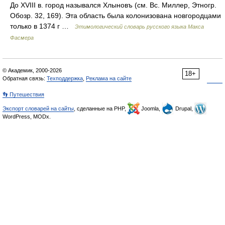
До XVIII в. город назывался Хлыновъ (см. Вс. Миллер, Этногр.
Обозр. 32, 169). Эта область была колонизована новгородцами
только в 1374 г …
Этимологический словарь русского языка Макса
Фасмера
© Академик, 2000-2026
18+
Обратная связь:
Техподдержка
,
Реклама на сайте
👣 Путешествия
Экспорт словарей на сайты
, сделанные на PHP,
Joomla,
Drupal,
WordPress, MODx.