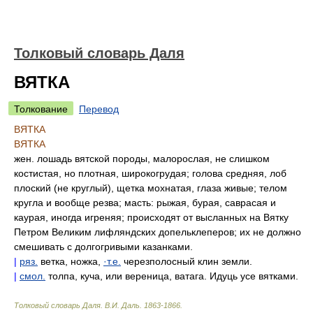
Толковый словарь Даля
ВЯТКА
Толкование
Перевод
ВЯТКА
ВЯТКА
жен. лошадь вятской породы, малорослая, не слишком
костистая, но плотная, широкогрудая; голова средняя, лоб
плоский (не круглый), щетка мохнатая, глаза живые; телом
кругла и вообще резва; масть: рыжая, бурая, саврасая и
каурая, иногда игреняя; происходят от высланных на Вятку
Петром Великим лифляндских допельклеперов; их не должно
смешивать с долгогривыми казанками.
|
ряз.
ветка, ножка,
·т.е.
черезполосный клин земли.
|
смол.
толпа, куча, или вереница, ватага. Идуць усе вятками.
Толковый словарь Даля
.
В.И. Даль.
1863-1866
.