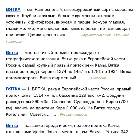
ВЯТКА
— см. Раннеспелый, высокоурожайный сорт с хорошим
вкусом. Клубни округлые, белые с кремовым оттенком,
устойчивы к фитофторе, вирусам и парше. Кожура гладкая,
глазки мелкие, малочисленные, мякоть белая, не темнеющая
при резке. Цветки красно сине… …
Энциклопедия семян. Овощные
культуры
Вятка
— многозначный термин. происходит от
географического названия. Вятка река в Европейской части
России, самый крупный правый приток реки Камы. Вятка
название города Киров с 1374 по 1457 и с 1781 по 1934. Вятка
автомагистраль. Вятка фирменный… …
Википедия
ВЯТКА
— 1. ВЯТКА, река в Европейской части России, правый
приток Камы. 1314 км, пл. бассейна 129 тыс. км2. Средний
расход воды 890 м3/с. Сплавная. Судоходца до г. Киров (700
км), весной до пристани Кире (1000 км). На Вятке города
Котелынич, Советск,… …
Русская история
Вятка
— название города и реки, правого притока Камы,
отсюда коми Vjatka, Jatka – местн. н.; см. Вихм. – Уотила 342.