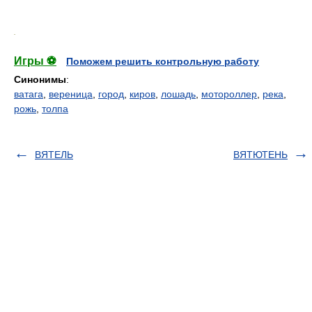
.
Игры ⚽
Поможем решить контрольную работу
Синонимы
:
ватага
,
вереница
,
город
,
киров
,
лошадь
,
мотороллер
,
река
,
рожь
,
толпа
ВЯТЕЛЬ
ВЯТЮТЕНЬ